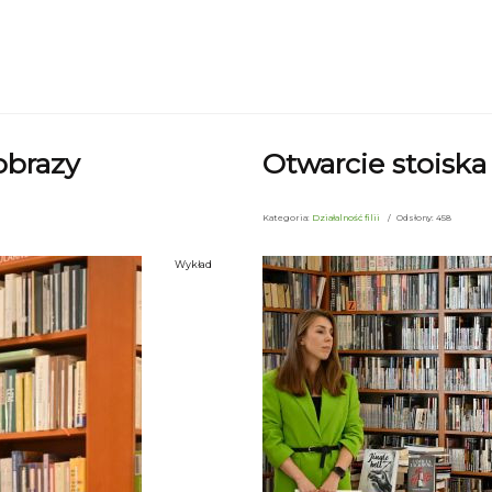
obrazy
Otwarcie stoiska k
Kategoria:
Działalność filii
Odsłony: 458
Wykład