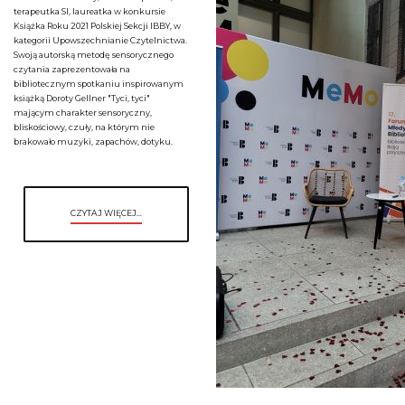
terapeutka SI, laureatka w konkursie
Książka Roku 2021 Polskiej Sekcji IBBY, w
kategorii Upowszechnianie Czytelnictwa.
Swoją autorską metodę sensorycznego
czytania zaprezentowała na
bibliotecznym spotkaniu inspirowanym
książką Doroty Gellner "Tyci, tyci"
mającym charakter sensoryczny,
bliskościowy, czuły, na którym nie
brakowało muzyki, zapachów, dotyku.
CZYTAJ WIĘCEJ...