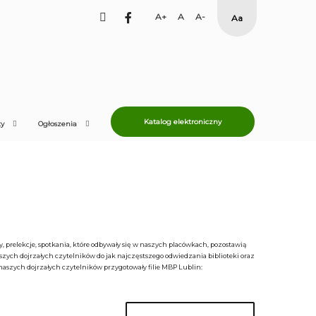
facebook
Set
Set
Set
High
Larger
Default
Smaller
Contrast
Font
Font
Font
Yellow
Black
mode
Katalog elektroniczny
ty
Ogłoszenia
, prelekcje, spotkania, które odbywały się w naszych placówkach, pozostawią
szych dojrzałych czytelników do jak najczęstszego odwiedzania biblioteki oraz
la naszych dojrzałych czytelników przygotowały filie MBP Lublin: