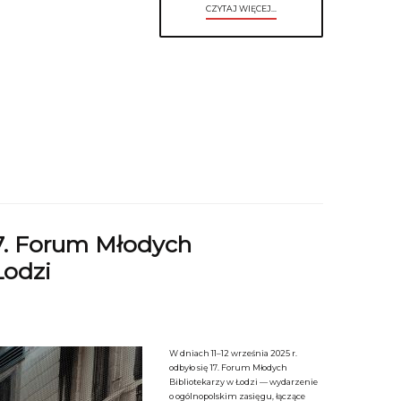
CZYTAJ WIĘCEJ...
7. Forum Młodych
Łodzi
W dniach 11–12 września 2025 r.
odbyło się 17. Forum Młodych
Bibliotekarzy w Łodzi — wydarzenie
o ogólnopolskim zasięgu, łączące