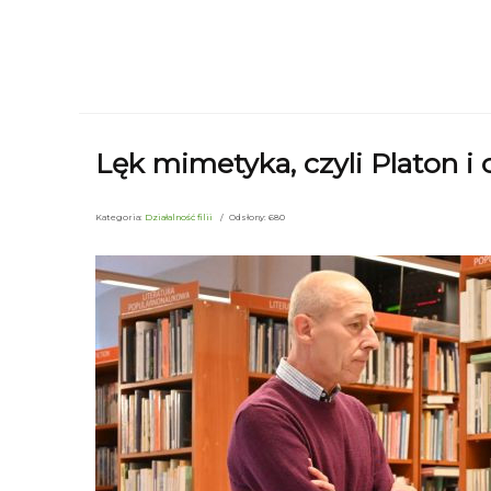
Lęk mimetyka, czyli Platon i 
Kategoria:
Działalność filii
Odsłony: 680