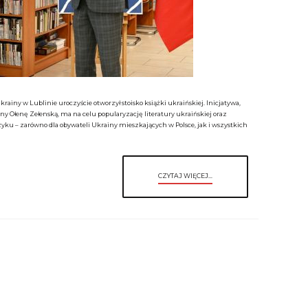
krainy w Lublinie uroczyście otworzył stoisko książki ukraińskiej. Inicjatywa,
Ołenę Zełenską, ma na celu popularyzację literatury ukraińskiej oraz
yku – zarówno dla obywateli Ukrainy mieszkających w Polsce, jak i wszystkich
CZYTAJ WIĘCEJ...