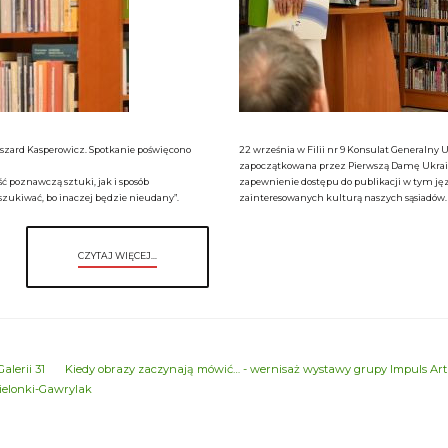
 Ryszard Kasperowicz. Spotkanie poświęcono
22 września w Filii nr 9 Konsulat Generalny U
zapoczątkowana przez Pierwszą Damę Ukrainy 
 poznawczą sztuki, jak i sposób
zapewnienie dostępu do publikacji w tym jęz
szukiwać, bo inaczej będzie nieudany”.
zainteresowanych kulturą naszych sąsiadów.
CZYTAJ WIĘCEJ...
alerii 31
Kiedy obrazy zaczynają mówić… - wernisaż wystawy grupy Impuls Art
ielonki-Gawrylak