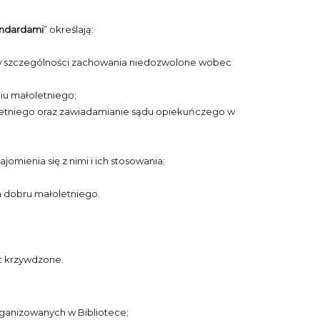
ndardami
” określają:
 a w szczególności zachowania niedozwolone wobec
niu małoletniego;
oletniego oraz zawiadamianie sądu opiekuńczego w
mienia się z nimi i ich stosowania;
 dobru małoletniego.
st krzywdzone.
rganizowanych w Bibliotece;