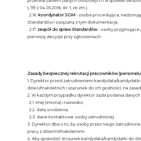
przetwarzaniem danych osobowych i w sprawie swobodn
L 119 z 04.05.2016, str. 1, ze zm.).
2.16.
koordynator SOM
- osoba procedująca, nadzorując
Standardów i związaną z tym dokumentację.
2.17.
zespół do spraw Standardów
- osoby przyjmujące 
pierwszą decyzje przy zgłoszeniach.
Zasady bezpiecznej rekrutacji pracowników (personelu
1. Dyrektor przed zatrudnieniem kandydata/kandydatki z
dzieci/małoletnich i szacunek do ich godności, na za
2. W każdym przypadku dyrektor żąda podania danych 
2.1. imię (imiona) i nazwisko,
2.2. datę urodzenia,
2.3. dane kontaktowe osoby zatrudnionej.
3. Dyrektor dba o to, by osoby przez niego zatrudnion
pracy z dziećmi/małoletnimi.
4. Aby sprawdzić stosunek kandydata/kandydatki do dzi