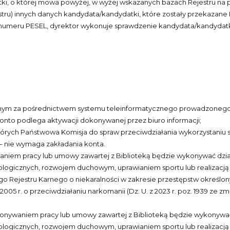
ki, o której mowa powyżej, w wyżej wskazanych bazach Rejestru na
jestru) innych danych kandydata/kandydatki, które zostały przekazane B
numeru PESEL, dyrektor wykonuje sprawdzenie kandydata/kandydatki
nym za pośrednictwem systemu teleinformatycznego prowadzonego pr
onto podlega aktywacji dokonywanej przez biuro informacji;
tórych Państwowa Komisja do spraw przeciwdziałania wykorzystaniu s
 – nie wymaga zakładania konta.
waniem pracy lub umowy zawartej z Biblioteką będzie wykonywać dzi
gicznych, rozwojem duchowym, uprawianiem sportu lub realizacją i
o Rejestru Karnego o niekaralności w zakresie przestępstw określonyc
 2005 r. o przeciwdziałaniu narkomanii (Dz. U. z 2023 r. poz. 1939 ze
wykonywaniem pracy lub umowy zawartej z Biblioteką będzie wykonywa
gicznych, rozwojem duchowym, uprawianiem sportu lub realizacją i