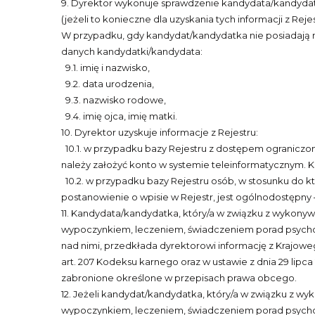
9. Dyrektor wykonuje sprawdzenie kandydata/kandydat
(jeżeli to konieczne dla uzyskania tych informacji z Re
W przypadku, gdy kandydat/kandydatka nie posiadają 
danych kandydatki/kandydata:
9.1. imię i nazwisko,
9.2. data urodzenia,
9.3. nazwisko rodowe,
9.4. imię ojca, imię matki.
10. Dyrektor uzyskuje informacje z Rejestru:
10.1. w przypadku bazy Rejestru z dostępem ograniczo
należy założyć konto w systemie teleinformatycznym. K
10.2. w przypadku bazy Rejestru osób, w stosunku do k
postanowienie o wpisie w Rejestr, jest ogólnodostępny
11. Kandydata/kandydatka, który/a w związku z wykony
wypoczynkiem, leczeniem, świadczeniem porad psycholo
nad nimi, przedkłada dyrektorowi informację z Krajoweg
art. 207 Kodeksu karnego oraz w ustawie z dnia 29 lipca
zabronione określone w przepisach prawa obcego.
12. Jeżeli kandydat/kandydatka, który/a w związku z 
wypoczynkiem, leczeniem, świadczeniem porad psycholo