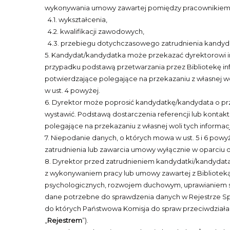
wykonywania umowy zawartej pomiędzy pracownikiem a
4.1. wykształcenia,
4.2. kwalifikacji zawodowych,
4.3. przebiegu dotychczasowego zatrudnienia kandyd
5. Kandydat/kandydatka może przekazać dyrektorowi inf
przypadku podstawą przetwarzania przez Bibliotekę inf
potwierdzające polegające na przekazaniu z własnej wo
w ust. 4 powyżej.
6. Dyrektor może poprosić kandydatkę/kandydata o prze
wystawić. Podstawą dostarczenia referencji lub konta
polegające na przekazaniu z własnej woli tych informacj
7. Niepodanie danych, o których mowa w ust. 5 i 6 po
zatrudnienia lub zawarcia umowy wyłącznie w oparciu 
8. Dyrektor przed zatrudnieniem kandydatki/kandydata
z wykonywaniem pracy lub umowy zawartej z Bibliote
psychologicznych, rozwojem duchowym, uprawianiem spor
dane potrzebne do sprawdzenia danych w Rejestrze Sp
do których Państwowa Komisja do spraw przeciwdziałani
„
Rejestrem
”).