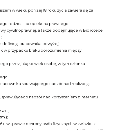
zem w wieku poniżej 18 roku życia zawiera się za
jego rodzica lub opiekuna prawnego;
owy cywilnoprawnej, a także podejmujące w Bibliotece
;
z definicją pracownika powyżej);
nak w przypadku braku porozumienia między
iego przez jakąkolwiek osobę, w tym członka
iego;
pracownika sprawującego nadzór nad realizacją
 sprawującego nadzór nad korzystaniem z Internetu
 zm.);
zm.);
6 r. w sprawie ochrony osób fizycznych w związku z