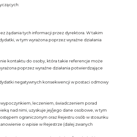
yczących:
ez żądania tych informacji przez dyrektora. W takim
dydatki, w tym wyrażona poprzez wyraźne działania
nie kontaktu do osoby, która takie referencje może
wyrażona poprzez wyraźne działania potwierdzające
kandydatki negatywnych konsekwencji w postaci odmowy
, wypoczynkiem, leczeniem, świadczeniem porad
ieką nad nimi, uzyskuje jej/jego dane osobowe, w tym
dostępem ograniczonym oraz Rejestru osób w stosunku
anowienie o wpisie w Rejestrze (dalej zwanych