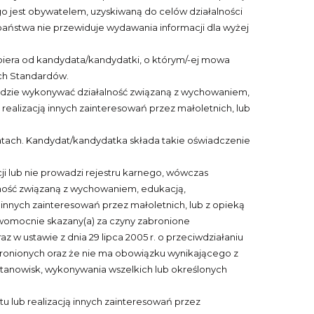
go jest obywatelem, uzyskiwaną do celów działalności
 państwa nie przewiduje wydawania informacji dla wyżej
obiera od kandydata/kandydatki, o którym/-ej mowa
ych Standardów.
będzie wykonywać działalność związaną z wychowaniem,
alizacją innych zainteresowań przez małoletnich, lub
latach. Kandydat/kandydatka składa takie oświadczenie
ji lub nie prowadzi rejestru karnego, wówczas
ność związaną z wychowaniem, edukacją,
nnych zainteresowań przez małoletnich, lub z opieką
rawomocnie skazany(a) za czyny zabronione
 w ustawie z dnia 29 lipca 2005 r. o przeciwdziałaniu
abronionych oraz że nie ma obowiązku wynikającego z
stanowisk, wykonywania wszelkich lub określonych
lub realizacją innych zainteresowań przez