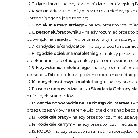
2.3.
dyrektorze
– należy rozumieć dyrektora Miejskiej B
2.4.
wolontariuszu
– należy przez to rozumieć wyłącznie
uprzednią zgodą jego rodzica;
2.5.
opiekunie małoletniego
– należy przez to rozumie
2.6.
personelu/pracowniku
– należy rozumieć przez to
obowiązki na zasadach wolontariatu, w tym w szczególnośc
2.7.
kandydacie/kandydatce
– należy przez to rozumieć
2.8.
zgodzie opiekuna małoletnieg
o – należy przez t
opiekunami małoletniego należy poinformować ich o kon
2.9.
krzywdzeniu małoletniego
– należy rozumieć pope
personelu Biblioteki lub zagrożenie dobra małoletnieg
2.10.
danych osobowych małoletniego
- należy przez t
2.11.
osobie odpowiedzialnej za Standardy Ochrony Mał
niniejszych Standardów;
2.12.
osobie odpowiedzialnej za dostęp do Internetu
– 
przez uczestników na terenie Biblioteki oraz nad bezp
2.13.
Kodeksie pracy
– należy przez to rozumieć ustawę z 
2.14.
Kodeksie karnym
– należy przez to rozumieć ustawę 
2.15.
RODO
– należy przez to rozumieć Rozporządzenie 