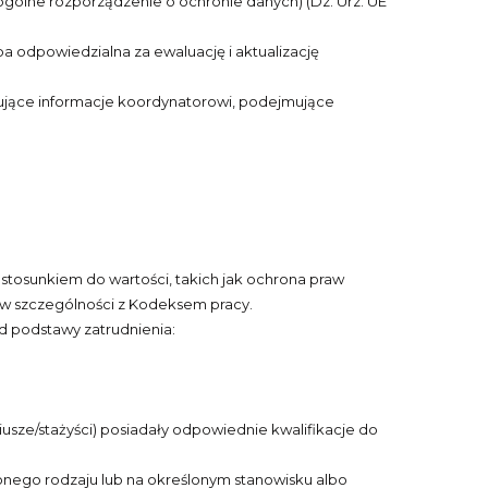
ólne rozporządzenie o ochronie danych) (Dz. Urz. UE
a odpowiedzialna za ewaluację i aktualizację
zujące informacje koordynatorowi, podejmujące
 stosunkiem do wartości, takich jak ochrona praw
 w szczególności z Kodeksem pracy.
d podstawy zatrudnienia:
usze/stażyści) posiadały odpowiednie kwalifikacje do
onego rodzaju lub na określonym stanowisku albo