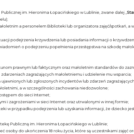
 Publicznej im. Hieronima Łopacińskiego w Lublinie, zwane dalej „
Sta
elu);
ałoletnim a personelem Biblioteki lub organizatora zajęć/spotkań,
tuacji podejrzenia krzywdzenia lub posiadania informacji o krzywdze
zawiadomień o podejrzeniu popełnienia przestępstwa na szkodę mał
kunom prawnym lub faktycznym oraz małoletnim standardów do zaznajo
 zdarzeniach zagrażających małoletniemu i udzielenie mu wsparcia;
ujawnionych lub zgłoszonych incydentów lub zdarzeń zagrażających
łoletnimi, a w szczególności zachowania niedozwolone;
ostępem do sieci Internet;
mi i zagrożeniami w sieci Internet oraz utrwalonymi w innej formie;
eki w przypadku podejrzenia lub uzyskania informacji, że dziecko je
otekę Publiczną im. Hieronima Łopacińskiego w Lublinie;
eć osoby do ukończenia 18 roku życia, które są uczestnikami zajęć o