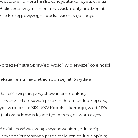
 podstawie numeru PESEL kandydata/kandydatki, oraz
ibliotece (w tym: imienia, nazwiska, daty urodzenia).
, o której powyżej, na podstawie następujących
zez Ministra Sprawiedliwości. W pierwszej kolejności
eksualnemu małoletnich poniżej lat 15 wydała
ałalność związaną z wychowaniem, edukacją,
nnych zainteresowań przez małoletnich, lub z opieką
h w rozdziale XIX i XXV Kodeksu karnego, w art. 189a i
 zm.), lub za odpowiadające tym przestępstwom czyny
ć działalność związaną z wychowaniem, edukacją,
nnych zainteresowań przez małoletnich, lub z opieką