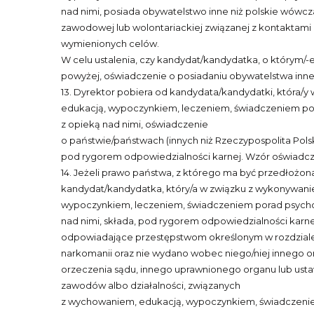
nad nimi, posiada obywatelstwo inne niż polskie wówcz
zawodowej lub wolontariackiej związanej z kontaktami z
wymienionych celów.
W celu ustalenia, czy kandydat/kandydatka, o którym/-
powyżej, oświadczenie o posiadaniu obywatelstwa inneg
13. Dyrektor pobiera od kandydata/kandydatki, która/
edukacją, wypoczynkiem, leczeniem, świadczeniem pora
z opieką nad nimi, oświadczenie
o państwie/państwach (innych niż Rzeczypospolita Pols
pod rygorem odpowiedzialności karnej. Wzór oświadcze
14. Jeżeli prawo państwa, z którego ma być przedłożona
kandydat/kandydatka, który/a w związku z wykonywani
wypoczynkiem, leczeniem, świadczeniem porad psycholo
nad nimi, składa, pod rygorem odpowiedzialności karne
odpowiadające przestępstwom określonym w rozdziale XIX
narkomanii oraz nie wydano wobec niego/niej innego or
orzeczenia sądu, innego uprawnionego organu lub usta
zawodów albo działalności, związanych
z wychowaniem, edukacją, wypoczynkiem, świadczeniem