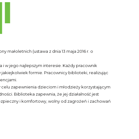
 małoletnich (ustawa z dnia 13 maja 2016 r. o
 i w jego najlepszym interesie. Każdy pracownik
kiejkolwiek formie. Pracownicy biblioteki, realizując
tencjami.
w celu zapewnienia dzieciom i młodzieży korzystającym
ci. Biblioteka zapewnia, że jej działalność jest
bezpieczny i komfortowy, wolny od zagrożeń i zachowań