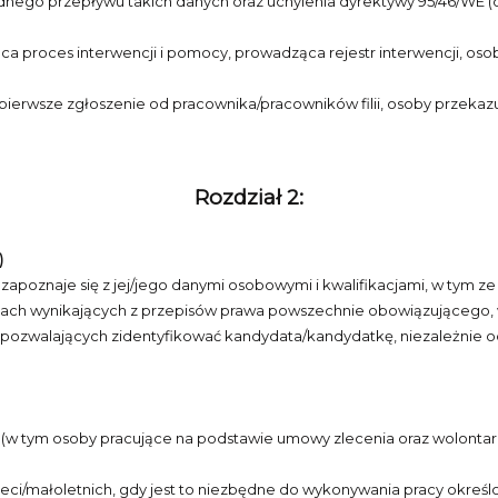
ego przepływu takich danych oraz uchylenia dyrektywy 95/46/WE (og
a proces interwencji i pomocy, prowadząca rejestr interwencji, osob
pierwsze zgłoszenie od pracownika/pracowników filii, osoby przeka
Rozdział 2:
)
apoznaje się z jej/jego danymi osobowymi i kwalifikacjami, w tym ze
sadach wynikających z przepisów prawa powszechnie obowiązującego,
pozwalających zidentyfikować kandydata/kandydatkę, niezależnie o
e (w tym osoby pracujące na podstawie umowy zlecenia oraz wolontari
eci/małoletnich, gdy jest to niezbędne do wykonywania pracy określ