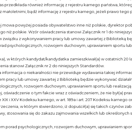
as przedkłada również informację z rejestru karnego państwa, które
 małoletnimi, bądź informację z rejestru karnego, jeżeli prawo tego
ej mowa powyżej posiada obywatelstwo inne niż polskie, dyrektor p
o niż polskie. Wzór oświadczenia stanowi Załącznik nr 1 do niniejsz
y w związku z wykonywaniem pracy lub umowy zawartej z Biblioteką 
d psychologicznych, rozwojem duchowym, uprawianiem sportu lub re
ka), w których kandydat/kandydatka zamieszkiwał(a) w ostatnich 20 
nia stanowi Załącznik nr 2 do niniejszych Standardów.
 informacja o niekaralności nie przewiduje wydawania takiej informac
em pracy lub umowy zawartej z Biblioteką będzie wykonywać działal
gicznych, rozwojem duchowym, uprawianiem sportu lub realizacją i
j, oświadczenie o tym fakcie wraz z oświadczeniem, że nie był(a) p
 i XXV Kodeksu karnego, w art. 189a i art. 207 Kodeksu karnego oraz
zeczenia, w którym stwierdzono, iż dopuścił(a) się takich czynów z
wy, stosowania się do zakazu zajmowania wszelkich lub określonych 
 porad psychologicznych, rozwojem duchowym, uprawianiem sportu 