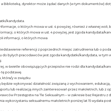
 Biblioteką, dyrektor może żądać danych (w tym dokumentów) dot
atki/kandydata.
ormacje, o których mowa w ust. 4 powyżej, również z własnej woli, b
ormacji, o których mowa w ust. 4 powyżej, jest zgoda kandydata/kan
li informacji, o których mowa
dstawienie referencji z poprzednich miejsc zatrudnienia lub o poda
ktu do byłych pracodawców jest zgoda kandydatki/kandydata, w tym 
i.
wyżej, w świetle obowiązujących przepisów nie rodzi dla kandydata/
o tę podstawę.
, która/y w związku
ką będzie wykonywać działalność związaną z wychowaniem, edukacją
tu lub realizacją innych zainteresowań przez małoletnich, lub z op
rawców Przestępstw na Tle Seksualnym – w zakresie baz Rejestru z 
a wykorzystaniu seksualnemu małoletnich poniżej lat 15 wydała post