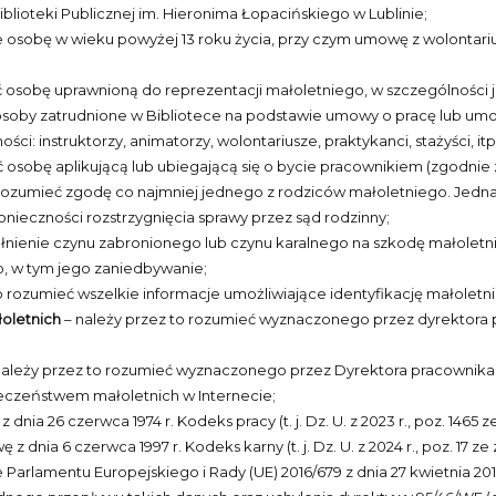
iblioteki Publicznej im. Hieronima Łopacińskiego w Lublinie;
 osobę w wieku powyżej 13 roku życia, przy czym umowę z wolontarius
ć osobę uprawnioną do reprezentacji małoletniego, w szczególności 
 osoby zatrudnione w Bibliotece na podstawie umowy o pracę lub um
i: instruktorzy, animatorzy, wolontariusze, praktykanci, stażyści, itp.
 osobę aplikującą lub ubiegającą się o bycie pracownikiem (zgodnie 
o rozumieć zgodę co najmniej jednego z rodziców małoletniego. Jed
ieczności rozstrzygnięcia sprawy przez sąd rodzinny;
łnienie czynu zabronionego lub czynu karalnego na szkodę małoletn
o, w tym jego zaniedbywanie;
o rozumieć wszelkie informacje umożliwiające identyfikację małoletn
oletnich
– należy przez to rozumieć wyznaczonego przez dyrektora 
należy przez to rozumieć wyznaczonego przez Dyrektora pracownika,
ieczeństwem małoletnich w Internecie;
dnia 26 czerwca 1974 r. Kodeks pracy (t. j. Dz. U. z 2023 r., poz. 1465 ze
z dnia 6 czerwca 1997 r. Kodeks karny (t. j. Dz. U. z 2024 r., poz. 17 ze 
Parlamentu Europejskiego i Rady (UE) 2016/679 z dnia 27 kwietnia 201