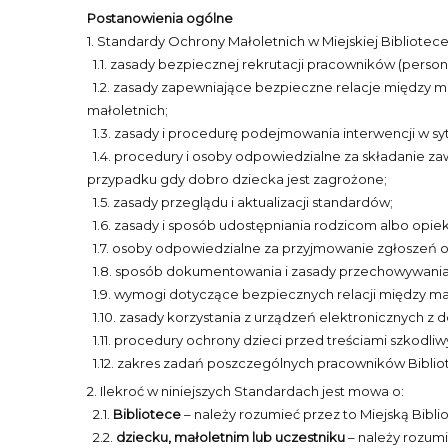
Postanowienia ogólne
1. Standardy Ochrony Małoletnich w Miejskiej Bibliotece
1.1. zasady bezpiecznej rekrutacji pracowników (person
1.2. zasady zapewniające bezpieczne relacje między m
małoletnich;
1.3. zasady i procedurę podejmowania interwencji w sy
1.4. procedury i osoby odpowiedzialne za składanie 
przypadku gdy dobro dziecka jest zagrożone;
1.5. zasady przeglądu i aktualizacji standardów;
1.6. zasady i sposób udostępniania rodzicom albo opie
1.7. osoby odpowiedzialne za przyjmowanie zgłoszeń o
1.8. sposób dokumentowania i zasady przechowywania 
1.9. wymogi dotyczące bezpiecznych relacji między ma
1.10. zasady korzystania z urządzeń elektronicznych z d
1.11. procedury ochrony dzieci przed treściami szkodliwy
1.12. zakres zadań poszczególnych pracowników Bibliot
2. Ilekroć w niniejszych Standardach jest mowa o:
2.1.
Bibliotece
– należy rozumieć przez to Miejską Bibli
2.2.
dziecku, małoletnim lub uczestniku
– należy rozumi