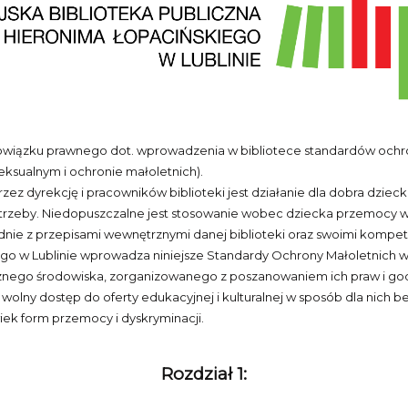
wiązku prawnego dot. wprowadzenia w bibliotece standardów ochrony
eksualnym i ochronie małoletnich).
 dyrekcję i pracowników biblioteki jest działanie dla dobra dziecka
trzeby. Niedopuszczalne jest stosowanie wobec dziecka przemocy w ja
dnie z przepisami wewnętrznymi danej biblioteki oraz swoimi kompe
iego w Lublinie wprowadza niniejsze Standardy Ochrony Małoletnich 
nego środowiska, zorganizowanego z poszanowaniem ich praw i godnoś
wolny dostęp do oferty edukacyjnej i kulturalnej w sposób dla nich 
ek form przemocy i dyskryminacji.
Rozdział 1: