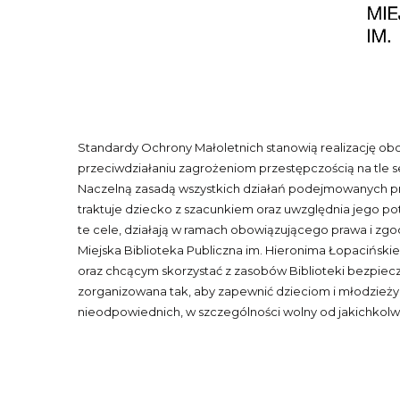
Standardy Ochrony Małoletnich stanowią realizację obo
przeciwdziałaniu zagrożeniom przestępczością na tle s
Naczelną zasadą wszystkich działań podejmowanych przez
traktuje dziecko z szacunkiem oraz uwzględnia jego po
te cele, działają w ramach obowiązującego prawa i zgo
Miejska Biblioteka Publiczna im. Hieronima Łopacińsk
oraz chcącym skorzystać z zasobów Biblioteki bezpiecz
zorganizowana tak, aby zapewnić dzieciom i młodzieży 
nieodpowiednich, w szczególności wolny od jakichkolwi