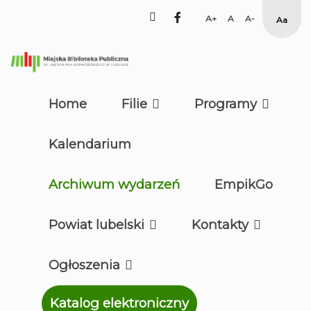
facebook
Set
Set
Set
Hig
Larger
Default
Smaller
Cont
Font
Font
Font
Yell
Blac
mod
Home
Filie
Programy
Kalendarium
Archiwum wydarzeń
EmpikGo
Powiat lubelski
Kontakty
Ogłoszenia
Katalog elektroniczny