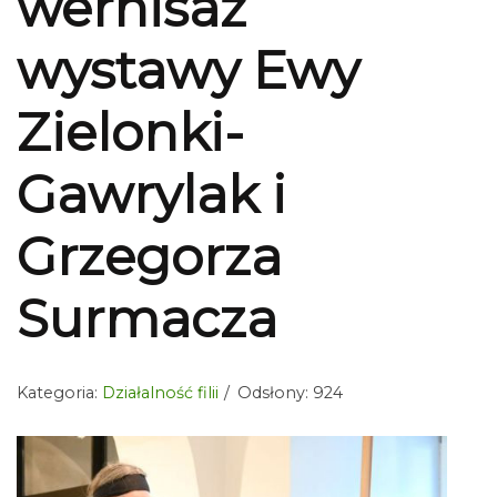
wernisaż
wystawy Ewy
Zielonki-
Gawrylak i
Grzegorza
Surmacza
Kategoria:
Działalność filii
Odsłony: 924