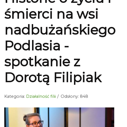
śmierci na wsi
nadbużańskiego
Podlasia -
spotkanie z
Dorotą Filipiak
Kategoria:
Działalność filii
Odsłony: 848