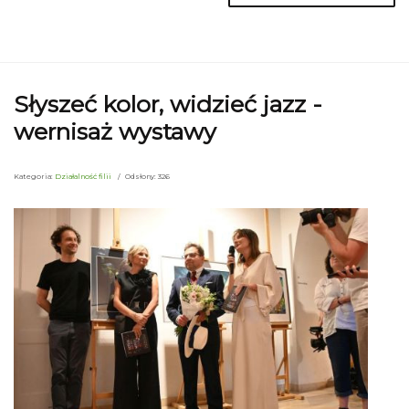
Słyszeć kolor, widzieć jazz -
wernisaż wystawy
Kategoria:
Działalność filii
Odsłony: 326