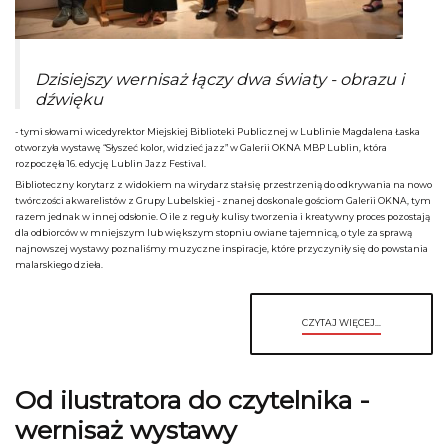
Dzisiejszy wernisaż łączy dwa światy - obrazu i
dźwięku
- tymi słowami wicedyrektor Miejskiej Biblioteki Publicznej w Lublinie Magdalena Łaska
otworzyła wystawę “Słyszeć kolor, widzieć jazz” w Galerii OKNA MBP Lublin, która
rozpoczęła 16. edycję Lublin Jazz Festival.
Biblioteczny korytarz z widokiem na wirydarz stał się przestrzenią do odkrywania na nowo
twórczości akwarelistów z Grupy Lubelskiej - znanej doskonale gościom Galerii OKNA, tym
razem jednak w innej odsłonie. O ile z reguły kulisy tworzenia i kreatywny proces pozostają
dla odbiorców w mniejszym lub większym stopniu owiane tajemnicą, o tyle za sprawą
najnowszej wystawy poznaliśmy muzyczne inspiracje, które przyczyniły się do powstania
malarskiego dzieła.
CZYTAJ WIĘCEJ...
Od ilustratora do czytelnika -
wernisaż wystawy