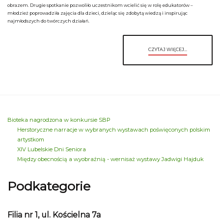
obrazem. Drugie spotkanie pozwoliło uczestnikom wcielić się w rolę edukatorów –
młodzież poprowadziła zajęcia dla dzieci, dzieląc się zdobytą wiedzą i inspirując
najmłodszych do twórczych działań.
CZYTAJ WIĘCEJ...
Bioteka nagrodzona w konkursie SBP
Herstoryczne narracje w wybranych wystawach poświęconych polskim
artystkom
XIV Lubelskie Dni Seniora
Między obecnością a wyobraźnią - wernisaż wystawy Jadwigi Hajduk
Podkategorie
Filia nr 1, ul. Kościelna 7a