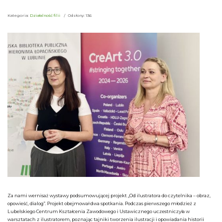
Kategoria:
Działalność filii
Odsłony: 136
Za nami wernisaż wystawy podsumowującej projekt „Od ilustratora do czytelnika – obraz,
opowieść, dialog”. Projekt obejmował dwa spotkania. Podczas pierwszego młodzież z
Lubelskiego Centrum Kształcenia Zawodowego i Ustawicznego uczestniczyła w
warsztatach z ilustratorem, poznając tajniki tworzenia ilustracji i opowiadania historii