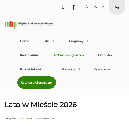
facebook
Set
Set
Set
High
Larger
Default
Smaller
Contras
Font
Font
Font
Yellow
Black
mode
Home
Filie
Programy
Kalendarium
Archiwum wydarzeń
EmpikGo
Powiat lubelski
Kontakty
Ogłoszenia
Katalog elektroniczny
Lato w Mieście 2026
Kategoria:
Działalność filii
Odsłony: 289