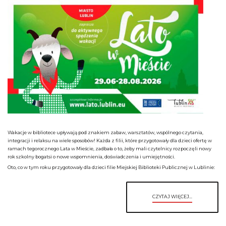
Wakacje w bibliotece upływają pod znakiem zabaw, warsztatów, wspólnego czytania,
integracji i relaksu na wiele sposobów! Każda z filii, które przygotowały dla dzieci ofertę w
ramach tegorocznego Lata w Mieście, zadbała o to, żeby mali czytelnicy rozpoczęli nowy
rok szkolny bogatsi o nowe wspomnienia, doświadczenia i umiejętności.
Oto, co w tym roku przygotowały dla dzieci filie Miejskiej Biblioteki Publicznej w Lublinie:
CZYTAJ WIĘCEJ...