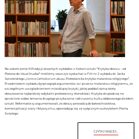
Na zakończenie XVII edycji otwartych wykładów z historii sztuki "Krytyka obrazu – od
Platona do
Visual Studies
" mieliśmy zaszczyt wysłuchać w Filii nr 2 wykładu dr. Jacka
Jaźwierskiego „
Contra Catholicorum
abusu
. Protestancka krytyka malarstwa religijnego".
Przedmiotem wykładu był przegląd argumentów za i przeciw malarstwu religijnemu, ze
szczególnym uwzględnieniem miażdżącej krytyki, jakiej poddali samą istotę
obrazowania najbardziej radykalni protestanccy ikonoklaści. Krytyka skupiała się na
sprzeciwie wobec łamania drugiego przykazania i odrzuceniu kultu oddawanego dziełom
sztuki. Reformatorzy argumentowali, że obrazy prowadzą do bałwochwalstwa,
komercjalizacji wiary i fetyszyzmu, opowiadając się za wyłącznym autorytetem Pisma
Świętego.
CZYTAJ WIĘCEJ...