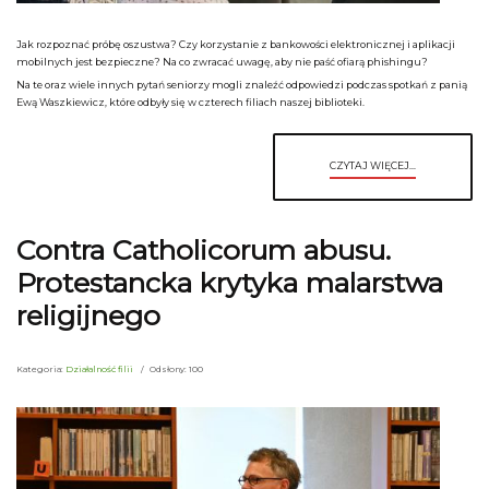
Jak rozpoznać próbę oszustwa? Czy korzystanie z bankowości elektronicznej i aplikacji
mobilnych jest bezpieczne? Na co zwracać uwagę, aby nie paść ofiarą phishingu?
Na te oraz wiele innych pytań seniorzy mogli znaleźć odpowiedzi podczas spotkań z panią
Ewą Waszkiewicz, które odbyły się w czterech filiach naszej biblioteki.
CZYTAJ WIĘCEJ...
Contra Catholicorum abusu.
Protestancka krytyka malarstwa
religijnego
Kategoria:
Działalność filii
Odsłony: 100