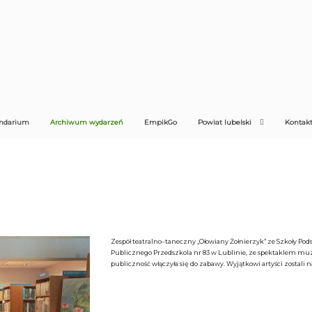
ndarium
Archiwum wydarzeń
EmpikGo
Powiat lubelski
Kontak
Zespół teatralno–taneczny „Ołowiany Żołnierzyk” ze Szkoły Podst
Publicznego Przedszkola nr 83 w Lublinie, ze spektaklem muz
publiczność włączyła się do zabawy. Wyjątkowi artyści zostal