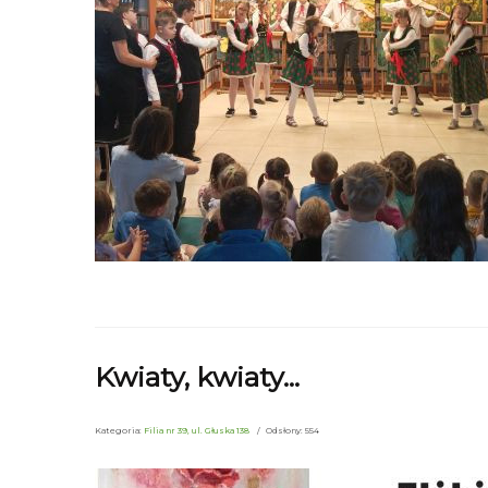
Kwiaty, kwiaty...
Kategoria:
Filia nr 39, ul. Głuska 138
Odsłony: 554