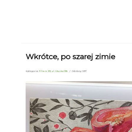
Wkrótce, po szarej zimie
Kategoria:
Filia nr 39, ul. Głuska 138
Odsłony: 597