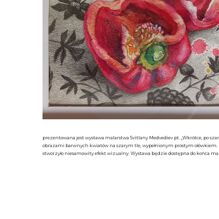
prezentowana jest wystawa malarstwa Svitlany Medvediev pt. „Wkrótce, po szare
obrazami barwnych kwiatów na szarym tle, wypełnionym prostym ołówkiem. 
stworzyło niesamowity efekt wizualny. Wystawa będzie dostępna do końca ma