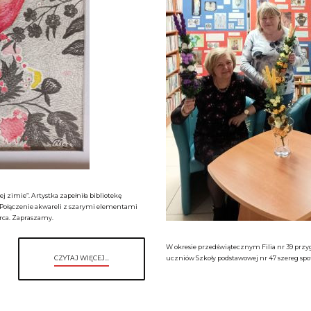
j zimie”. Artystka zapełniła bibliotekę
Połączenie akwareli z szarymi elementami
rca. Zapraszamy.
W okresie przedświątecznym Filia nr 39 przy
CZYTAJ WIĘCEJ...
uczniów Szkoły podstawowej nr 47 szereg s