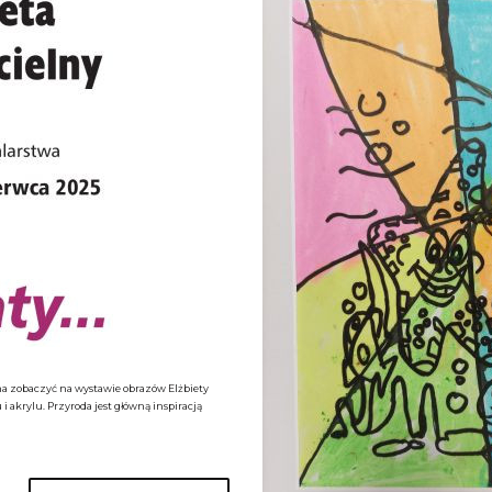
ożna zobaczyć na wystawie obrazów Elżbiety
 i akrylu. Przyroda jest główną inspiracją