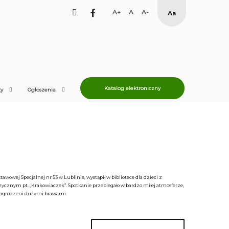
facebook
Set
Set
Set
High
Larger
Default
Smaller
Contrast
Font
Font
Font
Yellow
Black
mode
Katalog elektroniczny
ty
Ogłoszenia
awowej Specjalnej nr 53 w Lublinie, wystąpił w bibliotece dla dzieci z
ycznym pt. „Krakowiaczek”. Spotkanie przebiegało w bardzo miłej atmosferze,
i nagrodzeni dużymi brawami.