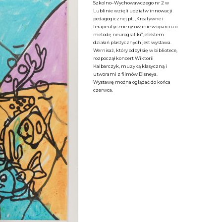
Szkolno–Wychowawczego nr 2 w
Lublinie wzięli udział w innowacji
pedagogicznej pt. „Kreatywne i
terapeutyczne rysowanie w oparciu o
metodę neurografiki”, efektem
działań plastycznych jest wystawa.
Wernisaż, który odbył się w bibliotece,
rozpoczął koncert Wiktorii
Kalbarczyk, muzyką klasyczną i
utworami z filmów Disneya.
Wystawę można oglądać do końca
czerwca.