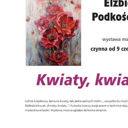
Letnie krajobrazy, barwne kwiaty, łąki pełne polnych roślin..., wszystko to, m
Podkościelny pt. „Kwiaty, kwiaty...”. Autorka tworzy swoje prace w technice oleju
malarstwa artystki. Wystawę można oglądać do końca sierpnia.