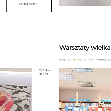
CZYTAJ WIĘCEJ...
Warsztaty wielk
Kategoria:
Filia nr 39, ul. Głuska 138
Odsłony: 972
W Filii nr
39 MBP