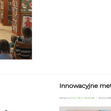
Innowacyjne me
Kategoria:
Filia nr 39, ul. Głuska 138
Odsłony: 899