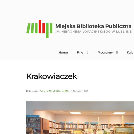
Home
Filie
Programy
Kale
Krakowiaczek
Kategoria:
Filia nr 39, ul. Głuska 138
Odsłony: 542