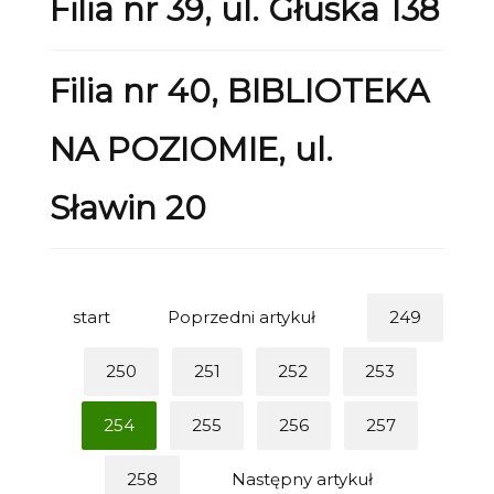
Filia nr 39, ul. Głuska 138
Filia nr 40, BIBLIOTEKA
NA POZIOMIE, ul.
Sławin 20
start
Poprzedni artykuł
249
250
251
252
253
254
255
256
257
258
Następny artykuł