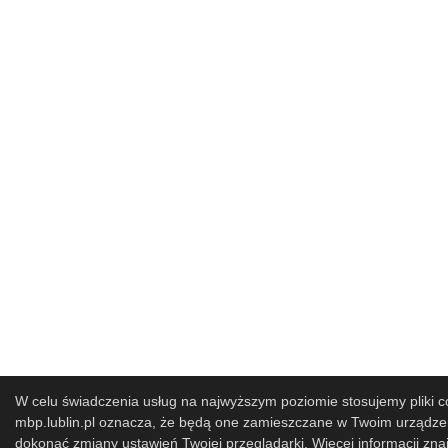
W celu świadczenia usług na najwyższym poziomie stosujemy pliki co
mbp.lublin.pl oznacza, że będą one zamieszczane w Twoim urząd
dokonać zmiany ustawień Twojej przeglądarki. Więcej informacji zna