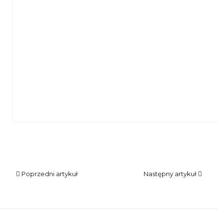
Seniorzy siedzą przed monitorami podczas nauki obsługi 
Poprzedni artykuł
Następny artykuł