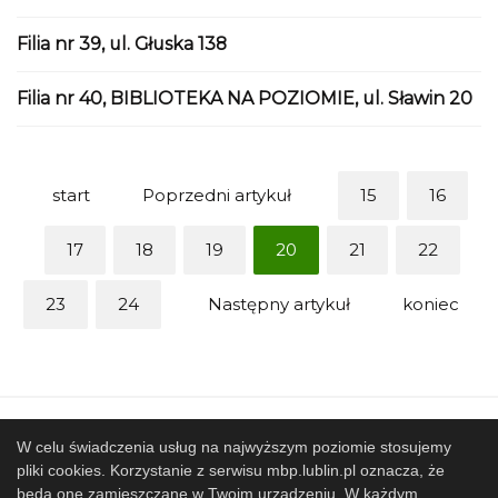
Filia nr 39, ul. Głuska 138
Filia nr 40, BIBLIOTEKA NA POZIOMIE, ul. Sławin 20
start
Poprzedni artykuł
15
16
17
18
19
20
21
22
23
24
Następny artykuł
koniec
Mapa strony
SBP
Sponsorzy
W celu świadczenia usług na najwyższym poziomie stosujemy
Współpracujemy
pliki cookies. Korzystanie z serwisu mbp.lublin.pl oznacza, że
będą one zamieszczane w Twoim urządzeniu. W każdym