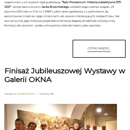
wspomnień, a ich owocem była publikacja:
“Teatr Provisorium. Historia subiektywna 1971-
2021”
- dzieje teatru oczami
Jacka Brzezińskiego
, wieloletniego członka zespołu. 29
stycznia 2025 roku w Filii nr 2 MBP Lublin aktor spotkał się z czytelnikami, by
porozmawiać o teatrze i jego zmiennych, ale zawsze interesujących, kolejach losu. Jak
sam przyznał, jego motywacją była dokumentacja bogatej działalności artystycznej
formacji, ale zarazem - próba uchwycenia ulotności teatru jako zjawiska.
CZYTAJ WIĘCEJ...
Finisaż Jubileuszowej Wystawy w
Galerii OKNA
Kategoria:
Działalność filii
Odsłony: 952