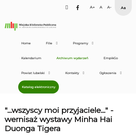
facebook
Set
Set
Set
High
Larger
Default
Smaller
Contras
Font
Font
Font
Yellow
Black
mode
Home
Filie
Programy
Kalendarium
Archiwum wydarzeń
EmpikGo
Powiat lubelski
Kontakty
Ogłoszenia
Katalog elektroniczny
"...wszyscy moi przyjaciele..." -
wernisaż wystawy Minha Hai
Duonga Tigera