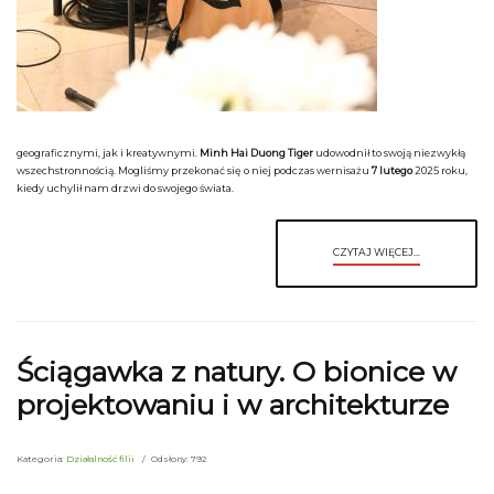
geograficznymi, jak i kreatywnymi.
Minh Hai Duong Tiger
udowodnił to swoją niezwykłą
wszechstronnością. Mogliśmy przekonać się o niej podczas wernisażu
7 lutego
2025 roku,
kiedy uchylił nam drzwi do swojego świata.
CZYTAJ WIĘCEJ...
Ściągawka z natury. O bionice w
projektowaniu i w architekturze
Kategoria:
Działalność filii
Odsłony: 792