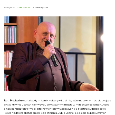
Kategoria:
Działalność filii
Odsłony: 793
Teatr Provisorium
zna każdy miłośnik kultury w Lublinie, który na pewnym etapie swojego
życia aktywnie uczestniczył w życiu artystycznym miasta w minionych dekadach. Jedna
z najważniejszych formacji alternatywnych wywodzących się z teatru studenckiego w
Polsce niedawno obchodziła 50-lecie istnienia. Jubileusz stał się okazją do podsumowań i