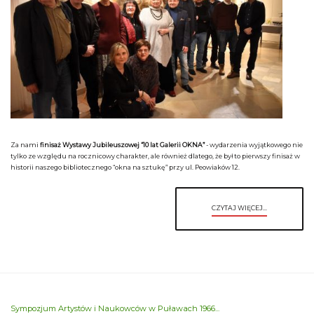
Za nami
finisaż Wystawy Jubileuszowej “10 lat Galerii OKNA”
- wydarzenia wyjątkowego nie
tylko ze względu na rocznicowy charakter, ale również dlatego, że był to pierwszy finisaż w
historii naszego bibliotecznego “okna na sztukę” przy ul. Peowiaków 12.
CZYTAJ WIĘCEJ...
Sympozjum Artystów i Naukowców w Puławach 1966...