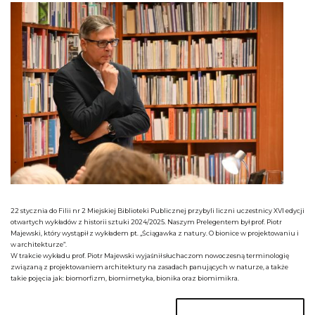
22 stycznia do Filii nr 2 Miejskiej Biblioteki Publicznej przybyli liczni uczestnicy XVI edycji
otwartych wykładów z historii sztuki 2024/2025. Naszym Prelegentem był prof. Piotr
Majewski, który wystąpił z wykładem pt. „Ściągawka z natury. O bionice w projektowaniu i
w architekturze”.
W trakcie wykładu prof. Piotr Majewski wyjaśnił słuchaczom nowoczesną terminologię
związaną z projektowaniem architektury na zasadach panujących w naturze, a także
takie pojęcia jak: biomorfizm, biomimetyka, bionika oraz biomimikra.