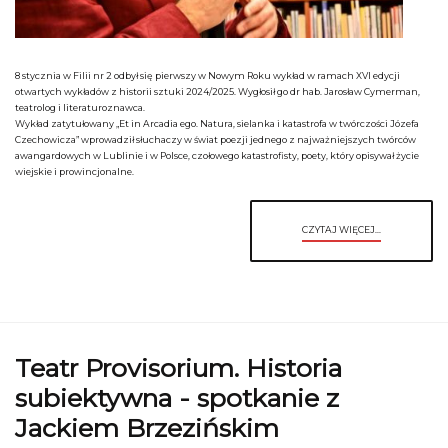
8 stycznia w Filii nr 2 odbył się pierwszy w Nowym Roku wykład w ramach XVI edycji
otwartych wykładów z historii sztuki 2024/2025. Wygłosił go dr hab. Jarosław Cymerman,
teatrolog i literaturoznawca.
Wykład zatytułowany „Et in Arcadia ego. Natura, sielanka i katastrofa w twórczości Józefa
Czechowicza” wprowadził słuchaczy w świat poezji jednego z najważniejszych twórców
awangardowych w Lublinie i w Polsce, czołowego katastrofisty, poety, który opisywał życie
wiejskie i prowincjonalne.
CZYTAJ WIĘCEJ...
Teatr Provisorium. Historia
subiektywna - spotkanie z
Jackiem Brzezińskim