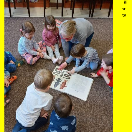
Filii
nr
35