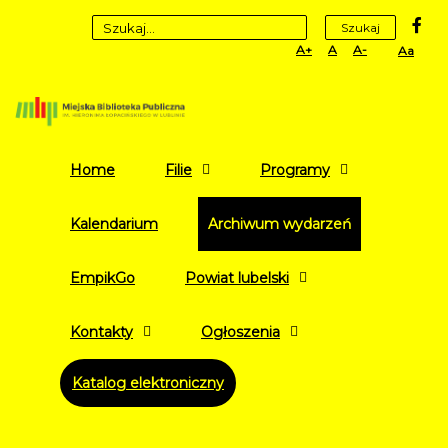
fa
Szukaj
Set
Set
Set
High
Larger
Default
Smaller
Contr
Font
Font
Font
Yellow
Black
mode
Home
Filie
Programy
Kalendarium
Archiwum wydarzeń
EmpikGo
Powiat lubelski
Kontakty
Ogłoszenia
Katalog elektroniczny