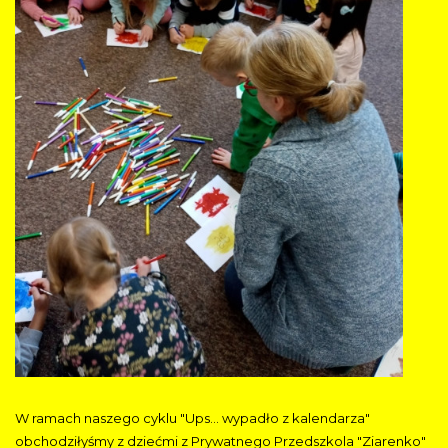
W ramach naszego cyklu "Ups... wypadło z kalendarza"
obchodziłyśmy z dziećmi z Prywatnego Przedszkola "Ziarenko"