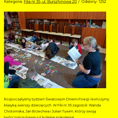
Kategoria:
Filia nr 35, ul. Bursztynowa 20
Odsłony: 1252
Rozpoczęłyśmy tydzień Światowym Dniem Poezji i kończymy
klasyką wierszy dziecięcych. W Filii nr 35 zagościli: Wanda
Chotomska, Jan Brzechwa i Julian Tuwim, którzy swoją
twórczością bawią już kolejne pokolenia!