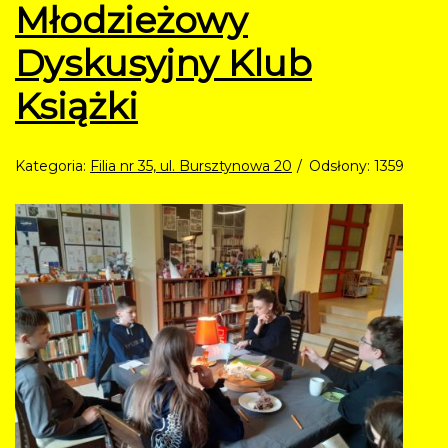
Młodzieżowy
Dyskusyjny Klub
Książki
Kategoria:
Filia nr 35, ul. Bursztynowa 20
Odsłony: 1359