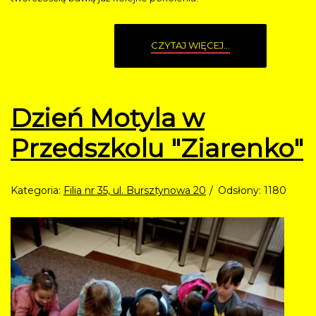
CZYTAJ WIĘCEJ...
Dzień Motyla w
Przedszkolu "Ziarenko"
Kategoria:
Filia nr 35, ul. Bursztynowa 20
Odsłony: 1180