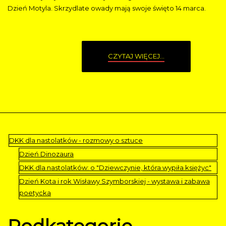
Dzień Motyla. Skrzydlate owady mają swoje święto 14 marca.
CZYTAJ WIĘCEJ...
DKK dla nastolatków - rozmowy o sztuce
Dzień Dinozaura
DKK dla nastolatków: o "Dziewczynie, która wypiła księżyc"
Dzień Kota i rok Wisławy Szymborskiej - wystawa i zabawa
poetycka