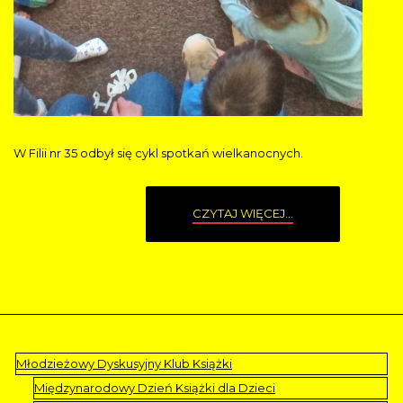
W Filii nr 35 odbył się cykl spotkań wielkanocnych.
CZYTAJ WIĘCEJ...
Młodzieżowy Dyskusyjny Klub Książki
Międzynarodowy Dzień Książki dla Dzieci