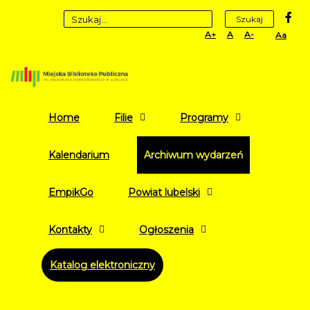
fa
Szukaj
Set
Set
Set
High
Larger
Default
Smaller
Contr
Font
Font
Font
Yellow
Black
mode
Home
Filie
Programy
Kalendarium
Archiwum wydarzeń
EmpikGo
Powiat lubelski
Kontakty
Ogłoszenia
Katalog elektroniczny