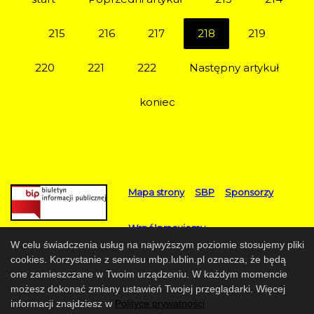
215
216
217
218
219
220
221
222
Następny artykuł
koniec
Mapa strony
SBP
Sponsorzy
Współpracujemy
W celu świadczenia usług na najwyższym poziomie stosujemy pliki
© 2017 Miejska Biblioteka Publiczna im. Hieronima
cookies. Korzystanie z serwisu mbp.lublin.pl oznacza, że będą
one zamieszczane w Twoim urządzeniu. W każdym momencie
Łopacińskiego w Lublinie
możesz dokonać zmiany ustawień Twojej przeglądarki. Więcej
Projekt i wykonanie
Design-Joomla.pl
informacji znajdziesz w
Polityce prywatności