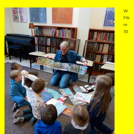
W
Filii
nr
35