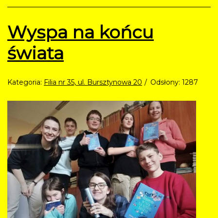
Wyspa na końcu
świata
Kategoria:
Filia nr 35, ul. Bursztynowa 20
Odsłony: 1287