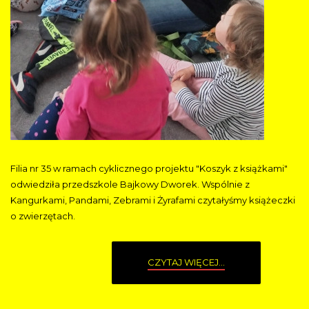
Filia nr 35 w ramach cyklicznego projektu "Koszyk z książkami"
odwiedziła przedszkole Bajkowy Dworek. Wspólnie z
Kangurkami, Pandami, Zebrami i Żyrafami czytałyśmy książeczki
o zwierzętach.
CZYTAJ WIĘCEJ...