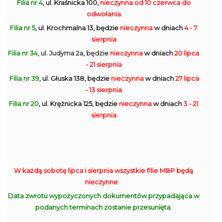
Filia nr 4
, ul. Kraśnicka 100,
nieczynna
od 10 czerwca do
odwołania
Filia nr 5
, ul. Krochmalna 13, będzie
nieczynna
w dniach
4 - 7
sierpnia
Filia nr 34
, ul. Judyma 2a, będzie
nieczynna
w dniach
20 lipca
- 21 sierpnia
Filia nr 39
, ul. Głuska 138, będzie
nieczynna
w dniach
27 lipca
- 13 sierpnia
Filia nr 20
, ul. Krężnicka 125, będzie
nieczynna
w dniach
3 - 21
sierpnia
W każdą sobotę lipca i sierpnia wszystkie filie MBP będą
nieczynne.
Data zwrotu wypożyczonych dokumentów przypadająca w
podanych terminach zostanie przesunięta.