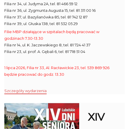
Filia nr 34, ul. Judyma 2A, tel. 81 466 59 12
Filia nr 36, ul. Zygmunta Augusta 15, tel. 81 311 00 16
Filia nr 37, ul. Bazylianówka 85, tel. 81 742 12 87
Filia nr 39, ul. Głuska 138, tel. 81 532 05 29
Filie MBP działające w szpitalach będą pracować w
godzinach 7.30-13.30
Filia nr 14, ul. K. Jaczewskiego 8, tel. 81 724 41 37
Filia nr 23, ul. prof. A. Gębali 6, tel. 81 718 51 04
1 lipca 2026, Filia nr 33, Al. Racławickie 23, tel. 539 869 926
będzie pracować do godz. 13.30
Szczegóły wydarzenia
XIV