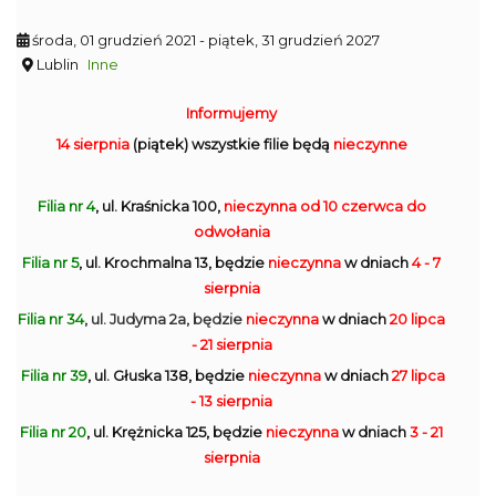
środa, 01 grudzień 2021
- piątek, 31 grudzień 2027
Lublin
Inne
Informujemy
14 sierpnia
(piątek) wszystkie filie będą
nieczynne
Filia nr 4
, ul. Kraśnicka 100,
nieczynna
od 10 czerwca do
odwołania
Filia nr 5
, ul. Krochmalna 13, będzie
nieczynna
w dniach
4 - 7
sierpnia
Filia nr 34
, ul. Judyma 2a, będzie
nieczynna
w dniach
20 lipca
- 21 sierpnia
Filia nr 39
, ul. Głuska 138, będzie
nieczynna
w dniach
27 lipca
- 13 sierpnia
Filia nr 20
, ul. Krężnicka 125, będzie
nieczynna
w dniach
3 - 21
sierpnia