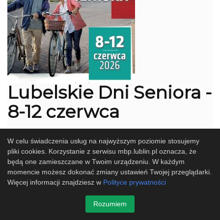
Lubelskie Dni Seniora -
8-12 czerwca
W celu świadczenia usług na najwyższym poziomie stosujemy
sobota, 30 maj 2026
- piątek, 12 czerwiec 2026 07:00 pm
pliki cookies. Korzystanie z serwisu mbp.lublin.pl oznacza, że
Lublin
Spotkania
będą one zamieszczane w Twoim urządzeniu. W każdym
momencie możesz dokonać zmiany ustawień Twojej przeglądarki.
XIV edycja Lubelskich Dni Seniora to wyjątkowa okazja do
Więcej informacji znajdziesz w
Polityce prywatności
aktywnego uczestnictwa w życiu społecznym i kulturalnym
miasta. Wydarzenie, organizowane z myślą o seniorach, ma
Rozumiem
na celu promowanie zdrowego stylu życia, rozwijanie
zainteresowań oraz wzmacnianie więzi międzyludzkich.