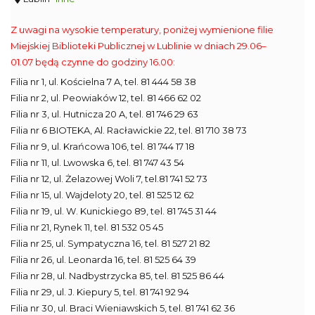
Z uwagi na wysokie temperatury, poniżej wymienione filie
Miejskiej Biblioteki Publicznej w Lublinie w dniach 29.06–
01.07 będą czynne do godziny 16.00:
Filia nr 1, ul. Kościelna 7 A, tel. 81 444 58 38
Filia nr 2, ul. Peowiaków 12, tel. 81 466 62 02
Filia nr 3, ul. Hutnicza 20 A, tel. 81 746 29 63
Filia nr 6 BIOTEKA, Al. Racławickie 22, tel. 81 710 38 73
Filia nr 9, ul. Krańcowa 106, tel. 81 744 17 18
Filia nr 11, ul. Lwowska 6, tel. 81 747 43 54
Filia nr 12, ul. Żelazowej Woli 7, tel.81 741 52 73
Filia nr 15, ul. Wajdeloty 20, tel. 81 525 12 62
Filia nr 19, ul. W. Kunickiego 89, tel. 81 745 31 44
Filia nr 21, Rynek 11, tel. 81 532 05 45
Filia nr 25, ul. Sympatyczna 16, tel. 81 527 21 82
Filia nr 26, ul. Leonarda 16, tel. 81 525 64 39
Filia nr 28, ul. Nadbystrzycka 85, tel. 81 525 86 44
Filia nr 29, ul. J. Kiepury 5, tel. 81 741 92 94
Filia nr 30, ul. Braci Wieniawskich 5, tel. 81 741 62 36