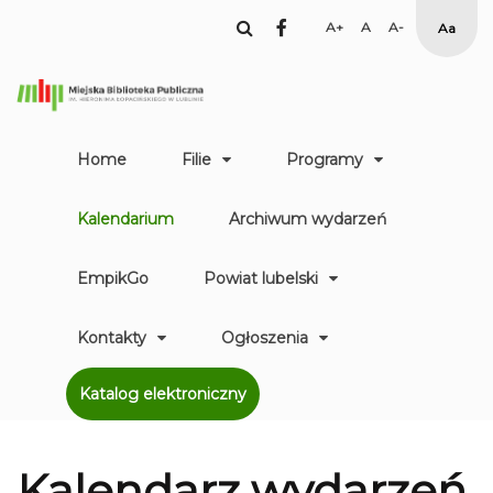
facebook
Set
Set
Set
High
Larger
Default
Smaller
Contr
Font
Font
Font
Yellow
Black
mode
Home
Filie
Programy
Kalendarium
Archiwum wydarzeń
EmpikGo
Powiat lubelski
Kontakty
Ogłoszenia
Katalog elektroniczny
Kalendarz
wydarzeń