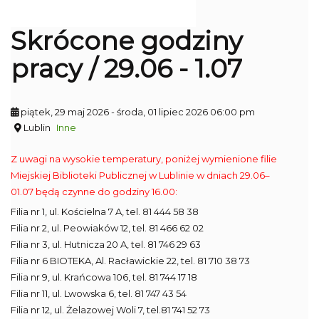
Skrócone godziny
pracy / 29.06 - 1.07
piątek, 29 maj 2026
- środa, 01 lipiec 2026 06:00 pm
Lublin
Inne
Z uwagi na wysokie temperatury, poniżej wymienione filie
Miejskiej Biblioteki Publicznej w Lublinie w dniach 29.06–
01.07 będą czynne do godziny 16.00:
Filia nr 1, ul. Kościelna 7 A, tel. 81 444 58 38
Filia nr 2, ul. Peowiaków 12, tel. 81 466 62 02
Filia nr 3, ul. Hutnicza 20 A, tel. 81 746 29 63
Filia nr 6 BIOTEKA, Al. Racławickie 22, tel. 81 710 38 73
Filia nr 9, ul. Krańcowa 106, tel. 81 744 17 18
Filia nr 11, ul. Lwowska 6, tel. 81 747 43 54
Filia nr 12, ul. Żelazowej Woli 7, tel.81 741 52 73