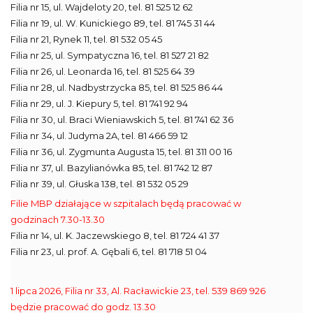
Filia nr 15, ul. Wajdeloty 20, tel. 81 525 12 62
Filia nr 19, ul. W. Kunickiego 89, tel. 81 745 31 44
Filia nr 21, Rynek 11, tel. 81 532 05 45
Filia nr 25, ul. Sympatyczna 16, tel. 81 527 21 82
Filia nr 26, ul. Leonarda 16, tel. 81 525 64 39
Filia nr 28, ul. Nadbystrzycka 85, tel. 81 525 86 44
Filia nr 29, ul. J. Kiepury 5, tel. 81 741 92 94
Filia nr 30, ul. Braci Wieniawskich 5, tel. 81 741 62 36
Filia nr 34, ul. Judyma 2A, tel. 81 466 59 12
Filia nr 36, ul. Zygmunta Augusta 15, tel. 81 311 00 16
Filia nr 37, ul. Bazylianówka 85, tel. 81 742 12 87
Filia nr 39, ul. Głuska 138, tel. 81 532 05 29
Filie MBP działające w szpitalach będą pracować w
godzinach 7.30-13.30
Filia nr 14, ul. K. Jaczewskiego 8, tel. 81 724 41 37
Filia nr 23, ul. prof. A. Gębali 6, tel. 81 718 51 04
1 lipca 2026, Filia nr 33, Al. Racławickie 23, tel. 539 869 926
będzie pracować do godz. 13.30