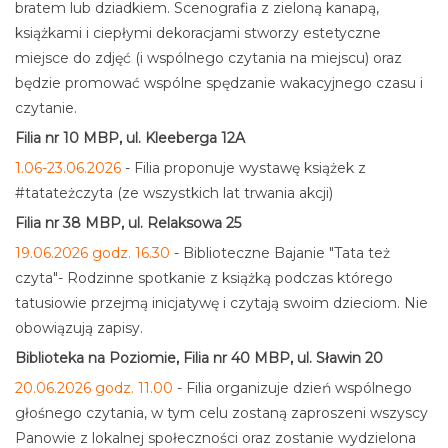
bratem lub dziadkiem. Scenografia z zieloną kanapą,
książkami i ciepłymi dekoracjami stworzy estetyczne
miejsce do zdjęć (i wspólnego czytania na miejscu) oraz
będzie promować wspólne spędzanie wakacyjnego czasu i
czytanie.
Filia nr 10 MBP, ul. Kleeberga 12A
1.06-23.06.2026
- Filia proponuje wystawę książek z
#tatateżczyta (ze wszystkich lat trwania akcji)
Filia nr 38 MBP, ul. Relaksowa 25
19.06.2026 godz. 16.30
- Biblioteczne Bajanie "Tata też
czyta"- Rodzinne spotkanie z książką podczas którego
tatusiowie przejmą inicjatywę i czytają swoim dzieciom. Nie
obowiązują zapisy.
Biblioteka na Poziomie, Filia nr 40 MBP, ul. Sławin 20
20.06.2026 godz. 11.00
- Filia organizuje dzień wspólnego
głośnego czytania, w tym celu zostaną zaproszeni wszyscy
Panowie z lokalnej społeczności oraz zostanie wydzielona