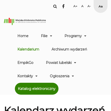
facebook
Set
Set
Set
High
Larger
Default
Smaller
Contr
Font
Font
Font
Yellow
Black
mode
Home
Filie
Programy
Kalendarium
Archiwum wydarzeń
EmpikGo
Powiat lubelski
Kontakty
Ogłoszenia
Katalog elektroniczny
Kalendarz
wydarzeń