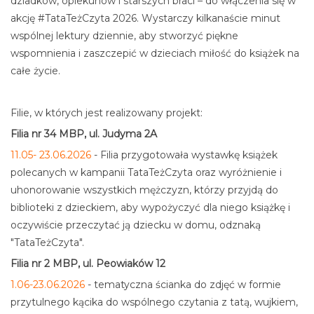
dziadków, opiekunów i starszych braci – do włączenia się w
akcję #TataTeżCzyta 2026. Wystarczy kilkanaście minut
wspólnej lektury dziennie, aby stworzyć piękne
wspomnienia i zaszczepić w dzieciach miłość do książek na
całe życie.
Filie, w których jest realizowany projekt:
Filia nr 34 MBP, ul. Judyma 2A
11.05- 23.06.2026
- Filia przygotowała wystawkę książek
polecanych w kampanii TataTeżCzyta oraz wyróżnienie i
uhonorowanie wszystkich mężczyzn, którzy przyjdą do
biblioteki z dzieckiem, aby wypożyczyć dla niego książkę i
oczywiście przeczytać ją dziecku w domu, odznaką
"TataTeżCzyta".
Filia nr 2 MBP, ul. Peowiaków 12
1.06-23.06.2026
- tematyczna ścianka do zdjęć w formie
przytulnego kącika do wspólnego czytania z tatą, wujkiem,