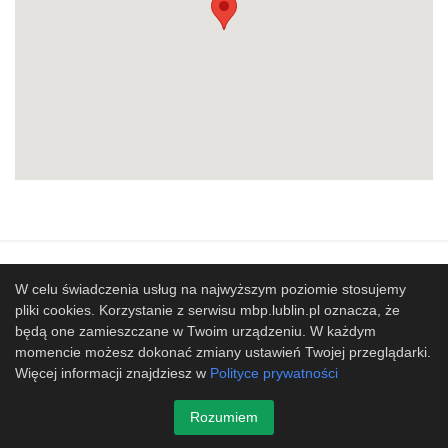
Mapa strony
SBP
Sponsorzy
W celu świadczenia usług na najwyższym poziomie stosujemy
pliki cookies. Korzystanie z serwisu mbp.lublin.pl oznacza, że
Współpracujemy
będą one zamieszczane w Twoim urządzeniu. W każdym
© 2017 Miejska Biblioteka Publiczna im. Hieronima
momencie możesz dokonać zmiany ustawień Twojej przeglądarki.
Łopacińskiego w Lublinie
Więcej informacji znajdziesz w
Polityce prywatności
Projekt i wykonanie
Design-Joomla.pl
Rozumiem