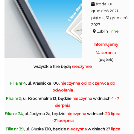
środa, 01
grudzień 2021
-
piątek, 31 grudzień
2027
Lublin
Inne
Informujemy
14 sierpnia
(piątek)
wszystkie filie będą
nieczynne
Filia nr 4
, ul. Kraśnicka 100,
nieczynna
od 10 czerwca do
odwołania
Filia nr 5
, ul. Krochmalna 13, będzie
nieczynna
w dniach
4 - 7
sierpnia
Filia nr 34
, ul. Judyma 2a, będzie
nieczynna
w dniach
20 lipca
- 21 sierpnia
Filia nr 39
, ul. Głuska 138, będzie
nieczynna
w dniach
27 lipca