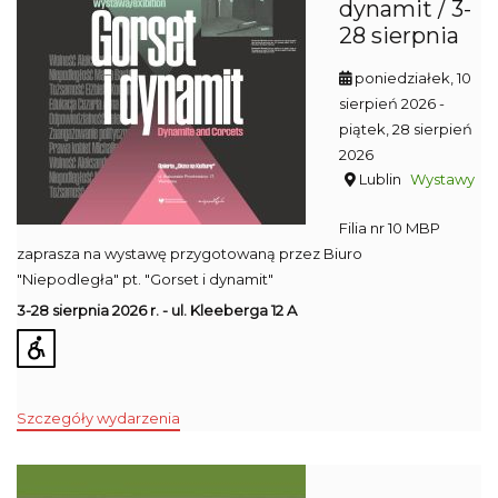
dynamit / 3-
28 sierpnia
poniedziałek, 10
sierpień 2026
-
piątek, 28 sierpień
2026
Lublin
Wystawy
Filia nr 10 MBP
zaprasza na wystawę przygotowaną przez Biuro
"Niepodległa" pt. "Gorset i dynamit"
3-28 sierpnia 2026 r. - ul. Kleeberga 12 A
Szczegóły wydarzenia