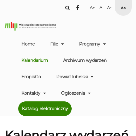
facebook
Set
Set
Set
High
Larger
Default
Smaller
Contr
Font
Font
Font
Yellow
Black
mode
Home
Filie
Programy
Kalendarium
Archiwum wydarzeń
EmpikGo
Powiat lubelski
Kontakty
Ogłoszenia
Katalog elektroniczny
Kalendarz
wydarzeń