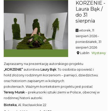
KORZENIE -
Laura Bąk /
do 31
sierpnia
wtorek, 11
sierpień 2026
-
poniedziałek, 31
sierpień 2026
Lublin
Wystawy
Zapraszamy na prezentację autorskiego projektu
„KORZENIE”
autorstwa
Laury Bąk
. To osobista opowieść i
hołd złożony rodzinnym korzeniom – pamięci, dziedzictwu
oraz historiom zapisanym w kolejnych
pokoleniach. Ważnym kontekstem projektu jest postać
Teresy Murak
– prekursorki sztuki ziemi w Polsce, obecnej w
rodzinnej historii autorki.
Bioteka
, Al. Racławickie 22