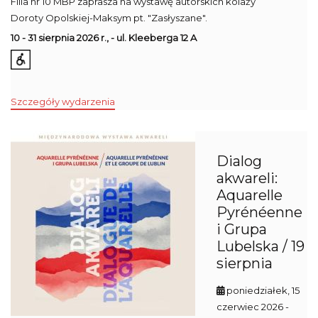
Filia nr 10 MBP zaprasza na wystawę autorskich kolaży
Doroty Opolskiej-Maksym pt. "Zasłyszane".
10 - 31 sierpnia 2026 r., - ul. Kleeberga 12 A
Szczegóły wydarzenia
Dialog
akwareli:
Aquarelle
Pyrénéenne
i Grupa
Lubelska / 19
sierpnia
poniedziałek, 15
czerwiec 2026
-