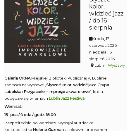
kolor,
widzieć jazz
/ do 16
sierpnia
środa, 17
czerwiec 2026
-
niedziela, 16
sierpień 2026
Lublin
Wystawy
Galeria OKNA
Miejskiej Biblioteki Publicznej w Lublinie
zaprasza na wystawę
„Słyszeć kolor, widzieć jazz. Grupa
Lubelska i Przyjaciele – impresje akwarelowe"
, która
odbędzie się w ramach
Lublin Jazz Festiwal
.
Wernisaż:
15 lipca / środa / godz. 18.00
Bezpośrednio po wernisażu wystąpi austriacka
kontrabasistka
Helene Guxman
z solowym programem.