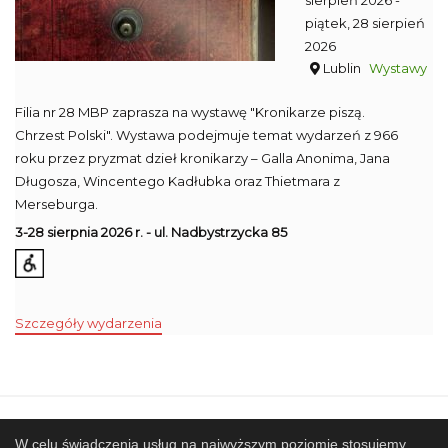
sierpień 2026
-
piątek, 28 sierpień
2026
Lublin
Wystawy
Filia nr 28 MBP zaprasza na wystawę "Kronikarze piszą.
Chrzest Polski". Wystawa podejmuje temat wydarzeń z 966
roku przez pryzmat dzieł kronikarzy – Galla Anonima, Jana
Długosza, Wincentego Kadłubka oraz Thietmara z
Merseburga.
3-28 sierpnia 2026 r. - ul. Nadbystrzycka 85
Szczegóły wydarzenia
Mapa strony
SBP
Sponsorzy
W celu świadczenia usług na najwyższym poziomie stosujemy