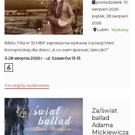
poniedziałek, 10
sierpień 2026
-
piątek, 28 sierpień
2026
Lublin
Wystawy
Biblio, Filia nr 32 MBP zaprasza na wystawę o poezji Marii
Konopnickiej dla dzieci „A co wam śpiewać, laleczki?”
3-28 sierpnia 2026 r. - ul. Szaserów 13-15
Szczegóły wydarzenia
Za/świat
ballad
Adama
Mickiewicza