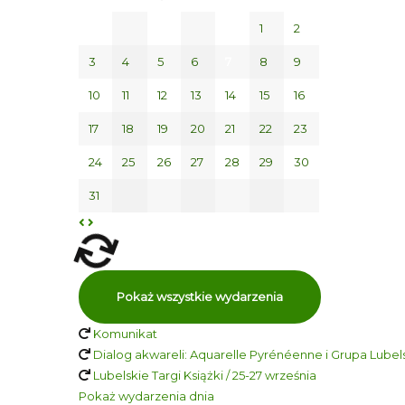
1
2
3
4
5
6
7
8
9
10
11
12
13
14
15
16
17
18
19
20
21
22
23
24
25
26
27
28
29
30
31
Pokaż wszystkie wydarzenia
Komunikat
Dialog akwareli: Aquarelle Pyrénéenne i Grupa Lubelsk
Lubelskie Targi Książki / 25-27 września
Pokaż wydarzenia dnia