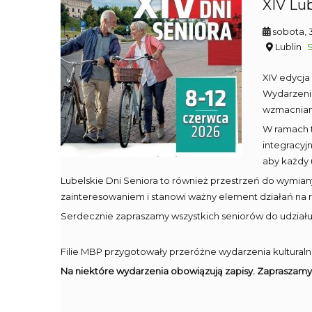
XIV Lub
sobota, 
Lublin
XIV edycja
Wydarzenie
wzmacniani
W ramach t
integracyj
aby każdy 
Lubelskie Dni Seniora to również przestrzeń do wymiany
zainteresowaniem i stanowi ważny element działań na rz
Serdecznie zapraszamy wszystkich seniorów do udziału
Filie MBP przygotowały przeróżne wydarzenia kulturalne
Na niektóre wydarzenia obowiązują zapisy. Zapraszamy