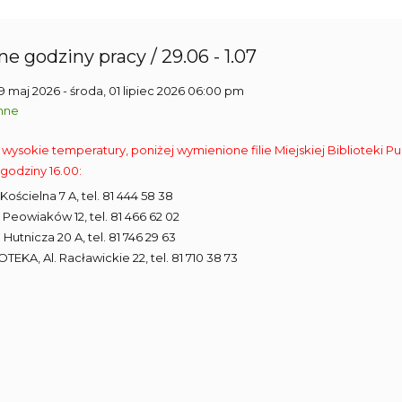
e godziny pracy / 29.06 - 1.07
29 maj 2026
- środa, 01 lipiec 2026 06:00 pm
nne
 wysokie temperatury, poniżej wymienione filie Miejskiej Biblioteki Pu
godziny 16.00:
ul. Kościelna 7 A, tel. 81 444 58 38
ul. Peowiaków 12, tel. 81 466 62 02
ul. Hutnicza 20 A, tel. 81 746 29 63
IOTEKA, Al. Racławickie 22, tel. 81 710 38 73