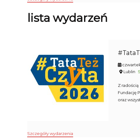
lista wydarzeń
#TataT
czwartek
Lublin
Z radością
Fundację 
oraz wszys
Szczegóły wydarzenia