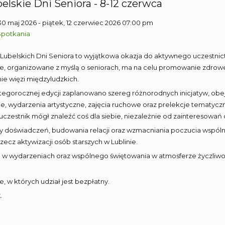
elskie Dni Seniora - 8-12 czerwca
30 maj 2026
- piątek, 12 czerwiec 2026 07:00 pm
Spotkania
 Lubelskich Dni Seniora to wyjątkowa okazja do aktywnego uczestnict
, organizowane z myślą o seniorach, ma na celu promowanie zdroweg
e więzi międzyludzkich.
egorocznej edycji zaplanowano szereg różnorodnych inicjatyw, obej
ne, wydarzenia artystyczne, zajęcia ruchowe oraz prelekcje tematycz
uczestnik mógł znaleźć coś dla siebie, niezależnie od zainteresowań
 doświadczeń, budowania relacji oraz wzmacniania poczucia wspólnoty
ecz aktywizacji osób starszych w Lublinie.
 w wydarzeniach oraz wspólnego świętowania w atmosferze życzliwośc
, w których udział jest bezpłatny.
.