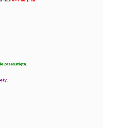
dniach
4 - 7 sierpnia
 przesunięta.
eży,