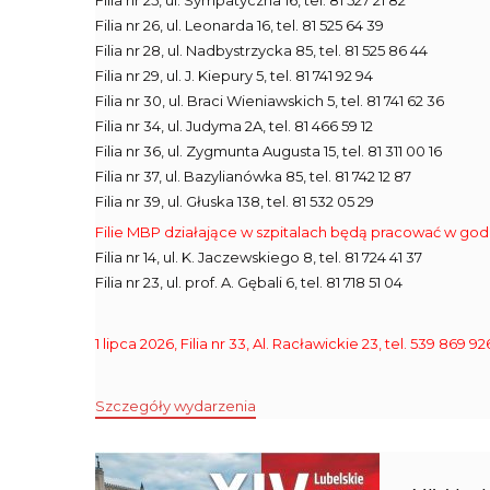
Filia nr 25, ul. Sympatyczna 16, tel. 81 527 21 82
Filia nr 26, ul. Leonarda 16, tel. 81 525 64 39
Filia nr 28, ul. Nadbystrzycka 85, tel. 81 525 86 44
Filia nr 29, ul. J. Kiepury 5, tel. 81 741 92 94
Filia nr 30, ul. Braci Wieniawskich 5, tel. 81 741 62 36
Filia nr 34, ul. Judyma 2A, tel. 81 466 59 12
Filia nr 36, ul. Zygmunta Augusta 15, tel. 81 311 00 16
Filia nr 37, ul. Bazylianówka 85, tel. 81 742 12 87
Filia nr 39, ul. Głuska 138, tel. 81 532 05 29
Filie MBP działające w szpitalach będą pracować w god
Filia nr 14, ul. K. Jaczewskiego 8, tel. 81 724 41 37
Filia nr 23, ul. prof. A. Gębali 6, tel. 81 718 51 04
1 lipca 2026, Filia nr 33, Al. Racławickie 23, tel. 539 86
Szczegóły wydarzenia