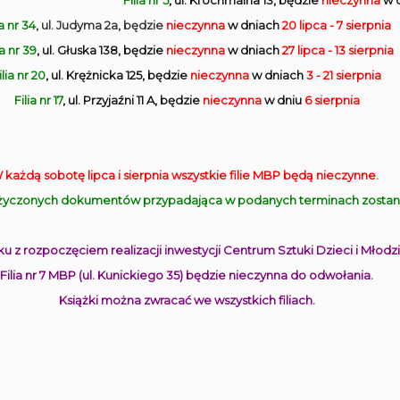
Filia nr 5
, ul. Krochmalna 13, będzie
nieczynna
w 
ia nr 34
, ul. Judyma 2a, będzie
nieczynna
w dniach
20 lipca - 7 sierpnia
ia nr 39
, ul. Głuska 138, będzie
nieczynna
w dniach
27 lipca - 13 sierpnia
ilia nr 20
, ul. Krężnicka 125, będzie
nieczynna
w dniach
3 - 21 sierpnia
Filia nr 17
, ul. Przyjaźni 11 A, będzie
nieczynna
w dniu
6 sierpnia
 każdą sobotę lipca i sierpnia wszystkie filie MBP będą nieczynne.
yczonych dokumentów przypadająca w podanych terminach zostanie
u z rozpoczęciem realizacji inwestycji Centrum Sztuki Dzieci i Młodzi
Filia nr 7 MBP (ul. Kunickiego 35) będzie nieczynna do odwołania.
Książki można zwracać we wszystkich filiach.