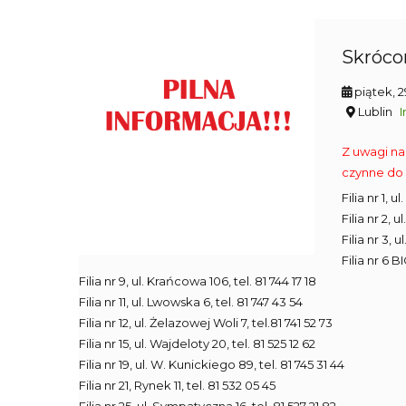
Skrócon
piątek, 
Lublin
I
Z uwagi na
czynne do 
Filia nr 1, 
Filia nr 2, 
Filia nr 3, 
Filia nr 6 B
Filia nr 9, ul. Krańcowa 106, tel. 81 744 17 18
Filia nr 11, ul. Lwowska 6, tel. 81 747 43 54
Filia nr 12, ul. Żelazowej Woli 7, tel.81 741 52 73
Filia nr 15, ul. Wajdeloty 20, tel. 81 525 12 62
Filia nr 19, ul. W. Kunickiego 89, tel. 81 745 31 44
Filia nr 21, Rynek 11, tel. 81 532 05 45