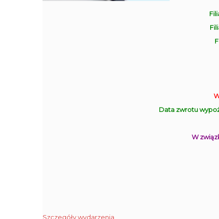
Fil
Fil
F
W
Data zwrotu wypoż
W związk
Szczegóły wydarzenia