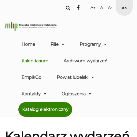
facebook
Set
Set
Set
High
Larger
Default
Smaller
Contr
Font
Font
Font
Yellow
Black
mode
Home
Filie
Programy
Kalendarium
Archiwum wydarzeń
EmpikGo
Powiat lubelski
Kontakty
Ogłoszenia
Katalog elektroniczny
Kalendarz
wydarzeń