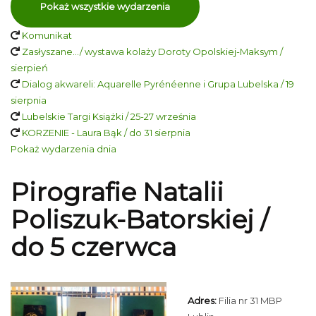
Pokaż wszystkie wydarzenia
Komunikat
Zasłyszane…/ wystawa kolaży Doroty Opolskiej-Maksym /
sierpień
Dialog akwareli: Aquarelle Pyrénéenne i Grupa Lubelska / 19
sierpnia
Lubelskie Targi Książki / 25-27 września
KORZENIE - Laura Bąk / do 31 sierpnia
Pokaż wydarzenia dnia
Pirografie Natalii
Poliszuk-Batorskiej /
do 5 czerwca
Adres:
Filia nr 31 MBP