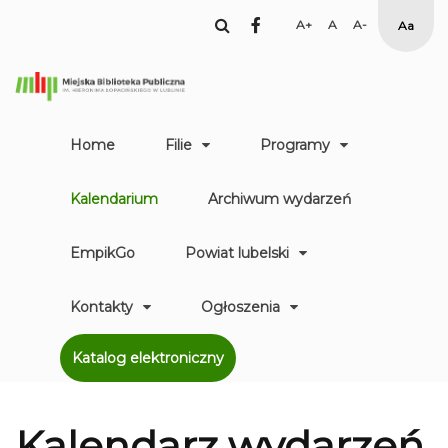
facebook
Set
Set
Set
High
Larger
Default
Smaller
Contr
Font
Font
Font
Yellow
Black
mode
Home
Filie
Programy
Kalendarium
Archiwum wydarzeń
EmpikGo
Powiat lubelski
Kontakty
Ogłoszenia
Katalog elektroniczny
Kalendarz
wydarzeń