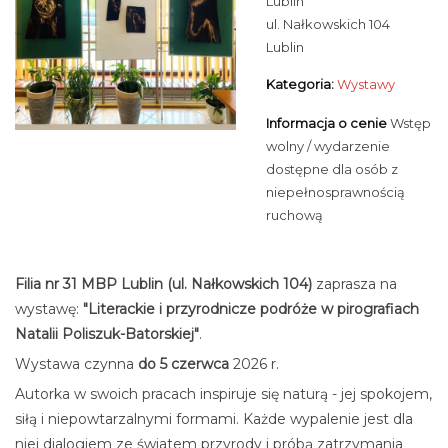
Lublin
ul. Nałkowskich 104
Lublin
Kategoria:
Wystawy
Informacja o cenie
Wstęp
wolny / wydarzenie
dostępne dla osób z
niepełnosprawnością
ruchową
Filia nr 31 MBP Lublin (ul. Nałkowskich 104)
zaprasza na
wystawę:
"Literackie i przyrodnicze podróże w pirografiach
Natalii Poliszuk-Batorskiej"
.
Wystawa czynna
do 5 czerwca
2026 r.
Autorka w swoich pracach inspiruje się naturą - jej spokojem,
siłą i niepowtarzalnymi formami. Każde wypalenie jest dla
niej dialogiem ze światem przyrody i próbą zatrzymania