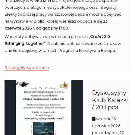
młodzieży w wieku 12-14 lat. Projekt jest okazją do spotkań
twórczych, dialogu międzypokoleniowego oraz integracji.
Efekty twórczej pracy warsztatowej będzie można obejrzeć
na wystawie w Biblio, której wernisaż odbędzie się
23
czerwca 2026 r. od godziny 17.00
.
Warsztaty odbywają się w ramach projektu
„CreArt 3.0
#stringing_together”
. Działanie dofinansowane ze środków
Unii Europejskiej, w ramach Programu Kreatywna Europa.
Szczegóły wydarzenia
Dyskusyjny
Klub Książki
/ 20 lipca
wtorek, 16
czerwiec 2026
-
poniedziałek, 20