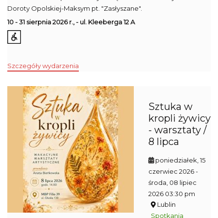
Doroty Opolskiej-Maksym pt. "Zasłyszane".
10 - 31 sierpnia 2026 r., - ul. Kleeberga 12 A
Szczegóły wydarzenia
Sztuka w
kropli żywicy
- warsztaty /
8 lipca
poniedziałek, 15
czerwiec 2026
-
środa, 08 lipiec
2026 03:30 pm
Lublin
Spotkania