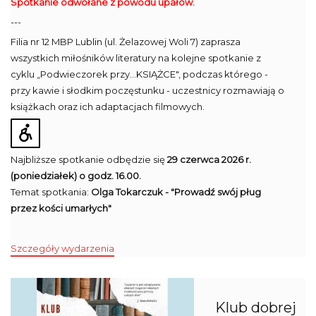
Spotkanie odwołane z powodu upałów.
---
Filia nr 12 MBP Lublin (ul. Żelazowej Woli 7) zaprasza
wszystkich miłośników literatury na kolejne spotkanie z
cyklu „Podwieczorek przy...KSIĄŻCE", podczas którego -
przy kawie i słodkim poczęstunku - uczestnicy rozmawiają o
książkach oraz ich adaptacjach filmowych.
Najbliższe spotkanie odbędzie się
29 czerwca 2026 r.
(poniedziałek) o godz. 16.00.
Temat spotkania:
Olga Tokarczuk - "Prowadź swój pług
przez kości umarłych"
Szczegóły wydarzenia
Klub dobrej