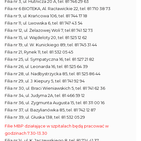
Filia nr 3, ul. Hutnicza 20 A, tel. 81 746 29 63
Filia nr 6 BIOTEKA, Al. Racławickie 22, tel. 81 710 38 73
Filia nr 9, ul. Krańcowa 106, tel. 81 744 17 18
Filia nr 11, ul. Lwowska 6, tel. 81 747 43 54
Filia nr 12, ul. Żelazowej Woli 7, tel.81 741 52 73
Filia nr 15, ul. Wajdeloty 20, tel. 81 525 12 62
Filia nr 19, ul. W. Kunickiego 89, tel. 81 745 31 44
Filia nr 21, Rynek 11, tel. 81 532 05 45
Filia nr 25, ul. Sympatyczna 16, tel. 81 527 21 82
Filia nr 26, ul. Leonarda 16, tel. 81 525 64 39
Filia nr 28, ul. Nadbystrzycka 85, tel. 81 525 86 44
Filia nr 29, ul. J. Kiepury 5, tel. 81 741 92 94
Filia nr 30, ul. Braci Wieniawskich 5, tel. 81 741 62 36
Filia nr 34, ul. Judyma 2A, tel. 81 466 59 12
Filia nr 36, ul. Zygmunta Augusta 15, tel. 81 311 00 16
Filia nr 37, ul. Bazylianówka 85, tel. 81 742 12 87
Filia nr 39, ul. Głuska 138, tel. 81 532 05 29
Filie MBP działające w szpitalach będą pracować w
godzinach 7.30-13.30
Filia nr 14, ul. K. Jaczewskiego 8, tel. 81 724 41 37