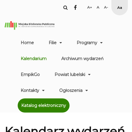
facebook
Set
Set
Set
High
Larger
Default
Smaller
Contr
Font
Font
Font
Yellow
Black
mode
Home
Filie
Programy
Kalendarium
Archiwum wydarzeń
EmpikGo
Powiat lubelski
Kontakty
Ogłoszenia
Katalog elektroniczny
Kalendarz
wydarzeń