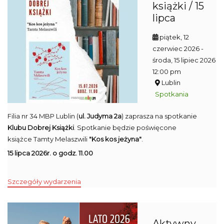
książki / 15
lipca
piątek, 12
czerwiec 2026
-
środa, 15 lipiec 2026
12:00 pm
Lublin
Spotkania
Filia nr 34 MBP Lublin (
ul. Judyma 2a
) zaprasza na spotkanie
Klubu Dobrej Książki
. Spotkanie będzie poświęcone
książce Tamty Melaszwili
"Kos kos jeżyna"
.
15 lipca 2026r. o godz. 11.00
Szczegóły wydarzenia
Aktywny