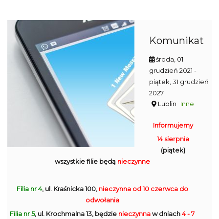
Komunikat
środa, 01
grudzień 2021
-
piątek, 31 grudzień
2027
Lublin
Inne
Informujemy
14 sierpnia
(piątek)
wszystkie filie będą
nieczynne
Filia nr 4
, ul. Kraśnicka 100,
nieczynna
od 10 czerwca do
odwołania
Filia nr 5
, ul. Krochmalna 13, będzie
nieczynna
w dniach
4 - 7