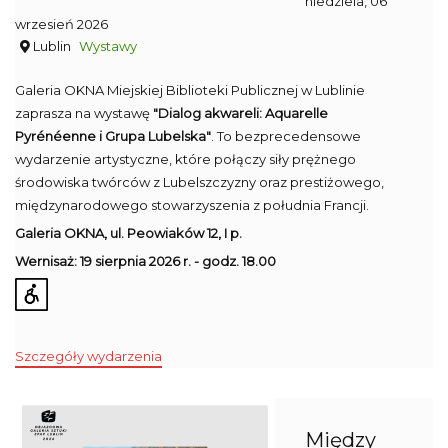
niedziela, 06
wrzesień 2026
Lublin
Wystawy
Galeria OKNA Miejskiej Biblioteki Publicznej w Lublinie
zaprasza na wystawę
"Dialog akwareli: Aquarelle
Pyrénéenne i Grupa Lubelska"
. To bezprecedensowe
wydarzenie artystyczne, które połączy siły prężnego
środowiska twórców z Lubelszczyzny oraz prestiżowego,
międzynarodowego stowarzyszenia z południa Francji.
Galeria OKNA,
ul. Peowiaków 12, I p.
Wernisaż: 19 sierpnia 2026 r. - g
odz. 18.00
Szczegóły wydarzenia
Między