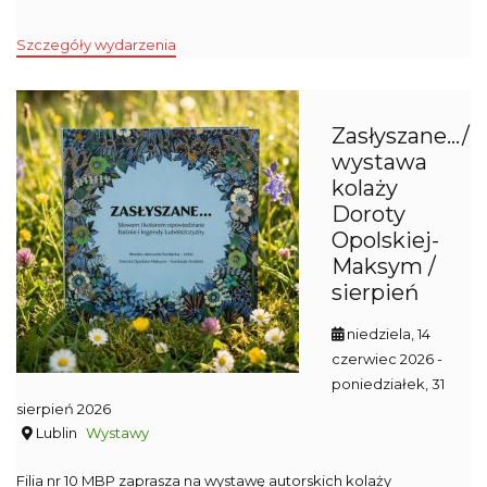
Szczegóły wydarzenia
Zasłyszane…/
wystawa
kolaży
Doroty
Opolskiej-
Maksym /
sierpień
niedziela, 14
czerwiec 2026
-
poniedziałek, 31
sierpień 2026
Lublin
Wystawy
Filia nr 10 MBP zaprasza na wystawę autorskich kolaży