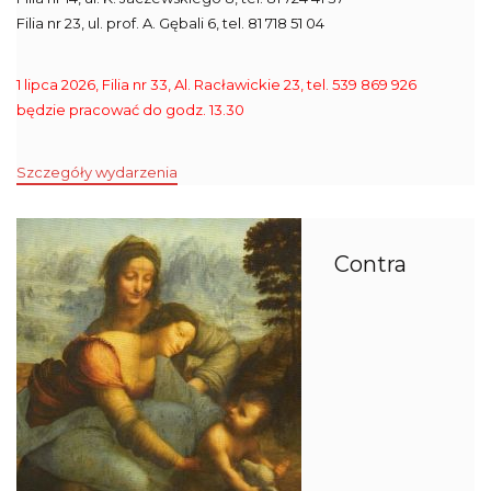
Filia nr 23, ul. prof. A. Gębali 6, tel. 81 718 51 04
1 lipca 2026, Filia nr 33, Al. Racławickie 23, tel. 539 869 926
będzie pracować do godz. 13.30
Szczegóły wydarzenia
Contra