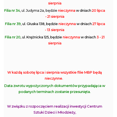
sierpnia
Filia nr 34
, ul. Judyma 2a, będzie
nieczynna
w dniach
20 lipca
- 21 sierpnia
Filia nr 39
, ul. Głuska 138, będzie
nieczynna
w dniach
27 lipca
- 13 sierpnia
Filia nr 20
, ul. Krężnicka 125, będzie
nieczynna
w dniach
3 - 21
sierpnia
W każdą sobotę lipca i sierpnia wszystkie filie MBP będą
nieczynne.
Data zwrotu wypożyczonych dokumentów przypadająca w
podanych terminach zostanie przesunięta.
W związku z rozpoczęciem realizacji inwestycji Centrum
Sztuki Dzieci i Młodzieży,