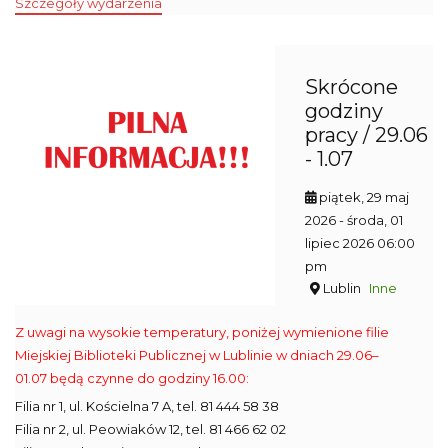
Szczegóły wydarzenia
Skrócone
godziny
pracy / 29.06
- 1.07
piątek, 29 maj
2026
- środa, 01
lipiec 2026 06:00
pm
Lublin
Inne
Z uwagi na wysokie temperatury, poniżej wymienione filie
Miejskiej Biblioteki Publicznej w Lublinie w dniach 29.06–
01.07 będą czynne do godziny 16.00:
Filia nr 1, ul. Kościelna 7 A, tel. 81 444 58 38
Filia nr 2, ul. Peowiaków 12, tel. 81 466 62 02