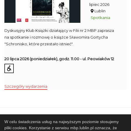
lipiec 2026
Lublin
Spotkania
Dyskusyjny Klub Książki działający w Filii nr 2 MBP zaprasza
na spotkanie i rozmowę o książce Sławomira Gortycha
"Schronisko, które przestało istnieć".
20 lipca 2026
(poniedziałek), godz. 11.00 - ul. Peowiaków 12
Szczegóły wydarzenia
Mapa strony
SBP
Sponsorzy
W celu świadczenia usług na najwyższym poziomie stosujemy
pliki cookies. Korzystanie z serwisu mbp.lublin.pl oznacza, że
Współpracujemy