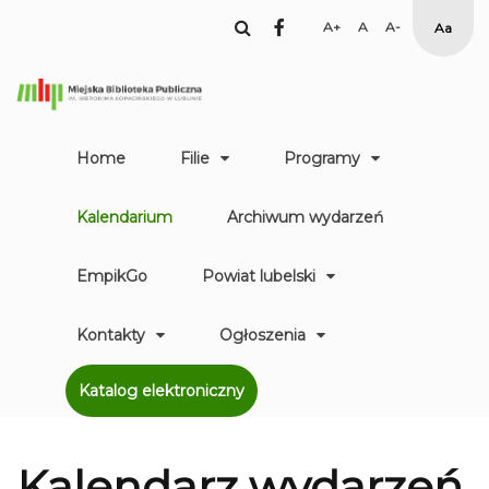
facebook
Set
Set
Set
High
Larger
Default
Smaller
Contr
Font
Font
Font
Yellow
Black
mode
Home
Filie
Programy
Kalendarium
Archiwum wydarzeń
EmpikGo
Powiat lubelski
Kontakty
Ogłoszenia
Katalog elektroniczny
Kalendarz
wydarzeń