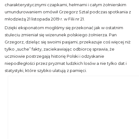
charakterystycznymi czapkami, hełmami i całym żołnierskim
umundurowaniem omówił Grzegorz Sztal podczas spotkania z
młodzieżą 21 listopada 2019 r. w Filii nr 21.
Dzięki eksponatom mogliśmy się przekonać jak w ostatnim
stuleciu zmieniał się wizerunek polskiego żołnierza. Pan
Grzegorz, dzieląc się swoimi pasjami, przekazuje coś więcej niż
tylko „suche” fakty, zaciekawiając odbiorcę sprawia, że
uczniowie postrzegają historię Polski i odzyskanie
niepodległości przez pryzmat ludzkich losów a nie tylko dat i
statystyki, które szybko ulatują z pamięci.