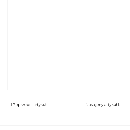
Na stole leżą wojskowe czapki, hełmy i insygnia
Poprzedni artykuł
Następny artykuł