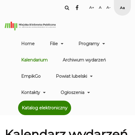
facebook
Set
Set
Set
High
Larger
Default
Smaller
Contr
Font
Font
Font
Yellow
Black
mode
Home
Filie
Programy
Kalendarium
Archiwum wydarzeń
EmpikGo
Powiat lubelski
Kontakty
Ogłoszenia
Katalog elektroniczny
Kalendarz
wydarzeń