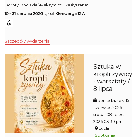
Doroty Opolskiej-Maksym pt. "Zasłyszane".
10 - 31 sierpnia 2026 r., - ul. Kleeberga 12 A
Szczegóły wydarzenia
Sztuka w
kropli żywicy
- warsztaty /
8 lipca
poniedziałek, 15
czerwiec 2026
-
środa, 08 lipiec
2026 03:30 pm
Lublin
Spotkania