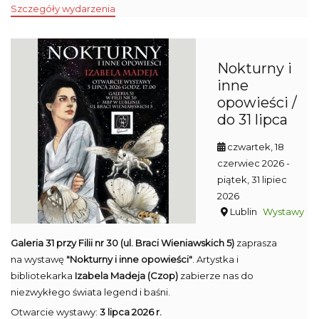
Szczegóły wydarzenia
Nokturny i
inne
opowieści /
do 31 lipca
czwartek, 18
czerwiec 2026
-
piątek, 31 lipiec
2026
Lublin
Wystawy
Galeria 31 przy Filii nr 30 (ul. Braci Wieniawskich 5)
zaprasza
na wystawę
"Nokturny i inne opowieści"
. Artystka i
bibliotekarka
Izabela Madeja (Czop)
zabierze nas do
niezwykłego świata legend i baśni.
Otwarcie wystawy:
3 lipca 2026 r.