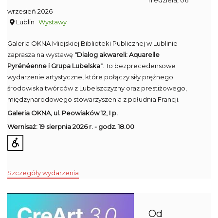
niedziela, 06
wrzesień 2026
Lublin
Wystawy
Galeria OKNA Miejskiej Biblioteki Publicznej w Lublinie
zaprasza na wystawę
"Dialog akwareli: Aquarelle
Pyrénéenne i Grupa Lubelska"
. To bezprecedensowe
wydarzenie artystyczne, które połączy siły prężnego
środowiska twórców z Lubelszczyzny oraz prestiżowego,
międzynarodowego stowarzyszenia z południa Francji.
Galeria OKNA,
ul. Peowiaków 12, I p.
Wernisaż: 19 sierpnia 2026 r. - g
odz. 18.00
Szczegóły wydarzenia
Od