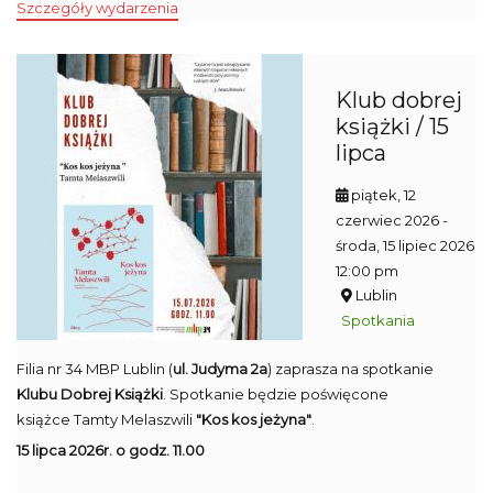
Szczegóły wydarzenia
Klub dobrej
książki / 15
lipca
piątek, 12
czerwiec 2026
-
środa, 15 lipiec 2026
12:00 pm
Lublin
Spotkania
Filia nr 34 MBP Lublin (
ul. Judyma 2a
) zaprasza na spotkanie
Klubu Dobrej Książki
. Spotkanie będzie poświęcone
książce Tamty Melaszwili
"Kos kos jeżyna"
.
15 lipca 2026r. o godz. 11.00