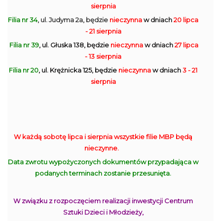
sierpnia
Filia nr 34
, ul. Judyma 2a, będzie
nieczynna
w dniach
20 lipca
- 21 sierpnia
Filia nr 39
, ul. Głuska 138, będzie
nieczynna
w dniach
27 lipca
- 13 sierpnia
Filia nr 20
, ul. Krężnicka 125, będzie
nieczynna
w dniach
3 - 21
sierpnia
W każdą sobotę lipca i sierpnia wszystkie filie MBP będą
nieczynne.
Data zwrotu wypożyczonych dokumentów przypadająca w
podanych terminach zostanie przesunięta.
W związku z rozpoczęciem realizacji inwestycji Centrum
Sztuki Dzieci i Młodzieży,