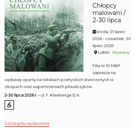
Chłopcy
malowani /
2-30 lipca
środa, 01 lipiec
2026
- czwartek, 30
lipiec 2026
Lublin
Wystawy
Filia nr 10 MBP
zaprasza na
wystawę opartą na tekstach poetyckich stworzonych w
okopach oraz wspomnieniach piłsudczyków.
2-30 lipca 2026 r. -
ul. F. Kleeberga 12 A
Szczegóły wydarzenia