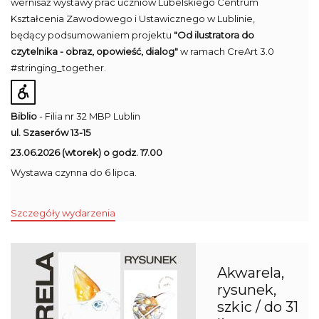
wernisaż wystawy prac uczniów Lubelskiego Centrum
Kształcenia Zawodowego i Ustawicznego w Lublinie,
będący podsumowaniem projektu
"Od ilustratora do
czytelnika - obraz, opowieść, dialog"
w ramach CreArt 3.0
#stringing_together.
Biblio
- Filia nr 32 MBP Lublin
ul. Szaserów 13-15
23.06.2026 (wtorek) o godz. 17.00
Wystawa czynna do 6 lipca.
Szczegóły wydarzenia
Akwarela,
rysunek,
szkic / do 31