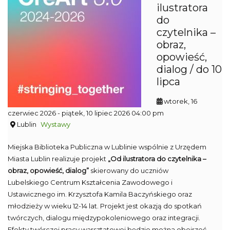
ilustratora
do
czytelnika –
obraz,
opowieść,
dialog / do 10
lipca
wtorek, 16
czerwiec 2026
- piątek, 10 lipiec 2026 04:00 pm
Lublin
Wystawy
Miejska Biblioteka Publiczna w Lublinie wspólnie z Urzędem
Miasta Lublin realizuje projekt
„Od ilustratora do czytelnika –
obraz, opowieść, dialog”
skierowany do uczniów
Lubelskiego Centrum Kształcenia Zawodowego i
Ustawicznego im. Krzysztofa Kamila Baczyńskiego oraz
młodzieży w wieku 12-14 lat. Projekt jest okazją do spotkań
twórczych, dialogu międzypokoleniowego oraz integracji.
Efekty twórczej pracy warsztatowej będzie można obejrzeć