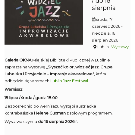
/ do 16
sierpnia
środa, 17
czerwiec 2026
-
niedziela, 16
sierpień 2026
Lublin
Wystawy
Galeria OKNA
Miejskiej Biblioteki Publicznej w Lublinie
zaprasza na wystawę
„Słyszeć kolor, widzieć jazz. Grupa
Lubelska i Przyjaciele – impresje akwarelowe"
, która
odbędzie się w ramach
Lublin Jazz Festiwal
.
Wernisaż:
15 lipca / środa / godz. 18.00
Bezpośrednio po wernisażu wystąpi austriacka
kontrabasistka
Helene Guxman
z solowym programem.
Wystawa czynna
do 16 sierpnia 2026 r.