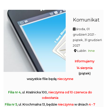
Komunikat
środa, 01
grudzień 2021
-
piątek, 31 grudzień
2027
Lublin
Inne
Informujemy
14 sierpnia
(piątek)
wszystkie filie będą
nieczynne
Filia nr 4
, ul. Kraśnicka 100,
nieczynna
od 10 czerwca do
odwołania
Filia nr 5
, ul. Krochmalna 13, będzie
nieczynna
w dniach
4 - 7