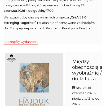
na wystawie w Biblio, której wernisaż odbędzie się
23
czerwca 2026 r. od godziny 17.00
.
Warsztaty odbywają się w ramach projektu
„CreArt 3.0
#stringing_together”
. Działanie dofinansowane ze środków
Unii Europejskiej, w ramach Programu Kreatywna Europa.
Szczegóły wydarzenia
Między
obecnością a
wyobraźnią /
do 12 lipca
wtorek, 16
czerwiec 2026
-
niedziela, 12 lipiec
2026