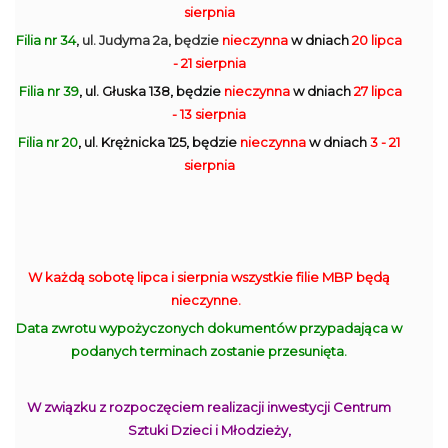
sierpnia
Filia nr 34
, ul. Judyma 2a, będzie
nieczynna
w dniach
20 lipca
- 21 sierpnia
Filia nr 39
, ul. Głuska 138, będzie
nieczynna
w dniach
27 lipca
- 13 sierpnia
Filia nr 20
, ul. Krężnicka 125, będzie
nieczynna
w dniach
3 - 21
sierpnia
W każdą sobotę lipca i sierpnia wszystkie filie MBP będą
nieczynne.
Data zwrotu wypożyczonych dokumentów przypadająca w
podanych terminach zostanie przesunięta.
W związku z rozpoczęciem realizacji inwestycji Centrum
Sztuki Dzieci i Młodzieży,