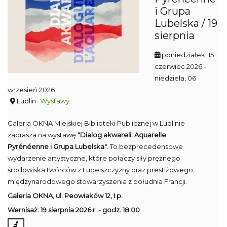
i Grupa
Lubelska / 19
sierpnia
poniedziałek, 15
czerwiec 2026
-
niedziela, 06
wrzesień 2026
Lublin
Wystawy
Galeria OKNA Miejskiej Biblioteki Publicznej w Lublinie
zaprasza na wystawę
"Dialog akwareli: Aquarelle
Pyrénéenne i Grupa Lubelska"
. To bezprecedensowe
wydarzenie artystyczne, które połączy siły prężnego
środowiska twórców z Lubelszczyzny oraz prestiżowego,
międzynarodowego stowarzyszenia z południa Francji.
Galeria OKNA,
ul. Peowiaków 12, I p.
Wernisaż: 19 sierpnia 2026 r. - g
odz. 18.00