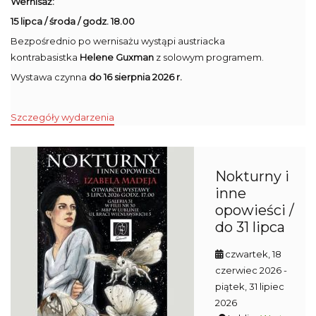
Wernisaż:
15 lipca / środa / godz. 18.00
Bezpośrednio po wernisażu wystąpi austriacka
kontrabasistka
Helene Guxman
z solowym programem.
Wystawa czynna
do 16 sierpnia 2026 r.
Szczegóły wydarzenia
Nokturny i
inne
opowieści /
do 31 lipca
czwartek, 18
czerwiec 2026
-
piątek, 31 lipiec
2026