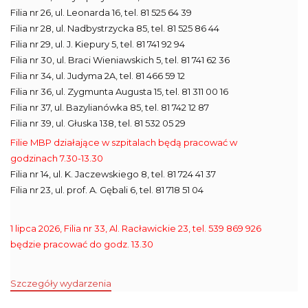
Filia nr 26, ul. Leonarda 16, tel. 81 525 64 39
Filia nr 28, ul. Nadbystrzycka 85, tel. 81 525 86 44
Filia nr 29, ul. J. Kiepury 5, tel. 81 741 92 94
Filia nr 30, ul. Braci Wieniawskich 5, tel. 81 741 62 36
Filia nr 34, ul. Judyma 2A, tel. 81 466 59 12
Filia nr 36, ul. Zygmunta Augusta 15, tel. 81 311 00 16
Filia nr 37, ul. Bazylianówka 85, tel. 81 742 12 87
Filia nr 39, ul. Głuska 138, tel. 81 532 05 29
Filie MBP działające w szpitalach będą pracować w
godzinach 7.30-13.30
Filia nr 14, ul. K. Jaczewskiego 8, tel. 81 724 41 37
Filia nr 23, ul. prof. A. Gębali 6, tel. 81 718 51 04
1 lipca 2026, Filia nr 33, Al. Racławickie 23, tel. 539 869 926
będzie pracować do godz. 13.30
Szczegóły wydarzenia