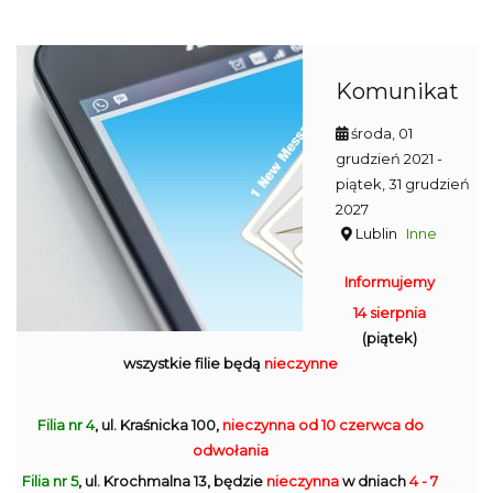
Komunikat
środa, 01
grudzień 2021
-
piątek, 31 grudzień
2027
Lublin
Inne
Informujemy
14 sierpnia
(piątek)
wszystkie filie będą
nieczynne
Filia nr 4
, ul. Kraśnicka 100,
nieczynna
od 10 czerwca do
odwołania
Filia nr 5
, ul. Krochmalna 13, będzie
nieczynna
w dniach
4 - 7