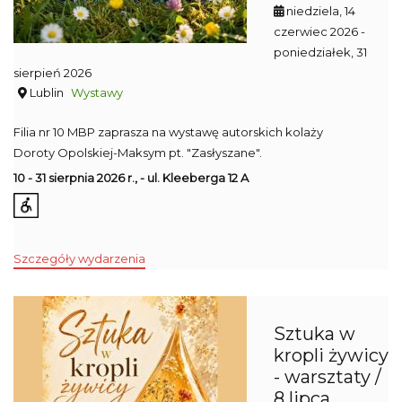
niedziela, 14
czerwiec 2026
-
poniedziałek, 31
sierpień 2026
Lublin
Wystawy
Filia nr 10 MBP zaprasza na wystawę autorskich kolaży
Doroty Opolskiej-Maksym pt. "Zasłyszane".
10 - 31 sierpnia 2026 r., - ul. Kleeberga 12 A
Szczegóły wydarzenia
Sztuka w
kropli żywicy
- warsztaty /
8 lipca