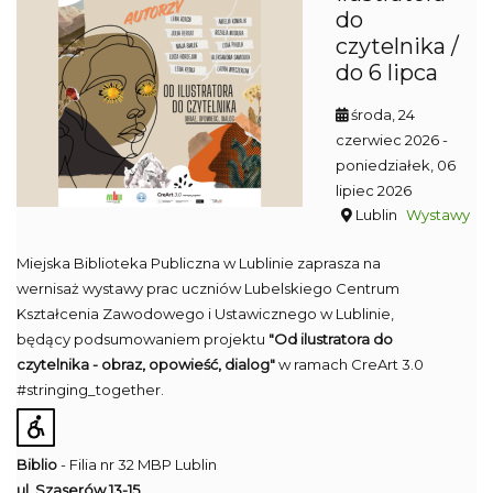
do
czytelnika /
do 6 lipca
środa, 24
czerwiec 2026
-
poniedziałek, 06
lipiec 2026
Lublin
Wystawy
Miejska Biblioteka Publiczna w Lublinie zaprasza na
wernisaż wystawy prac uczniów Lubelskiego Centrum
Kształcenia Zawodowego i Ustawicznego w Lublinie,
będący podsumowaniem projektu
"Od ilustratora do
czytelnika - obraz, opowieść, dialog"
w ramach CreArt 3.0
#stringing_together.
Biblio
- Filia nr 32 MBP Lublin
ul. Szaserów 13-15