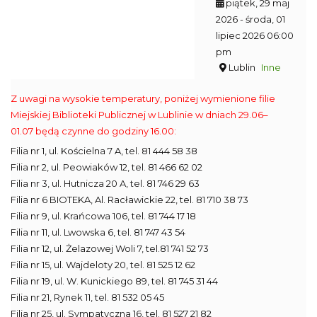
piątek, 29 maj
2026
- środa, 01
lipiec 2026 06:00
pm
Lublin
Inne
Z uwagi na wysokie temperatury, poniżej wymienione filie
Miejskiej Biblioteki Publicznej w Lublinie w dniach 29.06–
01.07 będą czynne do godziny 16.00:
Filia nr 1, ul. Kościelna 7 A, tel. 81 444 58 38
Filia nr 2, ul. Peowiaków 12, tel. 81 466 62 02
Filia nr 3, ul. Hutnicza 20 A, tel. 81 746 29 63
Filia nr 6 BIOTEKA, Al. Racławickie 22, tel. 81 710 38 73
Filia nr 9, ul. Krańcowa 106, tel. 81 744 17 18
Filia nr 11, ul. Lwowska 6, tel. 81 747 43 54
Filia nr 12, ul. Żelazowej Woli 7, tel.81 741 52 73
Filia nr 15, ul. Wajdeloty 20, tel. 81 525 12 62
Filia nr 19, ul. W. Kunickiego 89, tel. 81 745 31 44
Filia nr 21, Rynek 11, tel. 81 532 05 45
Filia nr 25, ul. Sympatyczna 16, tel. 81 527 21 82