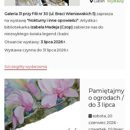
Lublin
Wystawy
Galeria 31 przy Filii nr 30 (ul. Braci Wieniawskich 5)
zaprasza
na wystawę
"Nokturny i inne opowieści"
. Artystka i
bibliotekarka
Izabela Madeja (Czop)
zabierze nas do
niezwykłego świata legend i baśni.
Otwarcie wystawy:
3 lipca 2026 r.
Wystawa czynna do 31 lipca 2026 r.
Szczegóły wydarzenia
Pamiętajmy
o ogrodach /
do 3 lipca
sobota, 20
czerwiec 2026
-
czwartek, 02 lipiec