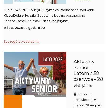
Filia nr 34 MBP Lublin (
ul. Judyma 2a
) zaprasza na spotkanie
Klubu Dobrej Książki
. Spotkanie będzie poświęcone
książce Tamty Melaszwili
"Kos kos jeżyna"
.
15 lipca 2026r. o godz. 11.00
Szczegóły wydarzenia
Aktywny
Senior
Latem / 30
czerwca - 28
sierpnia
sobota, 13
czerwiec 2026
-
piątek, 28 sierpień