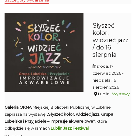
Szczegóły wydarzenia
Słyszeć
kolor,
widzieć jazz
/ do 16
sierpnia
środa, 17
czerwiec 2026
-
niedziela, 16
sierpień 2026
Lublin
Wystawy
Galeria OKNA
Miejskiej Biblioteki Publicznej w Lublinie
zaprasza na wystawę
„Słyszeć kolor, widzieć jazz. Grupa
Lubelska i Przyjaciele – impresje akwarelowe"
, która
odbędzie się w ramach
Lublin Jazz Festiwal
.