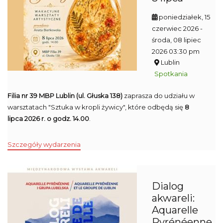
poniedziałek, 15
czerwiec 2026
-
środa, 08 lipiec
2026 03:30 pm
Lublin
Spotkania
Filia nr 39 MBP Lublin (ul. Głuska 138)
zaprasza do udziału w
warsztatach "Sztuka w kropli żywicy", które odbędą się
8
lipca 2026 r. o godz. 14.00
.
Szczegóły wydarzenia
Dialog
akwareli:
Aquarelle
Pyrénéenne