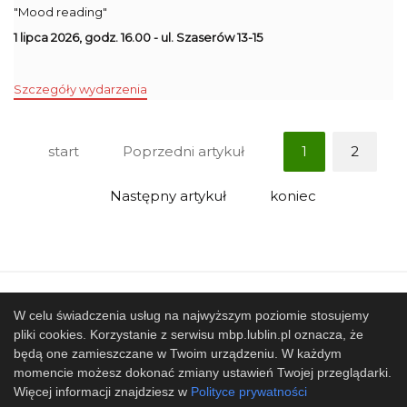
"Mood reading"
1 lipca 2026, godz. 16.00 - ul. Szaserów 13-15
Szczegóły wydarzenia
start
Poprzedni artykuł
1
2
Następny artykuł
koniec
Mapa strony
SBP
Sponsorzy
W celu świadczenia usług na najwyższym poziomie stosujemy
pliki cookies. Korzystanie z serwisu mbp.lublin.pl oznacza, że
Współpracujemy
będą one zamieszczane w Twoim urządzeniu. W każdym
© 2017 Miejska Biblioteka Publiczna im. Hieronima
momencie możesz dokonać zmiany ustawień Twojej przeglądarki.
Łopacińskiego w Lublinie
Więcej informacji znajdziesz w
Polityce prywatności