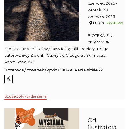
czerwiec 2026
-
wtorek, 30
czerwiec 2026
Lublin
Wystawy
BIOTEKA, Filia
nr 6/27 MBP
zaprasza na wernisaż wystawy fotografii "Popioły" trojga
autorów: Ewy Zielonki-Gawrylak, Grzegorza Surmacza,
Adam Szwałeki.
11 czerwca / czwartek / godz.17.00 - Al. Racławickie 22
Szczegóły wydarzenia
Od
ilustratora