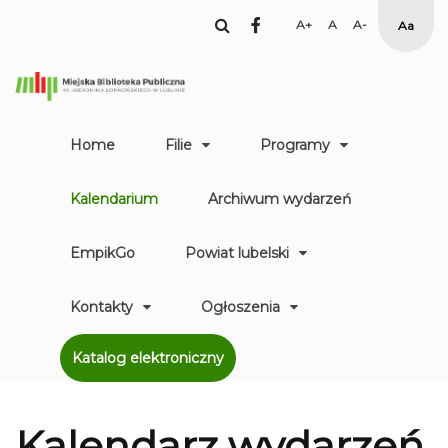
facebook
Set
Set
Set
High
Larger
Default
Smaller
Contr
Font
Font
Font
Yellow
Black
mode
Home
Filie
Programy
Kalendarium
Archiwum wydarzeń
EmpikGo
Powiat lubelski
Kontakty
Ogłoszenia
Katalog elektroniczny
Kalendarz
wydarzeń