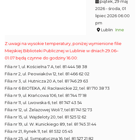
piątek, 29 maj
2026
- środa, 01
lipiec 2026 06:00
pm
Lublin
Inne
Z uwagi na wysokie temperatury, poniżej wymienione filie
Miejskiej Biblioteki Publicznej w Lublinie w dniach 29.06–
01.07 będą czynne do godziny 16.00:
Filia nr 1, ul. Kościelna 7 A, tel. 81 444 58 38
Filia nr 2, ul. Peowiaków 12, tel. 81 466 62 02
Filia nr 3, ul. Hutnicza 20 A, tel. 81 746 29 63
Filia nr 6 BIOTEKA, Al. Racławickie 22, tel. 81 710 38 73
Filia nr 9, ul. Krańcowa 106, tel. 81 744 17 18
Filia nr 11, ul. Lwowska 6, tel. 81 747 43 54
Filia nr 12, ul. Żelazowej Woli 7, tel.81 741 52 73
Filia nr 15, ul. Wajdeloty 20, tel. 81 525 12 62
Filia nr 19, ul. W. Kunickiego 89, tel. 81 745 31 44
Filia nr 21, Rynek 11, tel. 81 532 05 45
Filia nr 25, ul. Sympatyczna 16, tel. 81 527 21 82