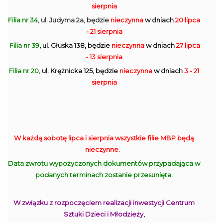
sierpnia
Filia nr 34
, ul. Judyma 2a, będzie
nieczynna
w dniach
20 lipca
- 21 sierpnia
Filia nr 39
, ul. Głuska 138, będzie
nieczynna
w dniach
27 lipca
- 13 sierpnia
Filia nr 20
, ul. Krężnicka 125, będzie
nieczynna
w dniach
3 - 21
sierpnia
W każdą sobotę lipca i sierpnia wszystkie filie MBP będą
nieczynne.
Data zwrotu wypożyczonych dokumentów przypadająca w
podanych terminach zostanie przesunięta.
W związku z rozpoczęciem realizacji inwestycji Centrum
Sztuki Dzieci i Młodzieży,