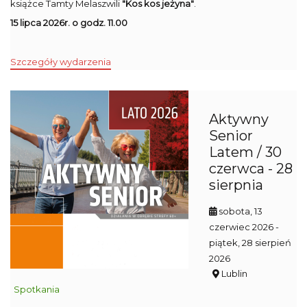
książce Tamty Melaszwili
"Kos kos jeżyna"
.
15 lipca 2026r. o godz. 11.00
Szczegóły wydarzenia
Aktywny
Senior
Latem / 30
czerwca - 28
sierpnia
sobota, 13
czerwiec 2026
-
piątek, 28 sierpień
2026
Lublin
Spotkania