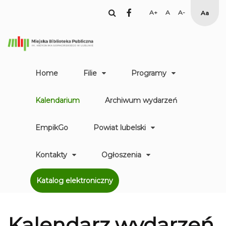
facebook
Set
Set
Set
High
Larger
Default
Smaller
Contr
Font
Font
Font
Yellow
Black
mode
Home
Filie
Programy
Kalendarium
Archiwum wydarzeń
EmpikGo
Powiat lubelski
Kontakty
Ogłoszenia
Katalog elektroniczny
Kalendarz
wydarzeń