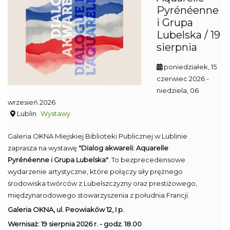
Pyrénéenne
i Grupa
Lubelska / 19
sierpnia
poniedziałek, 15
czerwiec 2026
-
niedziela, 06
wrzesień 2026
Lublin
Wystawy
Galeria OKNA Miejskiej Biblioteki Publicznej w Lublinie
zaprasza na wystawę
"Dialog akwareli: Aquarelle
Pyrénéenne i Grupa Lubelska"
. To bezprecedensowe
wydarzenie artystyczne, które połączy siły prężnego
środowiska twórców z Lubelszczyzny oraz prestiżowego,
międzynarodowego stowarzyszenia z południa Francji.
Galeria OKNA,
ul. Peowiaków 12, I p.
Wernisaż: 19 sierpnia 2026 r. - g
odz. 18.00