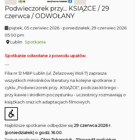
Podwieczorek przy... KSIĄŻCE / 29
czerwca / ODWOŁANY
piątek, 05 czerwiec 2026
- poniedziałek, 29 czerwiec 2026
05:00 pm
Lublin
Spotkania
Spotkanie odwołane z powodu upałów.
---
Filia nr 12 MBP Lublin (ul. Żelazowej Woli 7) zaprasza
wszystkich miłośników literatury na kolejne spotkanie z
cyklu „Podwieczorek przy...KSIĄŻCE", podczas którego -
przy kawie i słodkim poczęstunku - uczestnicy rozmawiają o
książkach oraz ich adaptacjach filmowych.
Najbliższe spotkanie odbędzie się
29 czerwca 2026 r.
(poniedziałek) o godz. 16.00.
Temat spotkania:
Olga Tokarczuk - "Prowadź swój pług