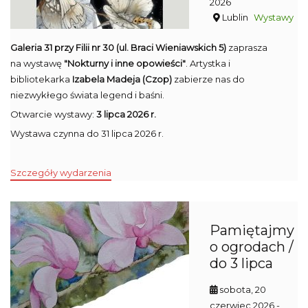
2026
Lublin
Wystawy
Galeria 31 przy Filii nr 30 (ul. Braci Wieniawskich 5)
zaprasza
na wystawę
"Nokturny i inne opowieści"
. Artystka i
bibliotekarka
Izabela Madeja (Czop)
zabierze nas do
niezwykłego świata legend i baśni.
Otwarcie wystawy:
3 lipca 2026 r.
Wystawa czynna do 31 lipca 2026 r.
Szczegóły wydarzenia
Pamiętajmy
o ogrodach /
do 3 lipca
sobota, 20
czerwiec 2026
-