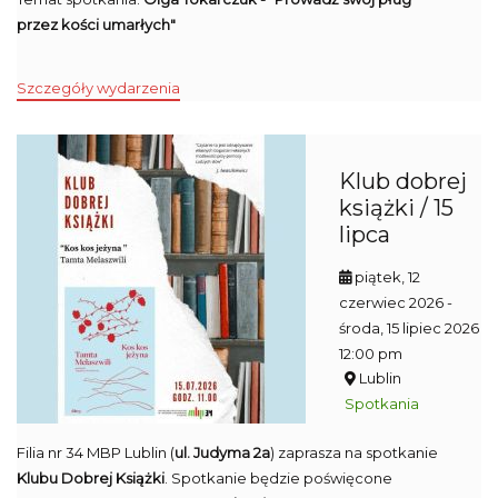
przez kości umarłych"
Szczegóły wydarzenia
Klub dobrej
książki / 15
lipca
piątek, 12
czerwiec 2026
-
środa, 15 lipiec 2026
12:00 pm
Lublin
Spotkania
Filia nr 34 MBP Lublin (
ul. Judyma 2a
) zaprasza na spotkanie
Klubu Dobrej Książki
. Spotkanie będzie poświęcone