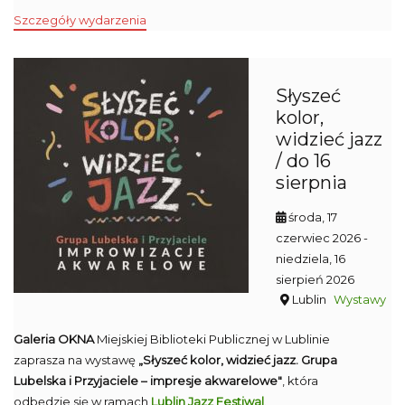
Szczegóły wydarzenia
Słyszeć
kolor,
widzieć jazz
/ do 16
sierpnia
środa, 17
czerwiec 2026
-
niedziela, 16
sierpień 2026
Lublin
Wystawy
Galeria OKNA
Miejskiej Biblioteki Publicznej w Lublinie
zaprasza na wystawę
„Słyszeć kolor, widzieć jazz. Grupa
Lubelska i Przyjaciele – impresje akwarelowe"
, która
odbędzie się w ramach
Lublin Jazz Festiwal
.