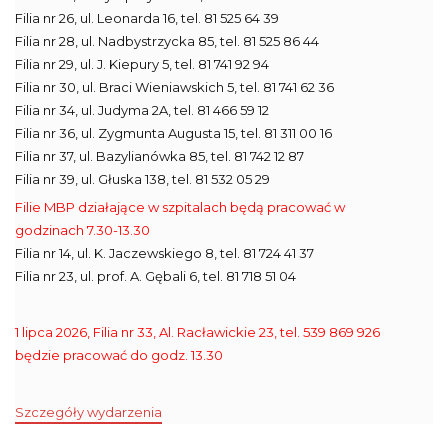
Filia nr 26, ul. Leonarda 16, tel. 81 525 64 39
Filia nr 28, ul. Nadbystrzycka 85, tel. 81 525 86 44
Filia nr 29, ul. J. Kiepury 5, tel. 81 741 92 94
Filia nr 30, ul. Braci Wieniawskich 5, tel. 81 741 62 36
Filia nr 34, ul. Judyma 2A, tel. 81 466 59 12
Filia nr 36, ul. Zygmunta Augusta 15, tel. 81 311 00 16
Filia nr 37, ul. Bazylianówka 85, tel. 81 742 12 87
Filia nr 39, ul. Głuska 138, tel. 81 532 05 29
Filie MBP działające w szpitalach będą pracować w
godzinach 7.30-13.30
Filia nr 14, ul. K. Jaczewskiego 8, tel. 81 724 41 37
Filia nr 23, ul. prof. A. Gębali 6, tel. 81 718 51 04
1 lipca 2026, Filia nr 33, Al. Racławickie 23, tel. 539 869 926
będzie pracować do godz. 13.30
Szczegóły wydarzenia