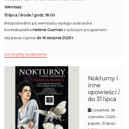
Wernisaż:
15 lipca / środa / godz. 18.00
Bezpośrednio po wernisażu wystąpi austriacka
kontrabasistka
Helene Guxman
z solowym programem.
Wystawa czynna
do 16 sierpnia 2026 r.
Szczegóły wydarzenia
Nokturny i
inne
opowieści /
do 31 lipca
czwartek, 18
czerwiec 2026
-
piątek, 31 lipiec