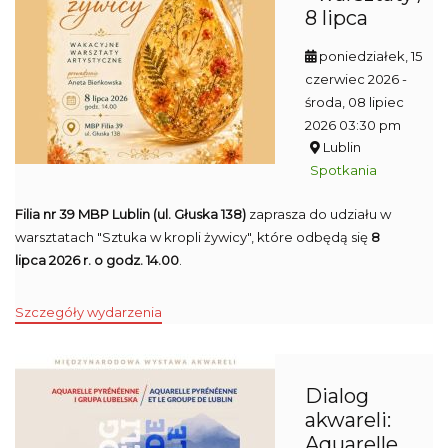
8 lipca
poniedziałek, 15
czerwiec 2026
-
środa, 08 lipiec
2026 03:30 pm
Lublin
Spotkania
Filia nr 39 MBP Lublin (ul. Głuska 138)
zaprasza do udziału w
warsztatach "Sztuka w kropli żywicy", które odbędą się
8
lipca 2026 r. o godz. 14.00
.
Szczegóły wydarzenia
Dialog
akwareli:
Aquarelle