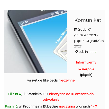
Komunikat
środa, 01
grudzień 2021
-
piątek, 31 grudzień
2027
Lublin
Inne
Informujemy
14 sierpnia
(piątek)
wszystkie filie będą
nieczynne
Filia nr 4
, ul. Kraśnicka 100,
nieczynna
od 10 czerwca do
odwołania
Filia nr 5
, ul. Krochmalna 13, będzie
nieczynna
w dniach
4 - 7