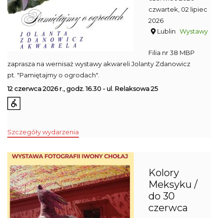
czwartek, 02 lipiec
2026
Lublin
Wystawy
Filia nr 38 MBP
zaprasza na wernisaż wystawy akwareli Jolanty Zdanowicz
pt. "Pamiętajmy o ogrodach".
12 czerwca 2026 r., godz. 16.30 - ul. Relaksowa 25
Szczegóły wydarzenia
Kolory
Meksyku /
do 30
czerwca