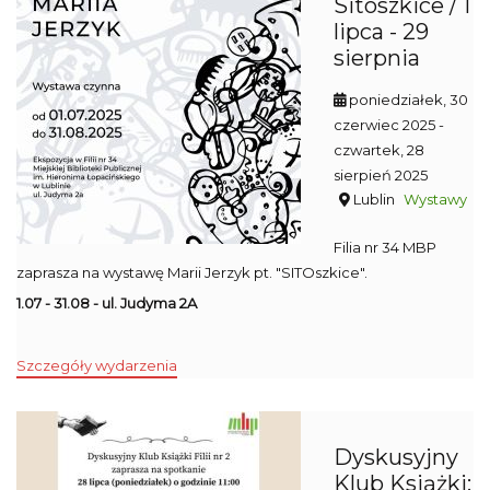
Sitoszkice / 1
lipca - 29
sierpnia
poniedziałek, 30
czerwiec 2025
-
czwartek, 28
sierpień 2025
Lublin
Wystawy
Filia nr 34 MBP
zaprasza na wystawę Marii Jerzyk pt. "SITOszkice".
1.07 - 31.08 - ul. Judyma 2A
Szczegóły wydarzenia
Dyskusyjny
Klub Książki: