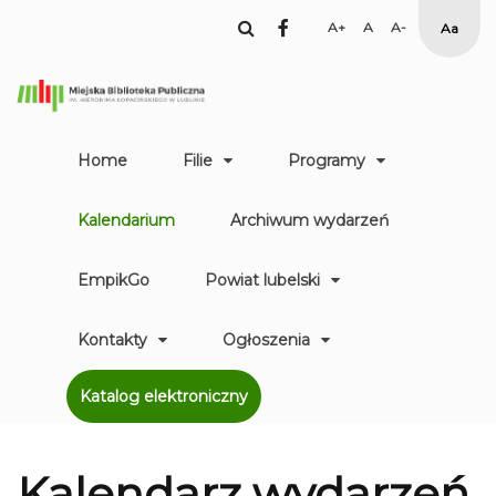
facebook
Set
Set
Set
High
Larger
Default
Smaller
Contr
Font
Font
Font
Yellow
Black
mode
Home
Filie
Programy
Kalendarium
Archiwum wydarzeń
EmpikGo
Powiat lubelski
Kontakty
Ogłoszenia
Katalog elektroniczny
Kalendarz
wydarzeń