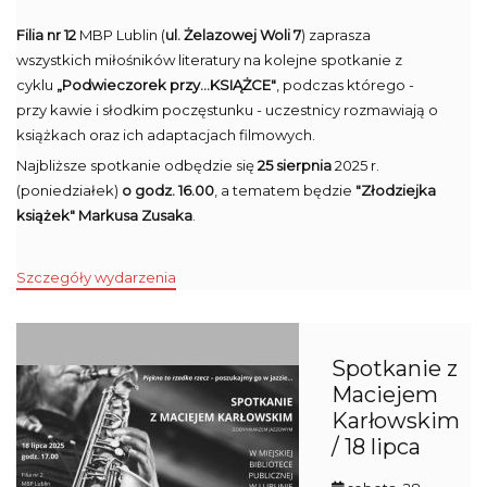
Filia nr 12
MBP Lublin (
ul. Żelazowej Woli 7
) zaprasza
wszystkich miłośników literatury na kolejne spotkanie z
cyklu
„Podwieczorek przy...KSIĄŻCE"
, podczas którego -
przy kawie i słodkim poczęstunku - uczestnicy rozmawiają o
książkach oraz ich adaptacjach filmowych.
Najbliższe spotkanie odbędzie się
25 sierpnia
2025 r.
(poniedziałek)
o godz. 16.00
, a tematem będzie
"Złodziejka
książek" Markusa Zusaka
.
Szczegóły wydarzenia
Spotkanie z
Maciejem
Karłowskim
/ 18 lipca