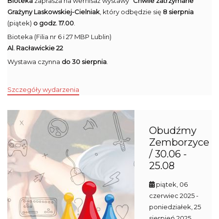
Bioteka
zaprasza na wernisaż wystawy
"Chwile zatrzymane"
Grażyny Laskowskiej-Cielniak
, który odbędzie się
8 sierpnia
(piątek)
o godz. 17.00
.
Bioteka (Filia nr 6 i 27 MBP Lublin)
Al. Racławickie 22
Wystawa czynna
do 30 sierpnia
.
Szczegóły wydarzenia
Obudźmy
Zemborzyce
/ 30.06 -
25.08
piątek, 06
czerwiec 2025
-
poniedziałek, 25
sierpień 2025