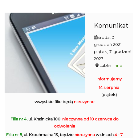
Komunikat
środa, 01
grudzień 2021
-
piątek, 31 grudzień
2027
Lublin
Inne
Informujemy
14 sierpnia
(piątek)
wszystkie filie będą
nieczynne
Filia nr 4
, ul. Kraśnicka 100,
nieczynna
od 10 czerwca do
odwołania
Filia nr 5
, ul. Krochmalna 13, będzie
nieczynna
w dniach
4 - 7