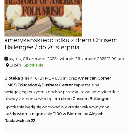
amerykańskiego folku z drem Chrisem
Ballengee / do 26 sierpnia
piątek, 06 czerwiec 2025
- wtorek, 26 sierpień 2025 12:00 pm
Lublin
Spotkania
Bioteka
(Filia nr 6 i 27 MBP Lublin) oraz
American Corner
UMCS Education & Business Center
zapraszają na
wciągającą muzyczną podróż przez kultowe amerykańskie
utwory z etnomuzykologiem
drem Chrisem Ballengee
.
Spotkania będą się odbywać w okresie wakacyjnym
w
każdy wtorek o godzinie 11:00 w Biotece na Alejach
Racławickich 22
.