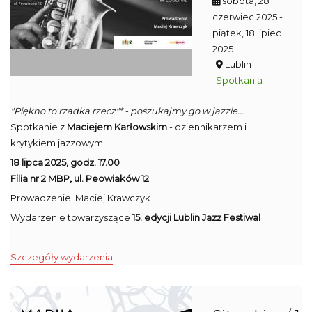
sobota, 28
czerwiec 2025
-
piątek, 18 lipiec
2025
Lublin
Spotkania
"Piękno to rzadka rzecz"* - poszukajmy go w jazzie...
Spotkanie z
Maciejem Karłowskim
- dziennikarzem i
krytykiem jazzowym
18 lipca 2025, godz. 17.00
Filia nr 2 MBP, ul. Peowiaków 12
Prowadzenie: Maciej Krawczyk
Wydarzenie towarzyszące
15. edycji Lublin Jazz Festiwal
Szczegóły wydarzenia