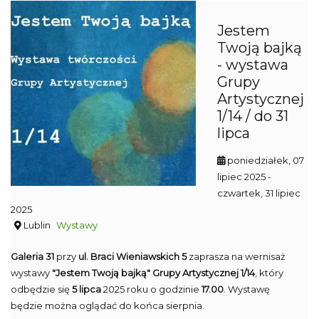
Jestem
Twoją bajką
- wystawa
Grupy
Artystycznej
1/14 / do 31
lipca
poniedziałek, 07
lipiec 2025
-
czwartek, 31 lipiec
2025
Lublin
Wystawy
Galeria 31
przy
ul. Braci Wieniawskich 5
zaprasza na wernisaż
wystawy
"Jestem Twoją bajką" Grupy Artystycznej 1/14
, który
odbędzie się
5 lipca
2025 roku o godzinie
17.00
. Wystawę
będzie można oglądać do końca sierpnia.