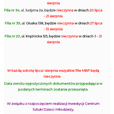
sierpnia
Filia nr 34
, ul. Judyma 2a, będzie
nieczynna
w dniach
20 lipca
- 21 sierpnia
Filia nr 39
, ul. Głuska 138, będzie
nieczynna
w dniach
27 lipca
- 13 sierpnia
Filia nr 20
, ul. Krężnicka 125, będzie
nieczynna
w dniach
3 - 21
sierpnia
W każdą sobotę lipca i sierpnia wszystkie filie MBP będą
nieczynne.
Data zwrotu wypożyczonych dokumentów przypadająca w
podanych terminach zostanie przesunięta.
W związku z rozpoczęciem realizacji inwestycji Centrum
Sztuki Dzieci i Młodzieży,