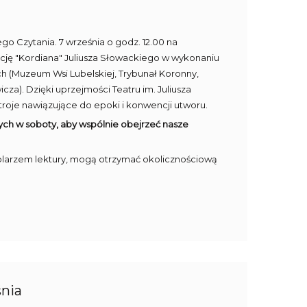
go Czytania. 7 września o godz. 12.00 na
cję "Kordiana" Juliusza Słowackiego w wykonaniu
h (Muzeum Wsi Lubelskiej, Trybunał Koronny,
cza). Dzięki uprzejmości Teatru im. Juliusza
troje nawiązujące do epoki i konwencji utworu.
cych w soboty, aby wspólnie obejrzeć nasze
arzem lektury, mogą otrzymać okolicznościową
śnia