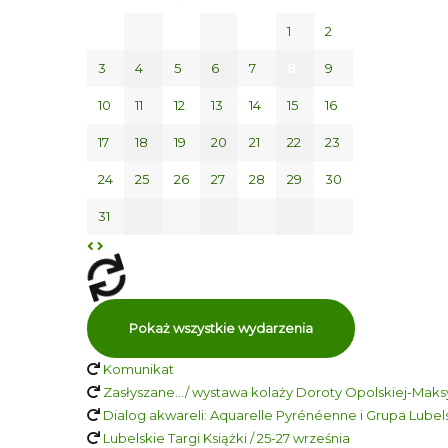
1
2
3
4
5
6
7
8
9
10
11
12
13
14
15
16
17
18
19
20
21
22
23
24
25
26
27
28
29
30
31
Pokaż wszystkie wydarzenia
Komunikat
Zasłyszane…/ wystawa kolaży Doroty Opolskiej-Maksy
Dialog akwareli: Aquarelle Pyrénéenne i Grupa Lubelsk
Lubelskie Targi Książki / 25-27 września