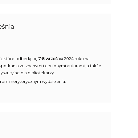
eśnia
n
, które odbędą się
7-8 września
2024 roku na
spotkania ze znanymi i cenionymi autorami, a także
dyskusyjne dla bibliotekarzy.
tnerem merytorycznym wydarzenia.