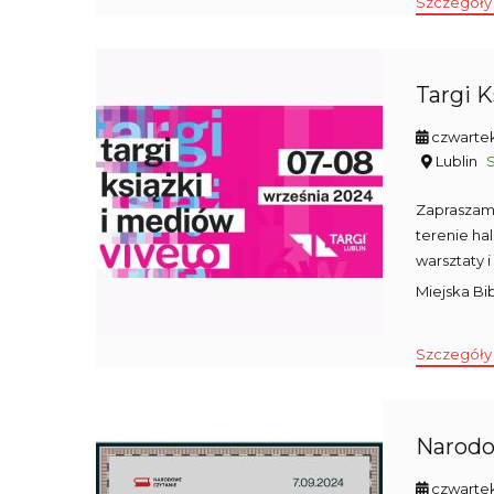
Szczegóły
Targi K
czwartek
Lublin
Zapraszamy
terenie ha
warsztaty i
Miejska Bi
Szczegóły
Narodo
czwartek