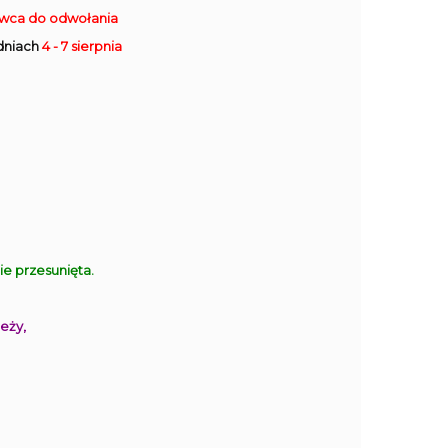
rwca do odwołania
dniach
4 - 7 sierpnia
 przesunięta.
eży,