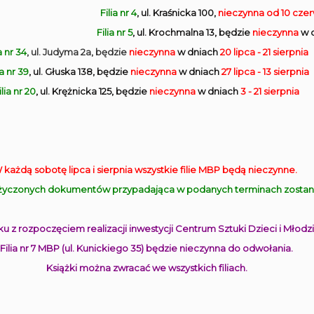
Filia nr 4
, ul. Kraśnicka 100,
nieczynna
od 10 cze
Filia nr 5
, ul. Krochmalna 13, będzie
nieczynna
w 
a nr 34
, ul. Judyma 2a, będzie
nieczynna
w dniach
20 lipca - 21 sierpnia
ia nr 39
, ul. Głuska 138, będzie
nieczynna
w dniach
27 lipca - 13 sierpnia
ilia nr 20
, ul. Krężnicka 125, będzie
nieczynna
w dniach
3 - 21 sierpnia
 każdą sobotę lipca i sierpnia wszystkie filie MBP będą nieczynne.
yczonych dokumentów przypadająca w podanych terminach zostanie
u z rozpoczęciem realizacji inwestycji Centrum Sztuki Dzieci i Młodzi
Filia nr 7 MBP (ul. Kunickiego 35) będzie nieczynna do odwołania.
Książki można zwracać we wszystkich filiach.