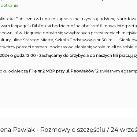
Spotkania
blioteka Publiczna w Lublinie zaprasza na trzynastą odsłonę Narodowe
ym fanpage'u Biblioteki będzie można obejrzeć filmową interpreta
acowników. Nagranie odbyło się w wybranych przestrzeniach miejskic
ltury, ulice Starego Miasta, Szkoła Podstawowa nr 38 im. H. Sienkiewi
twórcy postaci dramatu podczas wcielania się w role mieli na sobie s
 2024 o godz. 12.00 - zachęcamy do przybycia do naszych filii pracują
oku odwiedzą
Filię nr 2 MBP przy ul. Peowiaków 12
z własnym egzempl
ena Pawlak - Rozmowy o szczęściu / 24 wrze