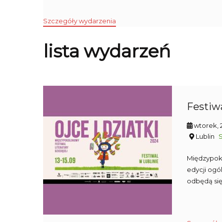
Szczegóły wydarzenia
lista wydarzeń
Festiwa
wtorek, 
Lublin
Międzypoko
edycji ogól
odbędą si