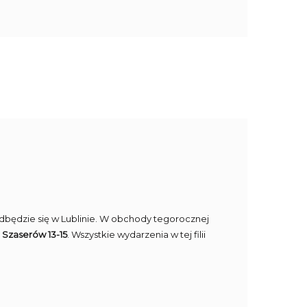
 odbędzie się w Lublinie. W obchody tegorocznej
l. Szaserów 13-15
. Wszystkie wydarzenia w tej filii