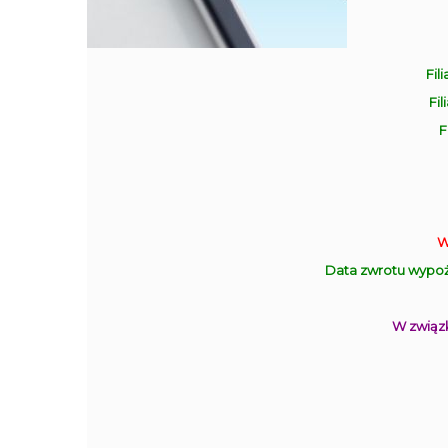
Fili
Fil
F
W
Data zwrotu wypoż
W związk