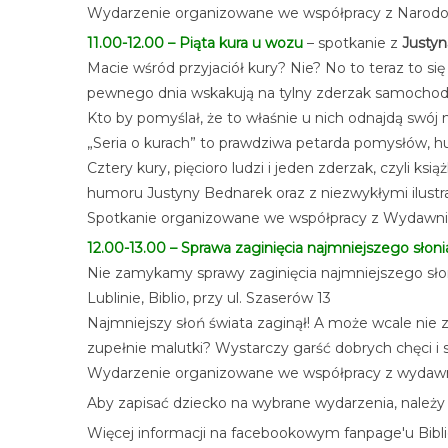
Wydarzenie organizowane we współpracy z Narodow
11.00-12.00 – Piąta kura u wozu
– spotkanie z
Justy
Macie wśród przyjaciół kury? Nie? No to teraz to si
pewnego dnia wskakują na tylny zderzak samocho
Kto by pomyślał, że to właśnie u nich odnajdą swój
„Seria o kurach” to prawdziwa petarda pomysłów, hu
Cztery kury, pięcioro ludzi i jeden zderzak, czyli 
humoru Justyny Bednarek oraz z niezwykłymi ilustra
Spotkanie organizowane we współpracy z Wydawni
12.00-13.00 – Sprawa zaginięcia najmniejszego słoni
Nie zamykamy sprawy zaginięcia najmniejszego słon
Lublinie, Biblio, przy ul. Szaserów 13
Najmniejszy słoń świata zaginął! A może wcale nie za
zupełnie malutki? Wystarczy garść dobrych chęci i 
Wydarzenie organizowane we współpracy z wydaw
Aby zapisać dziecko na wybrane wydarzenia, należy
Więcej informacji na facebookowym fanpage'u Bibli