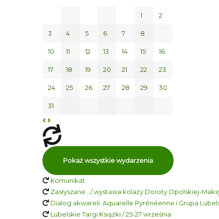
1
2
3
4
5
6
7
8
9
10
11
12
13
14
15
16
17
18
19
20
21
22
23
24
25
26
27
28
29
30
31
Pokaż wszystkie wydarzenia
Komunikat
Zasłyszane…/ wystawa kolaży Doroty Opolskiej-Maksy
Dialog akwareli: Aquarelle Pyrénéenne i Grupa Lubelsk
Lubelskie Targi Książki / 25-27 września