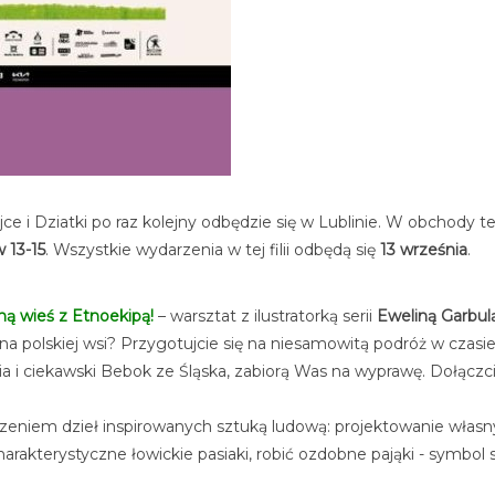
e i Dziatki po raz kolejny odbędzie się w Lublinie. W obchody te
w 13-15
. Wszystkie wydarzenia w tej filii odbędą się
13 września
.
wną wieś z Etnoekipą!
– warsztat z ilustratorką serii
Eweliną Garbul
ię na polskiej wsi? Przygotujcie się na niesamowitą podróż w czas
a i ciekawski Bebok ze Śląska, zabiorą Was na wyprawę. Dołączc
niem dzieł inspirowanych sztuką ludową: projektowanie własnyc
arakterystyczne łowickie pasiaki, robić ozdobne pająki - symbol