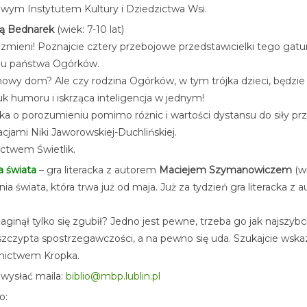
ym Instytutem Kultury i Dziedzictwa Wsi.
ną Bednarek
(wiek: 7-10 lat)
ę zmieni! Poznajcie cztery przebojowe przedstawicielki tego gatu
du państwa Ogórków.
 nowy dom? Ale czy rodzina Ogórków, w tym trójka dzieci, będzi
k humoru i iskrząca inteligencja w jednym!
książka o porozumieniu pomimo różnic i wartości dystansu do siły 
cjami Niki Jaworowskiej-Duchlińskiej.
ctwem Świetlik.
a świata
– gra literacka z autorem
Maciejem Szymanowiczem
(wi
ia świata, która trwa już od maja. Już za tydzień gra litera
ginął tylko się zgubił? Jedno jest pewne, trzeba go jak najszybci
szczypta spostrzegawczości, a na pewno się uda. Szukajcie wska
nictwem Kropka.
 wysłać maila:
biblio@mbp.lublin.pl
o: