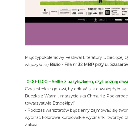
Międzypokoleniowy Festiwal Literatury Dziecięcej Ojc
włączyło się
Biblio - Filia nr 32 MBP przy ul. Szaseró
10.00-11.00 – Selfie z bazyliszkiem, czyli poznaj da
Czy jesteście gotowi, by odkryć, jak dawniej żyło s
Buczka z Warmii, marzycielska Chmuri z Podkarpaci
towarzystwie Etnoekipy!”
- Podczas warsztatów będziemy zajmować się tworze
wycinać kolorowe kurpiowskie wycinanki, tworzyć ch
Zalipia.