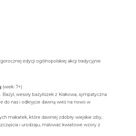
gorocznej edycji ogólnopolskiej akcji tradycyjnie
ą
(wiek: 7+)
ie. Bazyl, wesoły bazyliszek z Krakowa, sympatyczna
ie do nas i odkryjcie dawną wieś na nowo w
h makatek, które dawniej zdobiły wiejskie izby,
 szczęścia i urodzaju, malować kwiatowe wzory z