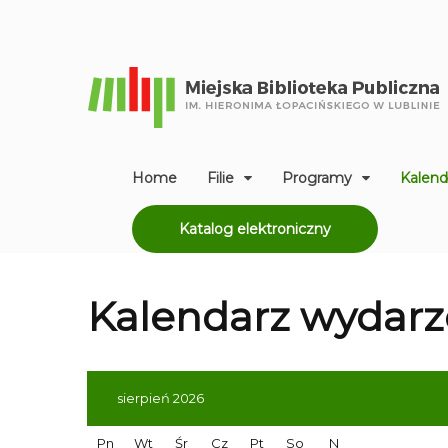
Home
Filie
Programy
Kalend
Katalog elektroniczny
Kalendarz
wydarz
sierpień 2026
Pn
Wt
Śr
Cz
Pt
So
N