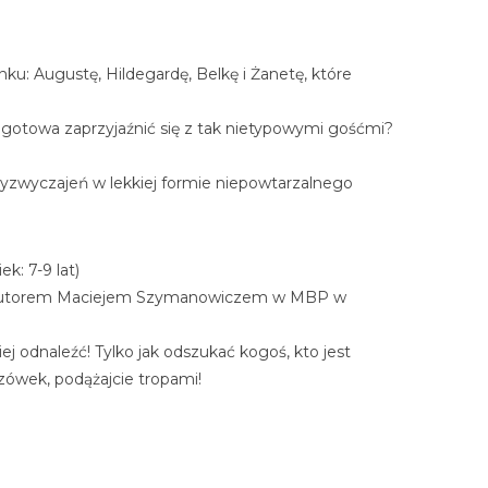
nku: Augustę, Hildegardę, Belkę i Żanetę, które
e gotowa zaprzyjaźnić się z tak nietypowymi gośćmi?
przyzwyczajeń w lekkiej formie niepowtarzalnego
ek: 7-9 lat)
cka z autorem Maciejem Szymanowiczem w MBP w
ej odnaleźć! Tylko jak odszukać kogoś, kto jest
zówek, podążajcie tropami!