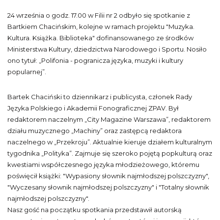
24 września o godz. 17.00 w Filii nr 2 odbyło się spotkanie z
Bartkiem Chacińskim, kolejne w ramach projektu "Muzyka.
Kultura. Książka. Biblioteka" dofinansowanego ze środków
Ministerstwa Kultury, dziedzictwa Narodowego i Sportu. Nosiło
ono tytuł: „Polifonia - pogranicza języka, muzyki i kultury
popularnej”.
Bartek Chaciński to dziennikarz i publicysta, członek Rady
Języka Polskiego i Akademii Fonograficznej ZPAV. Był
redaktorem naczelnym „City Magazine Warszawa”, redaktorem
działu muzycznego „Machiny” oraz zastępcą redaktora
naczelnego w „Przekroju”. Aktualnie kieruje działem kulturalnym
tygodnika „Polityka”. Zajmuje się szeroko pojętą popkulturą oraz
kwestiami współczesnego języka młodzieżowego, któremu
poświęcił książki: "Wypasiony słownik najmłodszej polszczyzny",
"Wyczesany słownik najmłodszej polszczyzny" i "Totalny słownik
najmłodszej polszczyzny".
Nasz gość na początku spotkania przedstawił autorską