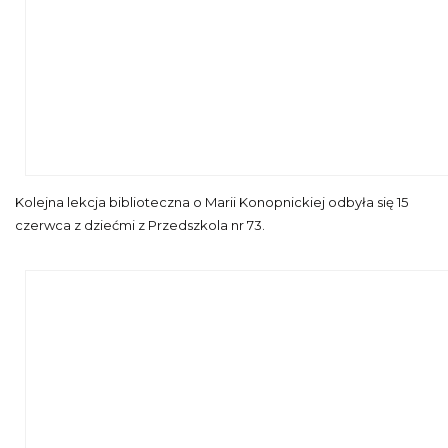
Kobieta z książką na tel tablicy z emotkami emocji
Kolejna lekcja biblioteczna o Marii Konopnickiej odbyła się 15
czerwca z dziećmi z Przedszkola nr 73.