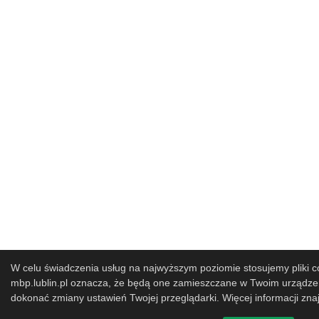
W celu świadczenia usług na najwyższym poziomie stosujemy pliki co
mbp.lublin.pl oznacza, że będą one zamieszczane w Twoim urząd
dokonać zmiany ustawień Twojej przeglądarki. Więcej informacji zna