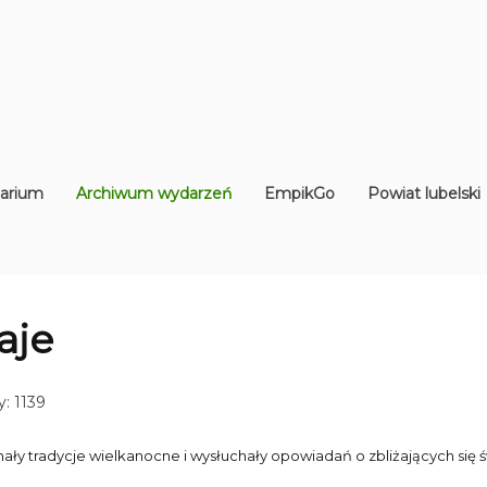
arium
Archiwum wydarzeń
EmpikGo
Powiat lubelski
aje
: 1139
znały tradycje wielkanocne i wysłuchały opowiadań o zbliżających się 