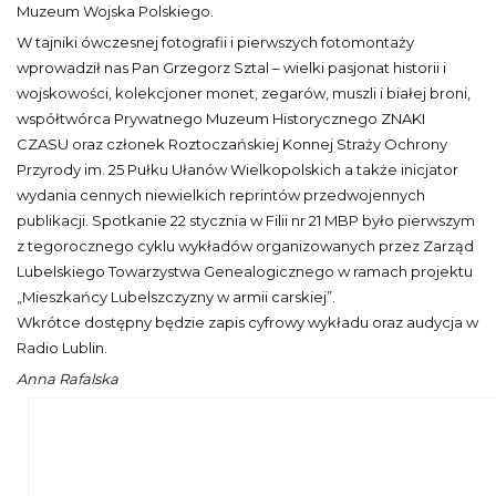
Muzeum Wojska Polskiego.
W tajniki ówczesnej fotografii i pierwszych fotomontaży
wprowadził nas Pan Grzegorz Sztal – wielki pasjonat historii i
wojskowości, kolekcjoner monet, zegarów, muszli i białej broni,
współtwórca Prywatnego Muzeum Historycznego ZNAKI
CZASU oraz członek Roztoczańskiej Konnej Straży Ochrony
Przyrody im. 25 Pułku Ułanów Wielkopolskich a także inicjator
wydania cennych niewielkich reprintów przedwojennych
publikacji. Spotkanie 22 stycznia w Filii nr 21 MBP było pierwszym
z tegorocznego cyklu wykładów organizowanych przez Zarząd
Lubelskiego Towarzystwa Genealogicznego w ramach projektu
„Mieszkańcy Lubelszczyzny w armii carskiej”.
Wkrótce dostępny będzie zapis cyfrowy wykładu oraz audycja w
Radio Lublin.
Anna Rafalska