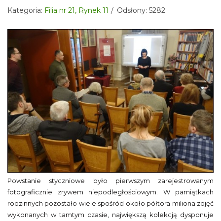
Kategoria:
Filia nr 21, Rynek 11
Odsłony: 5282
Powstanie styczniowe było pierwszym zarejestrowanym
fotograficznie zrywem niepodległościowym. W pamiątkach
rodzinnych pozostało wiele spośród około półtora miliona zdjęć
wykonanych w tamtym czasie, największą kolekcją dysponuje