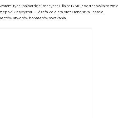
orami tych "najbardziej znanych". Filia nr 13 MBP postanowiła to zm
poki klasycyzmu – Józefa Zeidlera oraz Franciszka Lessela.
agmentów utworów bohaterów spotkania.