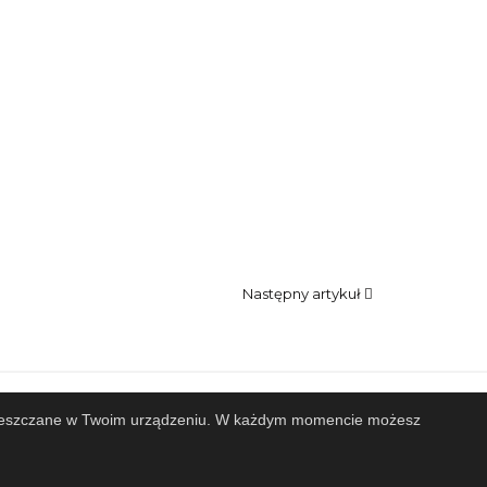
Następny artykuł
 zamieszczane w Twoim urządzeniu. W każdym momencie możesz
Projekt i wykonanie
Design-Joomla.pl