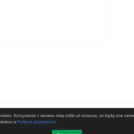
bie Lessera
zy
Współpracujemy
 cookies. Korzystanie z serwisu mbp.lublin.pl oznacza, że będą one
jdziesz w
Polityce prywatności
cińskiego w Lublinie