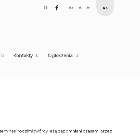
facebook
Set
Set
Set
High
Larger
Default
Smaller
Contrast
Font
Font
Font
Yellow
Black
mode
Kontakty
Ogłoszenia
em nasi rodzimi twórcy leżą zapomniani czasami przez