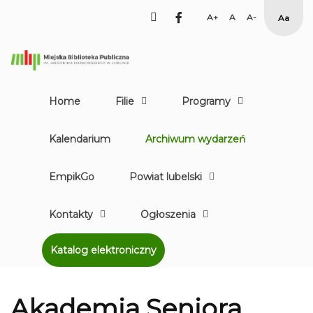
facebook
Set
Set
Set
High
Larger
Default
Smaller
Contr
Font
Font
Font
Yellow
Black
mode
Home
Filie
Programy
Kalendarium
Archiwum wydarzeń
EmpikGo
Powiat lubelski
Kontakty
Ogłoszenia
Katalog elektroniczny
Akademia Seniora