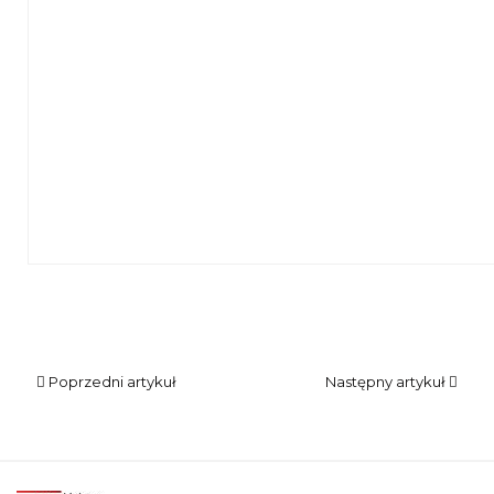
Seniorka prezentuje wykonaną przez siebie broszkę, przypi
Poprzedni artykuł
Następny artykuł