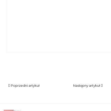
Ogólny widok sali z prelegentem i dziećmi
Poprzedni artykuł
Następny artykuł