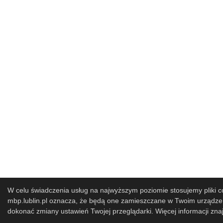
W celu świadczenia usług na najwyższym poziomie stosujemy pliki co
mbp.lublin.pl oznacza, że będą one zamieszczane w Twoim urząd
dokonać zmiany ustawień Twojej przeglądarki. Więcej informacji zna