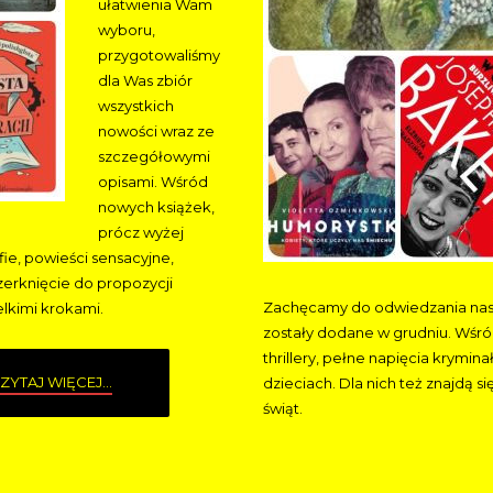
ułatwienia Wam
wyboru,
przygotowaliśmy
dla Was zbiór
wszystkich
nowości wraz ze
szczegółowymi
opisami. Wśród
nowych książek,
prócz wyżej
ie, powieści sensacyjne,
erknięcie do propozycji
Zachęcamy do odwiedzania naszy
lkimi krokami.
zostały dodane w grudniu. Wśró
thrillery, pełne napięcia krymin
ZYTAJ WIĘCEJ...
dzieciach. Dla nich też znajdą s
świąt.