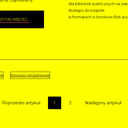
ięcej. Zapraszamy.
dla bibliotek publicznych na z
dostępu do książek
w formatach e-booków i/lub au
ZYTAJ WIĘCEJ...
we
Nowości wrześniowe
Poprzedni artykuł
1
2
Następny artykuł