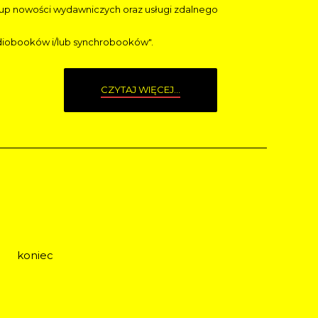
akup nowości wydawniczych oraz usługi zdalnego
diobooków i/lub synchrobooków".
CZYTAJ WIĘCEJ...
koniec