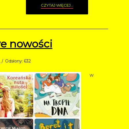
CZYTAJ WIĘCEJ...
e nowości
e
Odsłony: 632
W