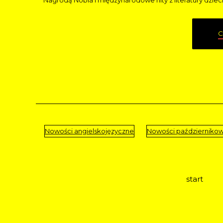
Nagrodą Nobla i międzynarodowe hity z literatury dziec
C
Nowości angielskojęzyczne
Nowości październiko
start