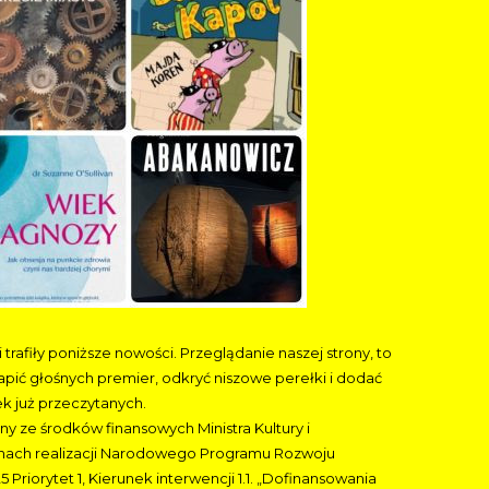
 trafiły poniższe nowości. Przeglądanie naszej strony, to
apić głośnych premier, odkryć niszowe perełki i dodać
żek już przeczytanych.
ny ze środków finansowych Ministra Kultury i
ach realizacji Narodowego Programu Rozwoju
5 Priorytet 1, Kierunek interwencji 1.1. „Dofinansowania