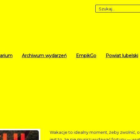
arium
Archiwum wydarzeń
EmpikGo
Powiat lubelski
Wakacje to idealny moment, żeby zwolnić, od
jest to, że nie musisz wydawać fortuny — wys