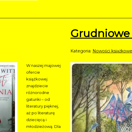
Grudniowe 
Kategoria:
Nowości książkow
W naszej majowej
ofercie
książkowej
znajdziecie
różnorodne
gatunki – od
literatury pięknej,
aż po literaturę
dziecięcą i
młodzieżową. Dla