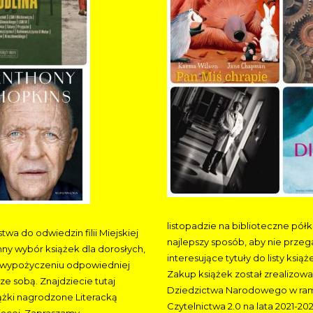
listopadzie na biblioteczne półki
a do odwiedzin filii Miejskiej
najlepszy sposób, aby nie przeg
mny wybór książek dla dorosłych,
interesujące tytuły do listy ksią
 w wypożyczeniu odpowiedniej
Zakup książek został zrealizowa
 ze sobą. Znajdziecie tutaj
Dziedzictwa Narodowego w ram
siążki nagrodzone Literacką
Czytelnictwa 2.0 na lata 2021-202