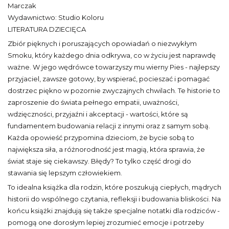
Marczak
Wydawnictwo: Studio Koloru
LITERATURA DZIECIĘCA
Zbiór pięknych i poruszających opowiadań o niezwykłym
Smoku, który każdego dnia odkrywa, co w życiu jest naprawdę
ważne. W jego wędrówce towarzyszy mu wierny Pies - najlepszy
przyjaciel, zawsze gotowy, by wspierać, pocieszać i pomagać
dostrzec piękno w pozornie zwyczajnych chwilach. Te historie to
zaproszenie do świata pełnego empatii, uważności,
wdzięczności, przyjaźni i akceptacji - wartości, które są
fundamentem budowania relacji z innymi oraz z samym sobą.
Każda opowieść przypomina dzieciom, że bycie sobą to
największa siła, a różnorodność jest magią, która sprawia, że
świat staje się ciekawszy. Błędy? To tylko część drogi do
stawania się lepszym człowiekiem.
To idealna książka dla rodzin, które poszukują ciepłych, mądrych
historii do wspólnego czytania, refleksji i budowania bliskości. Na
końcu książki znajdują się także specjalne notatki dla rodziców -
pomogą one dorosłym lepiej zrozumieć emocje i potrzeby