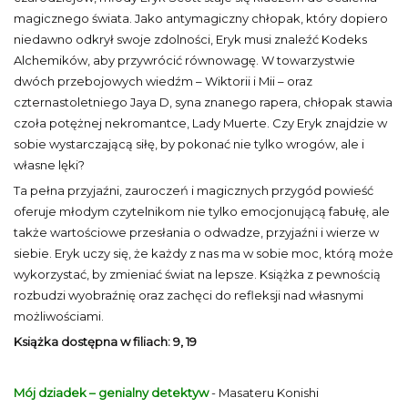
magicznego świata. Jako antymagiczny chłopak, który dopiero
niedawno odkrył swoje zdolności, Eryk musi znaleźć Kodeks
Alchemików, aby przywrócić równowagę. W towarzystwie
dwóch przebojowych wiedźm – Wiktorii i Mii – oraz
czternastoletniego Jaya D, syna znanego rapera, chłopak stawia
czoła potężnej nekromantce, Lady Muerte. Czy Eryk znajdzie w
sobie wystarczającą siłę, by pokonać nie tylko wrogów, ale i
własne lęki?
Ta pełna przyjaźni, zauroczeń i magicznych przygód powieść
oferuje młodym czytelnikom nie tylko emocjonującą fabułę, ale
także wartościowe przesłania o odwadze, przyjaźni i wierze w
siebie. Eryk uczy się, że każdy z nas ma w sobie moc, którą może
wykorzystać, by zmieniać świat na lepsze. Książka z pewnością
rozbudzi wyobraźnię oraz zachęci do refleksji nad własnymi
możliwościami.
Książka dostępna w filiach: 9, 19
Mój dziadek – genialny detektyw
- Masateru Konishi