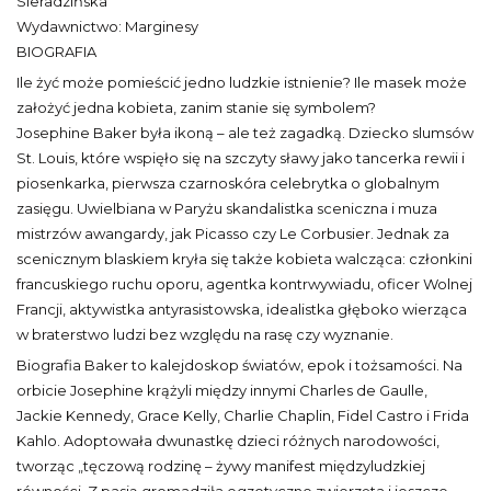
Sieradzińska
Wydawnictwo: Marginesy
BIOGRAFIA
Ile żyć może pomieścić jedno ludzkie istnienie? Ile masek może
założyć jedna kobieta, zanim stanie się symbolem?
Josephine Baker była ikoną – ale też zagadką. Dziecko slumsów
St. Louis, które wspięło się na szczyty sławy jako tancerka rewii i
piosenkarka, pierwsza czarnoskóra celebrytka o globalnym
zasięgu. Uwielbiana w Paryżu skandalistka sceniczna i muza
mistrzów awangardy, jak Picasso czy Le Corbusier. Jednak za
scenicznym blaskiem kryła się także kobieta walcząca: członkini
francuskiego ruchu oporu, agentka kontrwywiadu, oficer Wolnej
Francji, aktywistka antyrasistowska, idealistka głęboko wierząca
w braterstwo ludzi bez względu na rasę czy wyznanie.
Biografia Baker to kalejdoskop światów, epok i tożsamości. Na
orbicie Josephine krążyli między innymi Charles de Gaulle,
Jackie Kennedy, Grace Kelly, Charlie Chaplin, Fidel Castro i Frida
Kahlo. Adoptowała dwunastkę dzieci różnych narodowości,
tworząc „tęczową rodzinę – żywy manifest międzyludzkiej