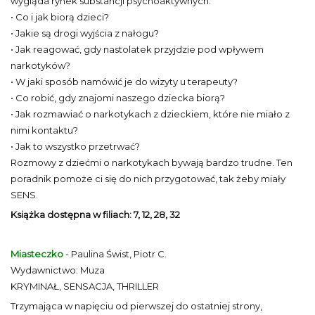
wygląda rynek substancji psychoaktywnych.
• Co i jak biorą dzieci?
• Jakie są drogi wyjścia z nałogu?
• Jak reagować, gdy nastolatek przyjdzie pod wpływem
narkotyków?
• W jaki sposób namówić je do wizyty u terapeuty?
• Co robić, gdy znajomi naszego dziecka biorą?
• Jak rozmawiać o narkotykach z dzieckiem, które nie miało z
nimi kontaktu?
• Jak to wszystko przetrwać?
Rozmowy z dziećmi o narkotykach bywają bardzo trudne. Ten
poradnik pomoże ci się do nich przygotować, tak żeby miały
SENS.
Książka dostępna w filiach: 7, 12, 28, 32
Miasteczko
- Paulina Świst, Piotr C.
Wydawnictwo: Muza
KRYMINAŁ, SENSACJA, THRILLER
Trzymająca w napięciu od pierwszej do ostatniej strony,