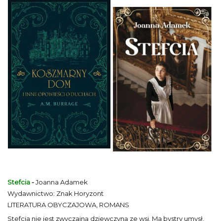
Stefcia
-
Joanna Adamek
Wydawnictwo: Znak Horyzont
LITERATURA OBYCZAJOWA, ROMANS
Stefcia nie jest zwyczajną dziewczyną ze wsi. Ma bystry umysł,