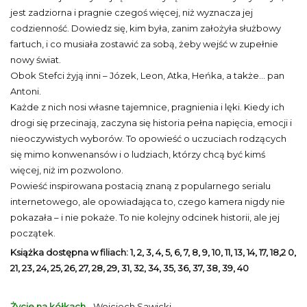
jest zadziorna i pragnie czegoś więcej, niż wyznacza jej
codzienność. Dowiedz się, kim była, zanim założyła służbowy
fartuch, i co musiała zostawić za sobą, żeby wejść w zupełnie
nowy świat.
Obok Stefci żyją inni – Józek, Leon, Atka, Heńka, a także… pan
Antoni.
Każde z nich nosi własne tajemnice, pragnienia i lęki. Kiedy ich
drogi się przecinają, zaczyna się historia pełna napięcia, emocji i
nieoczywistych wyborów. To opowieść o uczuciach rodzących
się mimo konwenansów i o ludziach, którzy chcą być kimś
więcej, niż im pozwolono.
Powieść inspirowana postacią znaną z popularnego serialu
internetowego, ale opowiadająca to, czego kamera nigdy nie
pokazała – i nie pokaże. To nie kolejny odcinek historii, ale jej
początek.
Książka dostępna w filiach: 1, 2, 3, 4, 5, 6, 7, 8, 9, 10, 11, 13, 14, 17, 18,2 0,
21, 23, 24, 25, 26, 27, 28, 29, 31, 32, 34, 35, 36, 37, 38, 39, 40
Życie na kółkach
- Wojciech Sawicki