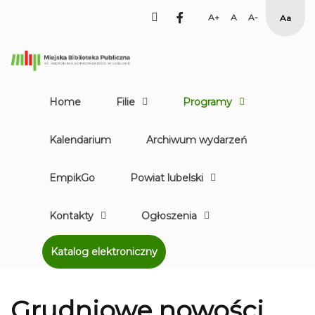
facebook
Set
Set
Set
High
Larger
Default
Smaller
Contr
Font
Font
Font
Yellow
Black
mode
Home
Filie
Programy
Kalendarium
Archiwum wydarzeń
EmpikGo
Powiat lubelski
Kontakty
Ogłoszenia
Katalog elektroniczny
Grudniowe nowości