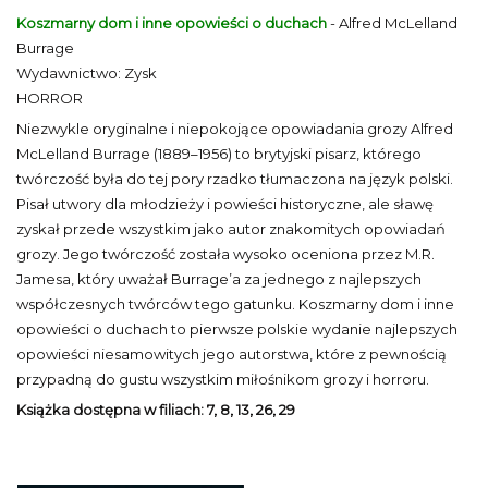
Koszmarny dom i inne opowieści o duchach
- Alfred McLelland
Burrage
Wydawnictwo: Zysk
HORROR
Niezwykle oryginalne i niepokojące opowiadania grozy Alfred
McLelland Burrage (1889–1956) to brytyjski pisarz, którego
twórczość była do tej pory rzadko tłumaczona na język polski.
Pisał utwory dla młodzieży i powieści historyczne, ale sławę
zyskał przede wszystkim jako autor znakomitych opowiadań
grozy. Jego twórczość została wysoko oceniona przez M.R.
Jamesa, który uważał Burrage’a za jednego z najlepszych
współczesnych twórców tego gatunku. Koszmarny dom i inne
opowieści o duchach to pierwsze polskie wydanie najlepszych
opowieści niesamowitych jego autorstwa, które z pewnością
przypadną do gustu wszystkim miłośnikom grozy i horroru.
Książka dostępna w filiach: 7, 8, 13, 26, 29