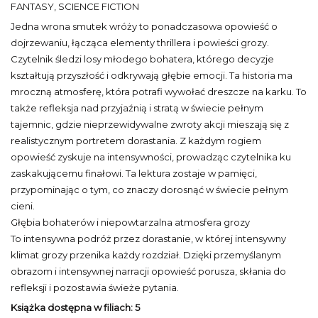
FANTASY, SCIENCE FICTION
Jedna wrona smutek wróży to ponadczasowa opowieść o
dojrzewaniu, łącząca elementy thrillera i powieści grozy.
Czytelnik śledzi losy młodego bohatera, którego decyzje
kształtują przyszłość i odkrywają głębie emocji. Ta historia ma
mroczną atmosferę, która potrafi wywołać dreszcze na karku. To
także refleksja nad przyjaźnią i stratą w świecie pełnym
tajemnic, gdzie nieprzewidywalne zwroty akcji mieszają się z
realistycznym portretem dorastania. Z każdym rogiem
opowieść zyskuje na intensywności, prowadząc czytelnika ku
zaskakującemu finałowi. Ta lektura zostaje w pamięci,
przypominając o tym, co znaczy dorosnąć w świecie pełnym
cieni.
Głębia bohaterów i niepowtarzalna atmosfera grozy
To intensywna podróż przez dorastanie, w której intensywny
klimat grozy przenika każdy rozdział. Dzięki przemyślanym
obrazom i intensywnej narracji opowieść porusza, skłania do
refleksji i pozostawia świeże pytania.
Książka dostępna w filiach: 5