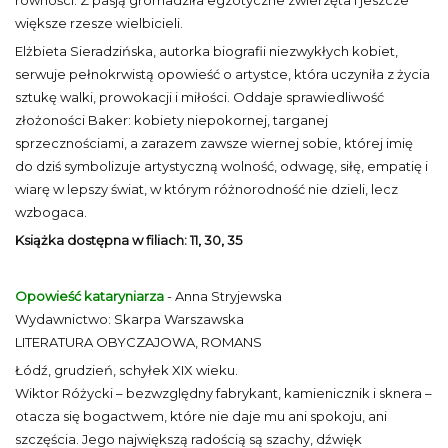
równości. Z pasją gromadziła egzotyczne zwierzęta i jeszcze
większe rzesze wielbicieli.
Elżbieta Sieradzińska, autorka biografii niezwykłych kobiet,
serwuje pełnokrwistą opowieść o artystce, która uczyniła z życia
sztukę walki, prowokacji i miłości. Oddaje sprawiedliwość
złożoności Baker: kobiety niepokornej, targanej
sprzecznościami, a zarazem zawsze wiernej sobie, której imię
do dziś symbolizuje artystyczną wolność, odwagę, siłę, empatię i
wiarę w lepszy świat, w którym różnorodność nie dzieli, lecz
wzbogaca.
Książka dostępna w filiach: 11, 30, 35
Opowieść kataryniarza
- Anna Stryjewska
Wydawnictwo: Skarpa Warszawska
LITERATURA OBYCZAJOWA, ROMANS
Łódź, grudzień, schyłek XIX wieku.
Wiktor Różycki – bezwzględny fabrykant, kamienicznik i sknera –
otacza się bogactwem, które nie daje mu ani spokoju, ani
szczęścia. Jego największą radością są szachy, dźwięk