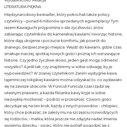
Wydawnictwo: Relacja
LITERATURA PIĘKNA
Międzynarodowy bestseller, który pokochali także polscy
czytelnicy – ponad 6 milionów sprzedanych egzemplarzy! Tym
razem Kawaguchi przypomina o sile życzliwości, znów
zabierając czytelników do kameralnej kawiarni i tworząc historie,
które dają ukojenie i poczucie komfortu, jak powrót do
znanego, bezpiecznego miejsca. Wejdź do kawiarni, gdzie czas
smakuje inaczej, spotkaj nowych gości i poznaj ich wzruszające
historie. Czy jedno życzliwe słowo, jeden gest mogą odmienić
wszystko? A jeśli tak, czy znajdziemy w sobie odwagę, by je
wypowiedzieć? W znanej czytelnikom Zanim wystygnie kawa
tajemniczej tokijskiej kawiarni można odzyskać to, co wydawało
się na zawsze utracone. W Funiculi Funicula czas rządzi się
własnymi prawami, a każda filiżanka kawy kryje w sobie
niezwykłą możliwość – podróż w przeszłość. Czworo gości
decyduje się na ten krok, każdy z innych powodów: • chłopiec,
który chce pokazać, że zależy mu na szczęściu rozwodzących
się rodziców, • matka, która jeszcze nie zdążyła nadać imienia
swojemu dziecku, • ojciec, który nie potrafi pogodzić się z