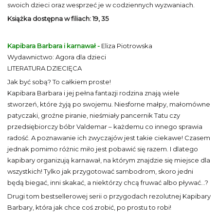
swoich dzieci oraz wesprzeć je w codziennych wyzwaniach.
Książka dostępna w filiach: 19, 35
Kapibara Barbara i karnawał -
Eliza Piotrowska
Wydawnictwo: Agora dla dzieci
LITERATURA DZIECIĘCA
Jak być sobą? To całkiem proste!
Kapibara Barbara i jej pełna fantazji rodzina znają wiele
stworzeń, które żyją po swojemu. Niesforne małpy, małomówne
patyczaki, groźne piranie, nieśmiały pancernik Tatu czy
przedsiębiorczy bóbr Valdemar – każdemu co innego sprawia
radość. A poznawanie ich zwyczajów jest takie ciekawe! Czasem
jednak pomimo różnic miło jest pobawić się razem. I dlatego
kapibary organizują karnawał, na którym znajdzie się miejsce dla
wszystkich! Tylko jak przygotować sambodrom, skoro jedni
będą biegać, inni skakać, a niektórzy chcą fruwać albo pływać…?
Drugi tom bestsellerowej serii o przygodach rezolutnej Kapibary
Barbary, która jak chce coś zrobić, po prostu to robi!