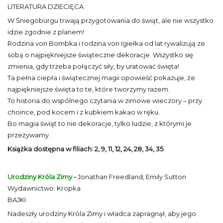
LITERATURA DZIECIĘCA
W Śniegoburgu trwają przygotowania do świąt, ale nie wszystko
idzie zgodnie z planem!
Rodzina von Bombka i rodzina von Igiełka od lat rywalizują ze
sobą o najpiękniejsze świąteczne dekoracje. Wszystko się
zmienia, gdy trzeba połączyć siły, by uratować święta!
Ta pełna ciepła i świątecznej magii opowieść pokazuje, że
najpiękniejsze święta to te, które tworzymy razem.
To historia do wspólnego czytania w zimowe wieczory – przy
choince, pod kocem i z kubkiem kakao w ręku.
Bo magia świąt to nie dekoracje, tylko ludzie, z którymi je
przeżywamy.
Książka dostępna w filiach: 2, 9, 11, 12, 24, 28, 34, 35
Urodziny Króla Zimy
-
Jonathan Freedland, Emily Sutton
Wydawnictwo: Kropka
BAJKI
Nadeszły urodziny Króla Zimy i władca zapragnął, aby jego