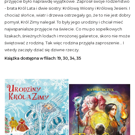
przyjęcie było naprawdę wyjątkowe. Zaprosił swoje rodzeństwo
- brata Król Lata i dwie siostry: Królową Wiosny i Królową Jesieni. I
chociaż słońce, wiatr i drzewa ostrzegały go, że to nie jest dobry
pomysł, Król Zimy nalegał. To były jego urodziny i chciał mieć
najwspanialsze przyjęcie na świecie. Co mu po sopelkowych
lizakach, śnieżnych lodach i mrożonej galaretce, skoro nie może
świętować z rodziną. Tak więc rodzina przyjęła zaproszenie… I
wtedy zaczęły dziać się dziwne rzeczy.
Książka dostępna w filiach: 19, 30, 34, 35