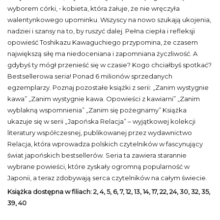
wyborem córki, • kobieta, która żałuje, że nie wręczyła
walentynkowego upominku. Wszyscy na nowo szukają ukojenia,
nadziei i szansy na to, by ruszyć dalej. Pełna ciepła i refleksji
opowieść Toshikazu Kawaguchiego przypomina, że czasem
największą siłę ma niedoceniana i zapomniana życzliwość. A
gdybyś ty mógł przenieść się w czasie? Kogo chciałbyś spotkać?
Bestsellerowa seria! Ponad 6 milionów sprzedanych
egzemplarzy. Poznaj pozostałe książki z serii: „Zanim wystygnie
kawa” „Zanim wystygnie kawa. Opowieści z kawiarni” „Zanim
wyblakną wspomnienia” „Zanim się pożegnamy” Książka
ukazuje się w serii „Japońska Relacja” – wyjątkowej kolekcji
literatury współczesnej, publikowanej przez wydawnictwo
Relacja, która wprowadza polskich czytelników w fascynujący
świat japońskich bestsellerów. Seria ta zawiera starannie
wybrane powieści, które zyskały ogromną popularność w
Japonii, a teraz zdobywają serca czytelników na całym świecie.
Książka dostępna w filiach: 2, 4, 5, 6, 7, 12, 13, 14, 17, 22, 24, 30, 32, 35,
39, 40