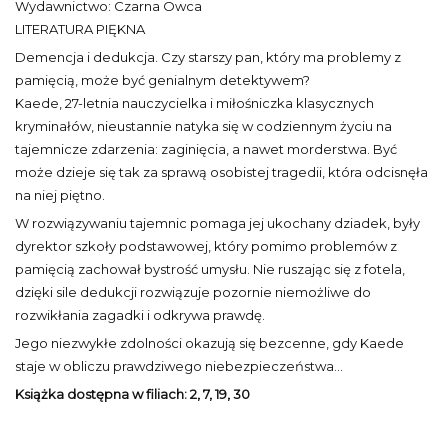
Wydawnictwo: Czarna Owca
LITERATURA PIĘKNA
Demencja i dedukcja. Czy starszy pan, który ma problemy z
pamięcią, może być genialnym detektywem?
Kaede, 27-letnia nauczycielka i miłośniczka klasycznych
kryminałów, nieustannie natyka się w codziennym życiu na
tajemnicze zdarzenia: zaginięcia, a nawet morderstwa. Być
może dzieje się tak za sprawą osobistej tragedii, która odcisnęła
na niej piętno.
W rozwiązywaniu tajemnic pomaga jej ukochany dziadek, były
dyrektor szkoły podstawowej, który pomimo problemów z
pamięcią zachował bystrość umysłu. Nie ruszając się z fotela,
dzięki sile dedukcji rozwiązuje pozornie niemożliwe do
rozwikłania zagadki i odkrywa prawdę.
Jego niezwykłe zdolności okazują się bezcenne, gdy Kaede
staje w obliczu prawdziwego niebezpieczeństwa…
Książka dostępna w filiach: 2, 7, 19, 30