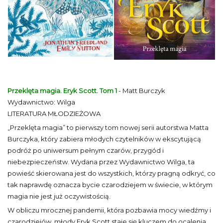
Przeklęta magia. Eryk Scott. Tom 1
- Matt Burczyk
Wydawnictwo: Wilga
LITERATURA MŁODZIEŻOWA
„Przeklęta magia” to pierwszy tom nowej serii autorstwa Matta
Burczyka, który zabiera młodych czytelników w ekscytującą
podróż po uniwersum pełnym czarów, przygód i
niebezpieczeństw. Wydana przez Wydawnictwo Wilga, ta
powieść skierowana jest do wszystkich, którzy pragną odkryć, co
tak naprawdę oznacza bycie czarodziejem w świecie, w którym
magia nie jest już oczywistością.
W obliczu mrocznej pandemii, która pozbawia mocy wiedźmy i
czarodziejów, młody Eryk Scott staje się kluczem do ocalenia