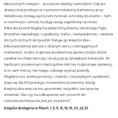
fabrycznych maszyn i... poczucie władzy nad ludźmi. Gdy po
drastycznej podwyżce czynszów lokatorzy kamienicy przy
Składowej zostają wyrzuceni na bruk, schodzą do piwnic – tam,
w ciemności i zimnie, budują swoją wspólnotę na nowo.
Kilka dni przed Wigilią los płata Różyckiemu okrutnego figla.
Brutalnie napadnięty i ograbiony, trafia – nieświadomie – właśnie
do tych, których skrzywdził. Ratuje go Księżniczka –
kilkunastoletnia sierota o dobrym sercu i nienagannych
manierach, oczko w głowie podziemnej społeczności, która
zarabia na chleb tańcząc na ulicy przy dźwiękach katarynki. W
nędznym, poranionym mężczyźnie nikt nie rozpoznaje oprawcy,
a on sam milczy, nie mając odwagi wyznać prawdy.
Wigilijna noc, pełna prostoty, czułości i niezwykłych wydarzeń,
staje się dla Różyckiego momentem przełomu. Kiedy
Księżniczka wręcza mu upominek, wszystko zaczyna się
zmieniać. Ale czy na odkupienie win i powrót do
człowieczeństwa nie jest już za późno?
Książka dostępna w filiach: 1, 5, 9, 15, 16, 19, 20, 22,35