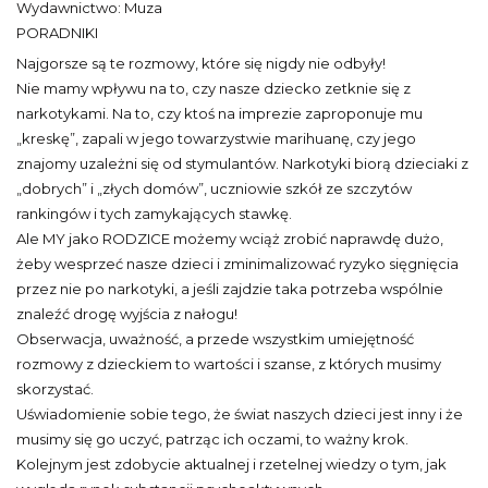
Wydawnictwo: Muza
PORADNIKI
Najgorsze są te rozmowy, które się nigdy nie odbyły!
Nie mamy wpływu na to, czy nasze dziecko zetknie się z
narkotykami. Na to, czy ktoś na imprezie zaproponuje mu
„kreskę”, zapali w jego towarzystwie marihuanę, czy jego
znajomy uzależni się od stymulantów. Narkotyki biorą dzieciaki z
„dobrych” i „złych domów”, uczniowie szkół ze szczytów
rankingów i tych zamykających stawkę.
Ale MY jako RODZICE możemy wciąż zrobić naprawdę dużo,
żeby wesprzeć nasze dzieci i zminimalizować ryzyko sięgnięcia
przez nie po narkotyki, a jeśli zajdzie taka potrzeba wspólnie
znaleźć drogę wyjścia z nałogu!
Obserwacja, uważność, a przede wszystkim umiejętność
rozmowy z dzieckiem to wartości i szanse, z których musimy
skorzystać.
Uświadomienie sobie tego, że świat naszych dzieci jest inny i że
musimy się go uczyć, patrząc ich oczami, to ważny krok.
Kolejnym jest zdobycie aktualnej i rzetelnej wiedzy o tym, jak