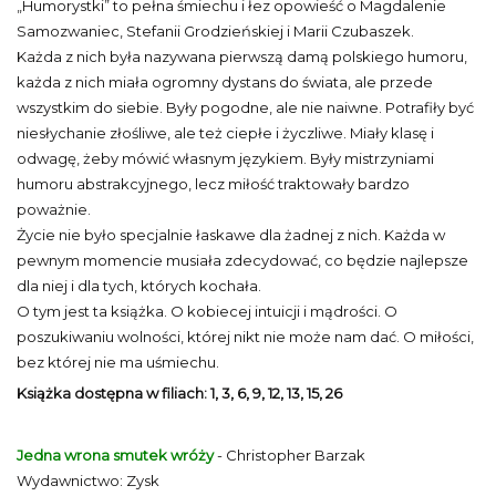
„Humorystki” to pełna śmiechu i łez opowieść o Magdalenie
Samozwaniec, Stefanii Grodzieńskiej i Marii Czubaszek.
Każda z nich była nazywana pierwszą damą polskiego humoru,
każda z nich miała ogromny dystans do świata, ale przede
wszystkim do siebie. Były pogodne, ale nie naiwne. Potrafiły być
niesłychanie złośliwe, ale też ciepłe i życzliwe. Miały klasę i
odwagę, żeby mówić własnym językiem. Były mistrzyniami
humoru abstrakcyjnego, lecz miłość traktowały bardzo
poważnie.
Życie nie było specjalnie łaskawe dla żadnej z nich. Każda w
pewnym momencie musiała zdecydować, co będzie najlepsze
dla niej i dla tych, których kochała.
O tym jest ta książka. O kobiecej intuicji i mądrości. O
poszukiwaniu wolności, której nikt nie może nam dać. O miłości,
bez której nie ma uśmiechu.
Książka dostępna w filiach: 1, 3, 6, 9, 12, 13, 15, 26
Jedna wrona smutek wróży
- Christopher Barzak
Wydawnictwo: Zysk