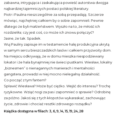
zabawna, intrygująca i zaskakująca powieść autorstwa dwojga
najbardziej tajemniczych postaci polskiej literatury.
Piotr i Paulina nieszczególnie za sobą przepadają. Szczerze
mówiąc, najchętniej całkiem by o sobie zapomnieli. Pewnie
dlatego że byli małżeństwem. Wyszło na to, że miłość ich
rozdzieliła; czy jest coś, co może ich znowu połączyć?
Jasne, że tak. Spadek.
Wuj Pauliny zapisuje im w testamencie halę produkcyjna ukrytą
w samym sercu bieszczadzkich lasów i całkiem przyzwoity dom.
Na miejscu odkrywają, że w domu mieszka niespodziewany
lokator i że hala bynajmniej nie świeci pustkami. Wiesław, lokalny
„biznesmen” o nienagannych manierach i mentalności
gangstera, prowadzi w niej mocno nielegalną działalność.
Co począć z tym fantem?
Spławić Wiesława? Może być ciężko. Wejść do interesu? Trochę
ryzykowne. Wziąć nogi za pas i zapomnieć o sprawie? Odrobinę
za późno. Jakoś się z tych kłopotów wykaraskać, zachowując
życie, zdrowie i chociaż resztki zdrowego rozsądku?
Książka dostępna w filiach: 3, 6, 9, 14, 15, 19, 24, 28