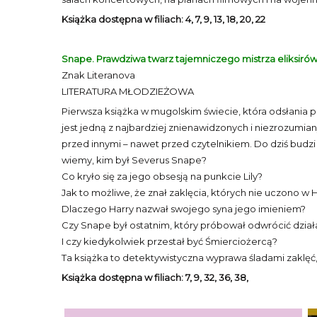
Książka dostępna w filiach: 4, 7, 9, 13, 18, 20, 22
Snape. Prawdziwa twarz tajemniczego mistrza eliksirów 
Znak Literanova
LITERATURA MŁODZIEŻOWA
Pierwsza książka w mugolskim świecie, która odsłania 
jest jedną z najbardziej znienawidzonych i niezrozumian
przed innymi – nawet przed czytelnikiem. Do dziś budzi 
wiemy, kim był Severus Snape?
Co kryło się za jego obsesją na punkcie Lily?
Jak to możliwe, że znał zaklęcia, których nie uczono w
Dlaczego Harry nazwał swojego syna jego imieniem?
Czy Snape był ostatnim, który próbował odwrócić działa
I czy kiedykolwiek przestał być Śmierciożercą?
Ta książka to detektywistyczna wyprawa śladami zaklęć,
Książka dostępna w filiach: 7, 9, 32, 36, 38,