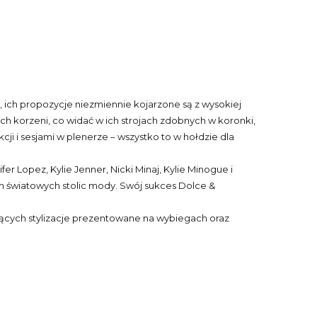
 ich propozycje niezmiennie kojarzone są z wysokiej
h korzeni, co widać w ich strojach zdobnych w koronki,
ji i sesjami w plenerze – wszystko to w hołdzie dla
r Lopez, Kylie Jenner, Nicki Minaj, Kylie Minogue i
ach światowych stolic mody. Swój sukces Dolce &
jących stylizacje prezentowane na wybiegach oraz