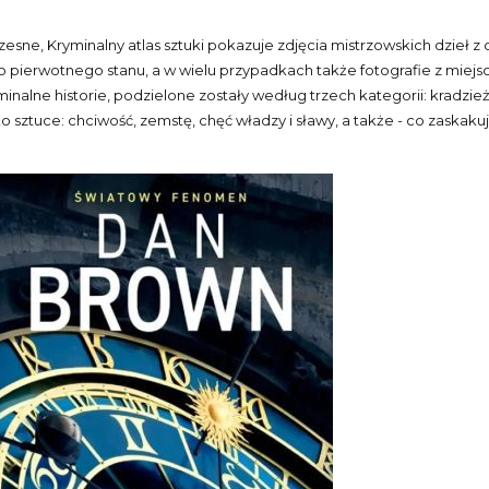
sne, Kryminalny atlas sztuki pokazuje zdjęcia mistrzowskich dzieł z c
do pierwotnego stanu, a w wielu przypadkach także fotografie z miejs
inalne historie, podzielone zostały według trzech kategorii: kradzie
ztuce: chciwość, zemstę, chęć władzy i sławy, a także - co zaskakuje