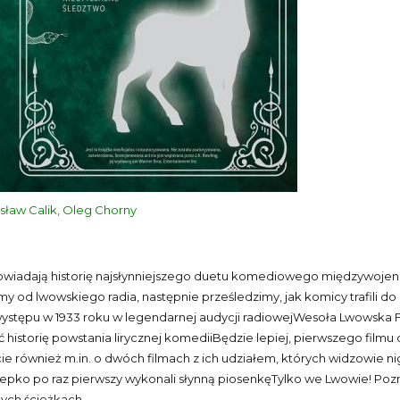
isław Calik, Oleg Chorny
opowiadają historię najsłynniejszego duetu komediowego międzywojenn
d lwowskiego radia, następnie prześledzimy, jak komicy trafili do ki
stępu w 1933 roku w legendarnej audycji radiowejWesoła Lwowska Fal
ić historię powstania lirycznej komediiBędzie lepiej, pierwszego fi
e również m.in. o dwóch filmach z ich udziałem, których widzowie nigd
pko po raz pierwszy wykonali słynną piosenkęTylko we Lwowie! Poznac
ych ścieżkach.