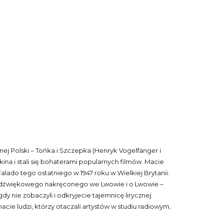
ej Polski – Tońka i Szczepka (Henryk Vogelfänger i
na i stali się bohaterami popularnych filmów. Macie
ado tego ostatniego w 1947 roku w Wielkiej Brytanii.
lmu dźwiękowego nakręconego we Lwowie i o Lwowie –
y nie zobaczyli i odkryjecie tajemnicę lirycznej
ie ludzi, którzy otaczali artystów w studiu radiowym,