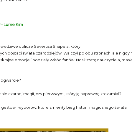
- Lorrie Kim
prawdziwe oblicze Severusa Snape’a, który
ych postaci świata czarodziejów. Walczył po obu stronach, ale nigdy ni
skrajne emocje i podziały wśród fanów. Nosił szatę nauczyciela, mask
 Hogwarcie?
nie czarnej magii, czy pierwszym, który ją naprawdę zrozumiał?
 gestów i wyborów, które zmieniły bieg historii magicznego świata.