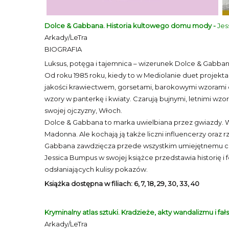
Dolce & Gabbana. Historia kultowego domu mody -
Jes
Arkady/LeTra
BIOGRAFIA
Luksus, potęga i tajemnica – wizerunek Dolce & Gab
Od roku 1985 roku, kiedy to w Mediolanie duet projekt
jakości krawiectwem, gorsetami, barokowymi wzorami or
wzory w panterkę i kwiaty. Czarują bujnymi, letnimi wzo
swojej ojczyzny, Włoch.
Dolce & Gabbana to marka uwielbiana przez gwiazdy. Wśr
Madonna. Ale kochają ją także liczni influencerzy oraz 
Gabbana zawdzięcza przede wszystkim umiejętnemu cze
Jessica Bumpus w swojej książce przedstawia historię
odsłaniających kulisy pokazów.
Książka dostępna w filiach: 6, 7, 18, 29, 30, 33, 40
Kryminalny atlas sztuki. Kradzieże, akty wandalizmu i fał
Arkady/LeTra