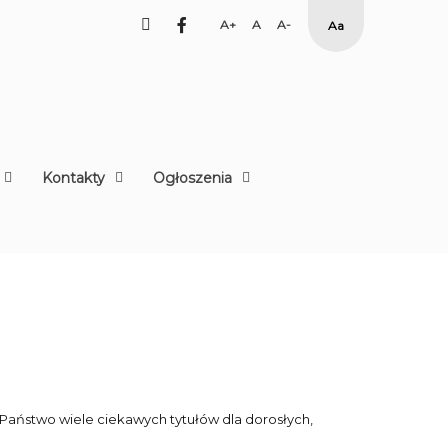
facebook
Set
Set
Set
High
Larger
Default
Smaller
Contrast
Font
Font
Font
Yellow
Black
mode
Kontakty
Ogłoszenia
e Państwo wiele ciekawych tytułów dla dorosłych,