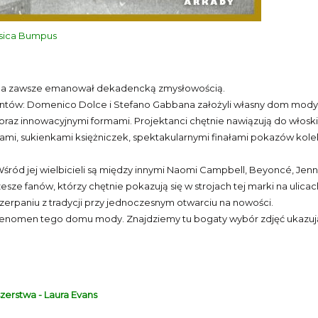
sica Bumpus
bana zawsze emanował dekadencką zmysłowością.
antów: Domenico Dolce i Stefano Gabbana założyli własny dom mody,
az innowacyjnymi formami. Projektanci chętnie nawiązują do włoskic
rami, sukienkami księżniczek, spektakularnymi finałami pokazów kolekc
ód jej wielbicieli są między innymi Naomi Campbell, Beyoncé, Jennife
rzesze fanów, którzy chętnie pokazują się w strojach tej marki na ulic
rpaniu z tradycji przy jednoczesnym otwarciu na nowości.
 i fenomen tego domu mody. Znajdziemy tu bogaty wybór zdjęć ukazu
szerstwa - Laura Evans