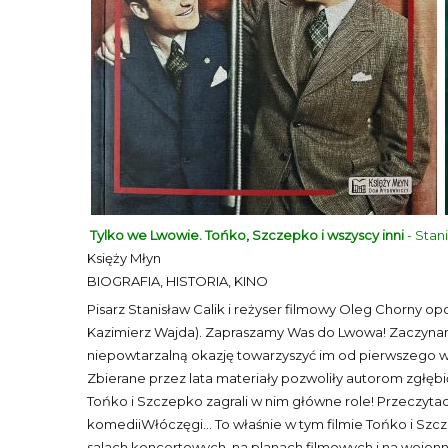
Tylko we Lwowie. Tońko, Szczepko i wszyscy inni
- Stan
Księży Młyn
BIOGRAFIA, HISTORIA, KINO
Pisarz Stanisław Calik i reżyser filmowy Oleg Chorny 
Kazimierz Wajda). Zapraszamy Was do Lwowa! Zaczynamy o
niepowtarzalną okazję towarzyszyć im od pierwszego wy
Zbierane przez lata materiały pozwoliły autorom zgłęb
Tońko i Szczepko zagrali w nim główne role! Przeczytaci
komediiWłóczęgi… To właśnie w tym filmie Tońko i Szcze
salach koncertowych, na planach filmowych i na wojenn