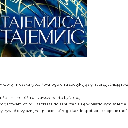
w której mieszka ryba. Pewnego dnia spotykają się, zaprzyjaźniają i 
m, że – mimo różnic – zawsze warto być sobą!
 i bogactwem koloru, zaprasza do zanurzenia się w baśniowym świecie
y: żywioł przyjaźni, na gruncie którego każde spotkanie staje się moż