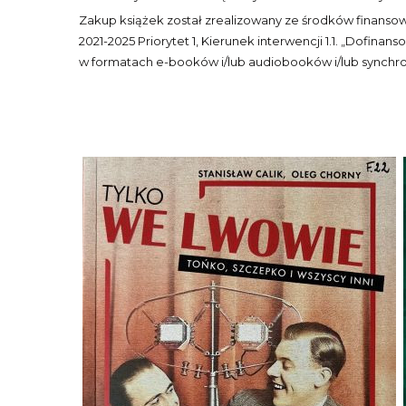
Zakup książek został zrealizowany ze środków finanso
2021-2025 Priorytet 1, Kierunek interwencji 1.1. „Dofin
w formatach e-booków i/lub audiobooków i/lub synch