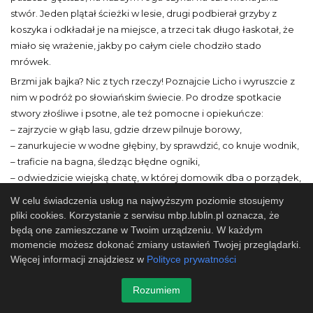
stwór. Jeden plątał ścieżki w lesie, drugi podbierał grzyby z
koszyka i odkładał je na miejsce, a trzeci tak długo łaskotał, że
miało się wrażenie, jakby po całym ciele chodziło stado
mrówek.
Brzmi jak bajka? Nic z tych rzeczy! Poznajcie Licho i wyruszcie z
nim w podróż po słowiańskim świecie. Po drodze spotkacie
stwory złośliwe i psotne, ale też pomocne i opiekuńcze:
– zajrzycie w głąb lasu, gdzie drzew pilnuje borowy,
– zanurkujecie w wodne głębiny, by sprawdzić, co knuje wodnik,
– traficie na bagna, śledząc błędne ogniki,
– odwiedzicie wiejską chatę, w której domowik dba o porządek,
a kikimora nie daje nikomu spokojnie zasnąć.
W celu świadczenia usług na najwyższym poziomie stosujemy
Stwory mają różne charaktery. Z niektórymi można się dogadać,
pliki cookies. Korzystanie z serwisu mbp.lublin.pl oznacza, że
inne lepiej omijać szerokim łukiem. Przekonajcie się, czy trzeba
będą one zamieszczane w Twoim urządzeniu. W każdym
momencie możesz dokonać zmiany ustawień Twojej przeglądarki.
się ich bać, czy może są sposoby, aby się z nimi zaprzyjaźnić.
Więcej informacji znajdziesz w
Polityce prywatności
Książka dostępna w filiach: 11, 26, 38
Rozumiem