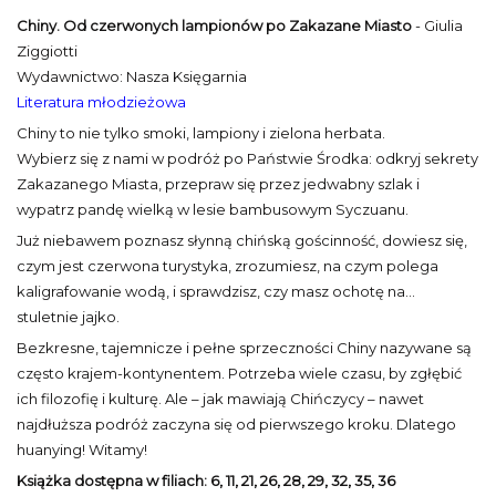
Chiny. Od czerwonych lampionów po Zakazane Miasto
- Giulia
Ziggiotti
Wydawnictwo: Nasza Księgarnia
Literatura młodzieżowa
Chiny to nie tylko smoki, lampiony i zielona herbata.
Wybierz się z nami w podróż po Państwie Środka: odkryj sekrety
Zakazanego Miasta, przepraw się przez jedwabny szlak i
wypatrz pandę wielką w lesie bambusowym Syczuanu.
Już niebawem poznasz słynną chińską gościnność, dowiesz się,
czym jest czerwona turystyka, zrozumiesz, na czym polega
kaligrafowanie wodą, i sprawdzisz, czy masz ochotę na…
stuletnie jajko.
Bezkresne, tajemnicze i pełne sprzeczności Chiny nazywane są
często krajem-kontynentem. Potrzeba wiele czasu, by zgłębić
ich filozofię i kulturę. Ale – jak mawiają Chińczycy – nawet
najdłuższa podróż zaczyna się od pierwszego kroku. Dlatego
huanying! Witamy!
Książka dostępna w filiach:
6, 11, 21, 26, 28, 29, 32, 35, 36