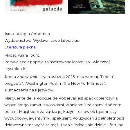
Isola -
Allegra Goodman
Wydawnictwo: Wydawnictwo Literackie
Literatura piękna
Miłość, wiara i bunt.
Porywająca epopeja zainspirowana losami XVI-wiecznej
arystokratki.
Jedna z najważniejszych książek 2025 roku według Time’a”,
„Vogue’a”, „Washington Post” i „The New York Timesa”.
Tłumaczenia na 11 języków.
Marguerite de la Rocque de Roberval jest spadkobierczynią
wspaniałego zamku z wioskami, winnicami i zalanymi słońcem
polami. Majątkiem zarządza jej kuzyn – człowiek tajemniczy,
wybuchowy, awanturnik i spekulant. Po uzyskaniu pełnoletności
dziewczyna ma wyjść za mąż. Tak się jednak nie dzieje – fortuna