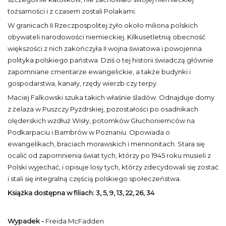
tożsamości i z czasem zostali Polakami.
W granicach II Rzeczpospolitej żyło około miliona polskich
obywateli narodowości niemieckiej. Kilkusetletnią obecność
większości z nich zakończyła II wojna światowa i powojenna
polityka polskiego państwa. Dziś o tej historii świadczą głównie
zapomniane cmentarze ewangelickie, a także budynki i
gospodarstwa, kanały, rzędy wierzb czy terpy.
Maciej Falkowski szuka takich właśnie śladów. Odnajduje domy
z żelaza w Puszczy Pyzdrskiej, pozostałości po osadnikach
olęderskich wzdłuż Wisły, potomków Głuchoniemców na
Podkarpaciu i Bambrów w Poznaniu. Opowiada o
ewangelikach, braciach morawskich i mennonitach. Stara się
ocalić od zapomnienia świat tych, którzy po 1945 roku musieli z
Polski wyjechać, i opisuje losy tych, którzy zdecydowali się zostać
i stali się integralną częścią polskiego społeczeństwa.
Książka dostępna w filiach:
3, 5, 9, 13, 22, 26, 34
Wypadek -
Freida McFadden