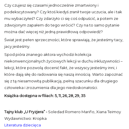
Czy czujesz się czasami jednocześnie zmartwiony i
podekscytowany? Czy ktoś kiedyś zranił twoje uczucia, ale i tak
mu wybaczyłeś? Czy zdarzyło ci się coś odpuścić, a potem ze
zdwojonym zapałem do tego wrócić? Czy na to samo pytanie
można dać więcej niż jedną prawidłową odpowiedź?
Świat jest pełen sprzeczności, które sprawiają, że jesteśmy tacy,
jacy jesteśmy.
Spod pióra znanego aktora wychodzi kolekcja
niekonwencjonalnych życiowych lekcji w duchu inkluzywności –
lekcji, które pozwolą docenić fakt, że wszyscy jesteśmy inni, i
które dają siłę do radowania się naszą innością. Warto zapoznać
się z tą niesamowitą publikacją, pełną szacunku dla drugiego
człowieka i zrozumienia dla jego niedoskonałości.
Książka dostępna w filiach:
5, 11, 26, 28, 29, 35
Tajny klub „U Fryzjera” -
Soledad Romero Mariño, Xiana Teimoy
Wydawnictwo: Kropka
Literatura dziecięca