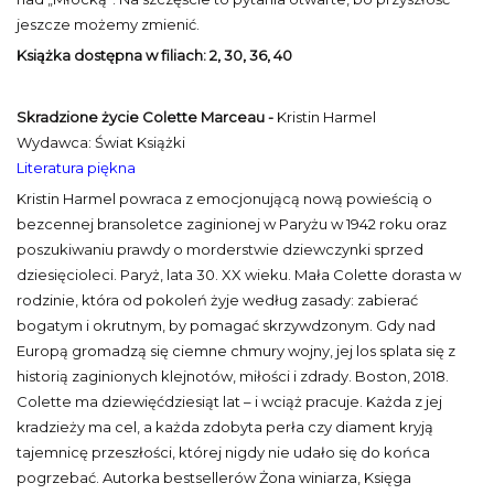
jeszcze możemy zmienić.
Książka dostępna w filiach:
2, 30, 36, 40
Skradzione życie Colette Marceau -
Kristin Harmel
Wydawca: Świat Książki
Literatura piękna
Kristin Harmel powraca z emocjonującą nową powieścią o
bezcennej bransoletce zaginionej w Paryżu w 1942 roku oraz
poszukiwaniu prawdy o morderstwie dziewczynki sprzed
dziesięcioleci. Paryż, lata 30. XX wieku. Mała Colette dorasta w
rodzinie, która od pokoleń żyje według zasady: zabierać
bogatym i okrutnym, by pomagać skrzywdzonym. Gdy nad
Europą gromadzą się ciemne chmury wojny, jej los splata się z
historią zaginionych klejnotów, miłości i zdrady. Boston, 2018.
Colette ma dziewięćdziesiąt lat – i wciąż pracuje. Każda z jej
kradzieży ma cel, a każda zdobyta perła czy diament kryją
tajemnicę przeszłości, której nigdy nie udało się do końca
pogrzebać. Autorka bestsellerów Żona winiarza, Księga