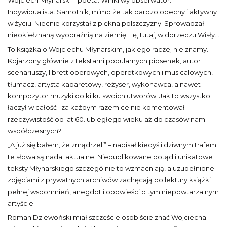
Wojciech Młynarski – poeta. Wnikliwy obserwator.
Indywidualista. Samotnik, mimo że tak bardzo obecny i aktywny
w życiu. Niecnie korzystał z piękna polszczyzny. Sprowadzał
nieokiełznaną wyobraźnią na ziemię. Tę, tutaj, w dorzeczu Wisły…
To książka o Wojciechu Młynarskim, jakiego raczej nie znamy.
Kojarzony głównie z tekstami popularnych piosenek, autor
scenariuszy, librett operowych, operetkowych i musicalowych,
tłumacz, artysta kabaretowy, reżyser, wykonawca, a nawet
kompozytor muzyki do kilku swoich utworów. Jak to wszystko
łączył w całość i za każdym razem celnie komentował
rzeczywistość od lat 60. ubiegłego wieku aż do czasów nam
współczesnych?
„A już się bałem, że zmądrzeli” – napisał kiedyś i dziwnym trafem
te słowa są nadal aktualne. Niepublikowane dotąd i unikatowe
teksty Młynarskiego szczególnie to wzmacniają, a uzupełnione
zdjęciami z prywatnych archiwów zachęcają do lektury książki
pełnej wspomnień, anegdot i opowieści o tym niepowtarzalnym
artyście.
Roman Dziewoński miał szczęście osobiście znać Wojciecha