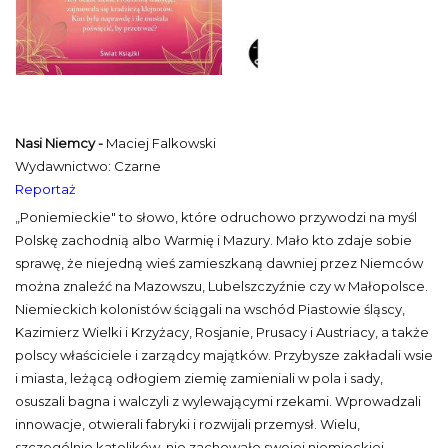
Nasi Niemcy -
Maciej Falkowski
Wydawnictwo: Czarne
Reportaż
„Poniemieckie" to słowo, które odruchowo przywodzi na myśl
Polskę zachodnią albo Warmię i Mazury. Mało kto zdaje sobie
sprawę, że niejedną wieś zamieszkaną dawniej przez Niemców
można znaleźć na Mazowszu, Lubelszczyźnie czy w Małopolsce.
Niemieckich kolonistów ściągali na wschód Piastowie śląscy,
Kazimierz Wielki i Krzyżacy, Rosjanie, Prusacy i Austriacy, a także
polscy właściciele i zarządcy majątków. Przybysze zakładali wsie
i miasta, leżącą odłogiem ziemię zamieniali w pola i sady,
osuszali bagna i walczyli z wylewającymi rzekami. Wprowadzali
innowacje, otwierali fabryki i rozwijali przemysł. Wielu,
szczególnie katolików, nie zachowało swojej niemieckiej