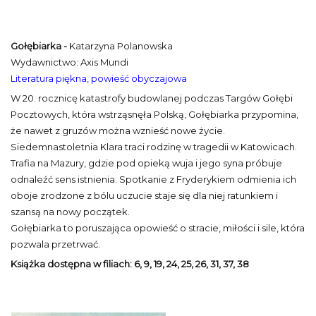
Gołębiarka -
Katarzyna Polanowska
Wydawnictwo: Axis Mundi
Literatura piękna, powieść obyczajowa
W 20. rocznicę katastrofy budowlanej podczas Targów Gołębi
Pocztowych, która wstrząsnęła Polską, Gołębiarka przypomina,
że nawet z gruzów można wznieść nowe życie.
Siedemnastoletnia Klara traci rodzinę w tragedii w Katowicach.
Trafia na Mazury, gdzie pod opieką wuja i jego syna próbuje
odnaleźć sens istnienia. Spotkanie z Fryderykiem odmienia ich
oboje zrodzone z bólu uczucie staje się dla niej ratunkiem i
szansą na nowy początek.
Gołębiarka to poruszająca opowieść o stracie, miłości i sile, która
pozwala przetrwać.
Książka dostępna w filiach: 6, 9, 19, 24, 25, 26, 31, 37, 38