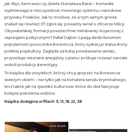
jak
Rejs, Sami swoi
czy dzieła Stanisława Barei – komedie
wyśmiewające rzeczywistość minionego systemu i narodowe
przywary Polaków. Jak to możliwe, że w tym samym gronie
znalazł się również 07 zgłoś się, poważny serial o oficerze Milicji
Obywatelskiej, formacji powszechnie nielubianej i kojarzonej z
represjami politycznymi? Rafał Dajbor z pasją śledzi fenomen
popularności porucznika Borewicza, który zyskał już status ikony
polskiej popkultury. Zagląda za kulisy powstawania serialu,
przywołuje nieznane anegdoty z planu i próbuje rozwiać narosłe
wokół produkcji stereotypy.
To książka dla wszystkich, którzy chcą spojrzeć na Borewicza
świeżym okiem – nie tylko jak na bohatera serialu kryminalnego,
lecz także jak na zjawisko kulturowe, które do dziś fascynuje
kolejne pokolenia widzów.
Książka dostępna w filiach: 9, 13, 18, 22, 38