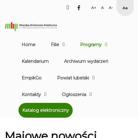
facebook
Set
Set
Set
High
Larger
Default
Smaller
Contr
Font
Font
Font
Yellow
Black
mode
Home
Filie
Programy
Kalendarium
Archiwum wydarzeń
EmpikGo
Powiat lubelski
Kontakty
Ogłoszenia
Katalog elektroniczny
Majowe nowości