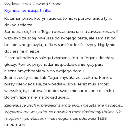
Wydawnictwo: Czwarta Strona
Kryminał, sensacja, thriller
Koszmar, przed którym ucieka, to nic w porównaniu z tym,
dokąd zmierza...
Samotna i ciężarna, Tegan postanawia raz na zawsze zostawić
wszystko za sobą. Wyrusza do swojego brata, ale zamiast do
bezpiecznego azylu, trafia w sam środek śnieżycy. Nigdy nie
dociera na miejsce.
Z samochodem w śniegu i złamaną kostką Tegan utknęła w
głuszy. Pomoc przychodzi niespodziewanie, gdy para
nieznajomych zabiera ją do swojego domu.
Jednak coś jest nie tak. Tegan myślała, że czeka na koniec
burzy. Nie wiedziała, że wpadła w sidła. Teraz musi zrobić
wszystko, by uratować siebie i swoje nienarodzone dziecko.
Bo tym razem nie ma dokąd uciec…
Zapierające dech w piersiach zwroty akcji i nieustanne napięcie…
Wypadek ma wszystko, co powinien mieć doskonały thriller. Nie
mogłam – powtarzam – nie mogłam się oderwać!.
TESS
GERRITSEN