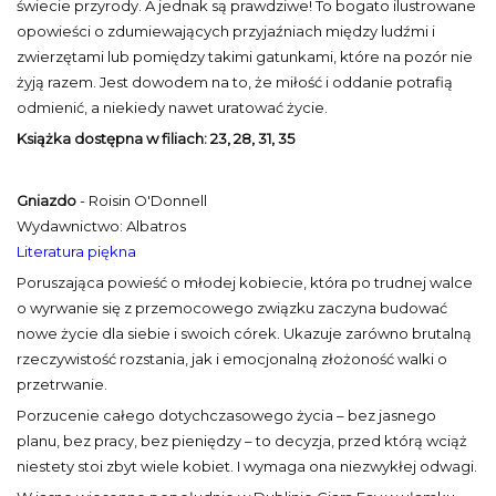
świecie przyrody. A jednak są prawdziwe! To bogato ilustrowane
opowieści o zdumiewających przyjaźniach między ludźmi i
zwierzętami lub pomiędzy takimi gatunkami, które na pozór nie
żyją razem. Jest dowodem na to, że miłość i oddanie potrafią
odmienić, a niekiedy nawet uratować życie.
Książka dostępna w filiach:
23, 28, 31, 35
Gniazdo
- Roisin O'Donnell
Wydawnictwo: Albatros
Literatura piękna
Poruszająca powieść o młodej kobiecie, która po trudnej walce
o wyrwanie się z przemocowego związku zaczyna budować
nowe życie dla siebie i swoich córek. Ukazuje zarówno brutalną
rzeczywistość rozstania, jak i emocjonalną złożoność walki o
przetrwanie.
Porzucenie całego dotychczasowego życia – bez jasnego
planu, bez pracy, bez pieniędzy – to decyzja, przed którą wciąż
niestety stoi zbyt wiele kobiet. I wymaga ona niezwykłej odwagi.