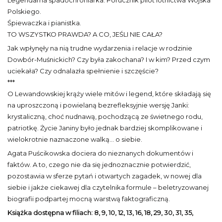
Legendarna spadochroniarka. Porucznik pilot lotnictwa Wojska
Polskiego.
Śpiewaczka i pianistka.
TO WSZYSTKO PRAWDA? A CO, JEŚLI NIE CAŁA?
Jak wpłynęły na nią trudne wydarzenia i relacje w rodzinie
Dowbór-Muśnickich? Czy była zakochana? I w kim? Przed czym
uciekała? Czy odnalazła spełnienie i szczęście?
***
O Lewandowskiej krąży wiele mitów i legend, które składają się
na uproszczoną i powielaną bezrefleksyjnie wersję Janki:
krystaliczną, choć nudnawą, pochodzącą ze świetnego rodu,
patriotkę. Życie Janiny było jednak bardziej skomplikowane i
wielokrotnie naznaczone walką... o siebie.
Agata Puścikowska dociera do nieznanych dokumentów i
faktów. A to, czego nie da się jednoznacznie potwierdzić,
pozostawia w sferze pytań i otwartych zagadek, w nowej dla
siebie i jakże ciekawej dla czytelnika formule – beletryzowanej
biografii podpartej mocną warstwą faktograficzną.
Książka dostępna w filiach: 8, 9, 10, 12, 13, 16, 18, 29, 30, 31, 35,