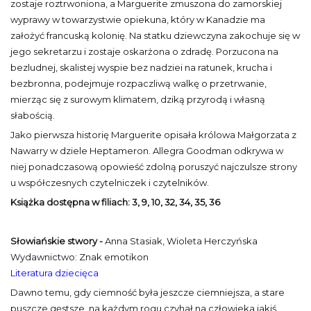
zostaje roztrwoniona, a Marguerite zmuszona do zamorskiej
wyprawy w towarzystwie opiekuna, który w Kanadzie ma
założyć francuską kolonię. Na statku dziewczyna zakochuje się w
jego sekretarzu i zostaje oskarżona o zdradę. Porzucona na
bezludnej, skalistej wyspie bez nadziei na ratunek, krucha i
bezbronna, podejmuje rozpaczliwą walkę o przetrwanie,
mierząc się z surowym klimatem, dziką przyrodą i własną
słabością.
Jako pierwsza historię Marguerite opisała królowa Małgorzata z
Nawarry w dziele Heptameron. Allegra Goodman odkrywa w
niej ponadczasową opowieść zdolną poruszyć najczulsze strony
u współczesnych czytelniczek i czytelników.
Książka dostępna w filiach:
3, 9, 10, 32, 34, 35, 36
Słowiańskie stwory -
Anna Stasiak, Wioleta Herczyńska
Wydawnictwo: Znak emotikon
Literatura dziecięca
Dawno temu, gdy ciemność była jeszcze ciemniejsza, a stare
puszcze gęstsze, na każdym rogu czyhał na człowieka jakiś