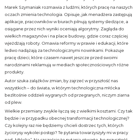
Marek Szymaniak rozmawia z ludźmi, których pracę na naszych
oczach zmienia technologia. Opisuje, jak menadżera zastępują
aplikacje, pracowników w biurach pilnują systemy śledzące, a
osiągane przez nich wyniki oceniają algorytmy. Zagląda do
wielkich magazynów i na place budowy, gdzie coraz częściej
wjeżdżają roboty. Omawia reformy w prawie i edukacji, które
ledwo nadążają za technologicznymi nowinkami. Pokazuje
pracę dzieci, które czasem nawet jeszcze przed swoimi
narodzinami reklamują w mediach społecznościowych różne
produkty.
Autor szuka zalążków zmian, by zajrzeć w przyszłość nas
wszystkich – do świata, w którym technologiczna młócka
bezlitośnie oddzieli wygranych od przegranych, niczym ziarna
od plew.
Wielkie przemiany zwykle łączą się z wielkimi kosztami. Czy tak
będzie i w przypadku obecnej transformacji technologicznej?
Czy kolejny raz nie będziemy chcieli dostrzec tych, których
życiorysy wykolei postęp? Te pytania towarzyszyły mi w pracy
nad „Młócką”. Na szczęście to pytania otwarte, bo przyszłość