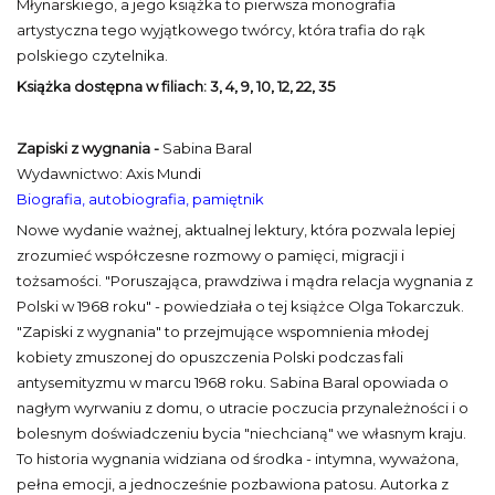
Młynarskiego, a jego książka to pierwsza monografia
artystyczna tego wyjątkowego twórcy, która trafia do rąk
polskiego czytelnika.
Książka dostępna w filiach: 3, 4, 9, 10, 12, 22, 35
Zapiski z wygnania -
Sabina Baral
Wydawnictwo: Axis Mundi
Biografia, autobiografia, pamiętnik
Nowe wydanie ważnej, aktualnej lektury, która pozwala lepiej
zrozumieć współczesne rozmowy o pamięci, migracji i
tożsamości. "Poruszająca, prawdziwa i mądra relacja wygnania z
Polski w 1968 roku" - powiedziała o tej książce Olga Tokarczuk.
"Zapiski z wygnania" to przejmujące wspomnienia młodej
kobiety zmuszonej do opuszczenia Polski podczas fali
antysemityzmu w marcu 1968 roku. Sabina Baral opowiada o
nagłym wyrwaniu z domu, o utracie poczucia przynależności i o
bolesnym doświadczeniu bycia "niechcianą" we własnym kraju.
To historia wygnania widziana od środka - intymna, wyważona,
pełna emocji, a jednocześnie pozbawiona patosu. Autorka z