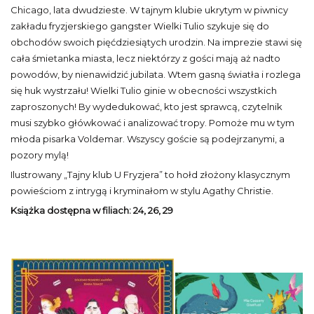
Chicago, lata dwudzieste. W tajnym klubie ukrytym w piwnicy
zakładu fryzjerskiego gangster Wielki Tulio szykuje się do
obchodów swoich pięćdziesiątych urodzin. Na imprezie stawi się
cała śmietanka miasta, lecz niektórzy z gości mają aż nadto
powodów, by nienawidzić jubilata. Wtem gasną światła i rozlega
się huk wystrzału! Wielki Tulio ginie w obecności wszystkich
zaproszonych! By wydedukować, kto jest sprawcą, czytelnik
musi szybko główkować i analizować tropy. Pomoże mu w tym
młoda pisarka Voldemar. Wszyscy goście są podejrzanymi, a
pozory mylą!
Ilustrowany „Tajny klub U Fryzjera” to hołd złożony klasycznym
powieściom z intrygą i kryminałom w stylu Agathy Christie.
Książka dostępna w filiach:
24, 26, 29