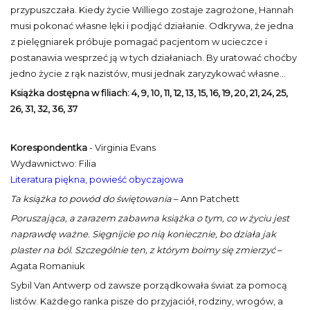
przypuszczała. Kiedy życie Williego zostaje zagrożone, Hannah
musi pokonać własne lęki i podjąć działanie. Odkrywa, że jedna
z pielęgniarek próbuje pomagać pacjentom w ucieczce i
postanawia wesprzeć ją w tych działaniach. By uratować choćby
jedno życie z rąk nazistów, musi jednak zaryzykować własne...
Książka dostępna w filiach: 4, 9, 10, 11, 12, 13, 15, 16, 19, 20, 21, 24, 25,
26, 31, 32, 36, 37
Korespondentka
- Virginia Evans
Wydawnictwo: Filia
Literatura piękna, powieść obyczajowa
Ta książka to powód do świętowania
– Ann Patchett
Poruszająca, a zarazem zabawna książka o tym, co w życiu jest
naprawdę ważne. Sięgnijcie po nią koniecznie, bo działa jak
plaster na ból. Szczególnie ten, z którym boimy się zmierzyć
–
Agata Romaniuk
Sybil Van Antwerp od zawsze porządkowała świat za pomocą
listów. Każdego ranka pisze do przyjaciół, rodziny, wrogów, a