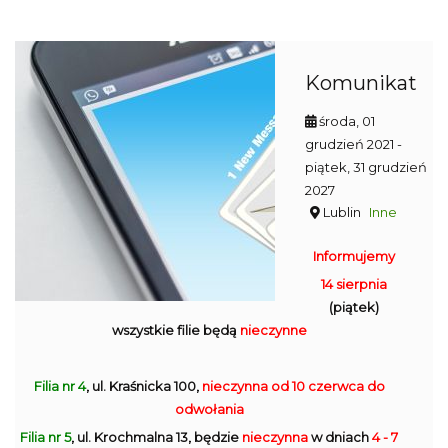
Komunikat
środa, 01
grudzień 2021
-
piątek, 31 grudzień
2027
Lublin
Inne
Informujemy
14 sierpnia
(piątek)
wszystkie filie będą
nieczynne
Filia nr 4
, ul. Kraśnicka 100,
nieczynna
od 10 czerwca do
odwołania
Filia nr 5
, ul. Krochmalna 13, będzie
nieczynna
w dniach
4 - 7