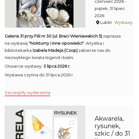
czerwiec 2026
-
piątek, 31 lipiec
2026
Lublin
Wystawy
Galeria 31 przy Filii nr 30 (ul. Braci Wieniawskich 5)
zaprasza
na wystawę
"Nokturny i inne opowieści"
. Artystka i
bibliotekarka
Izabela Madeja (Czop)
zabierze nas do
niezwykłego świata legend i baśni.
Otwarcie wystawy:
3 lipca 2026 r.
Wystawa czynna do 31 lipca 2026 r.
Szczegóły wydarzenia
Akwarela,
rysunek,
szkic / do 31