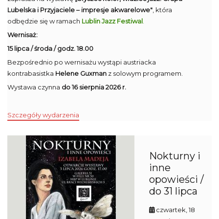
Lubelska i Przyjaciele – impresje akwarelowe"
, która
odbędzie się w ramach
Lublin Jazz Festiwal
.
Wernisaż:
15 lipca / środa / godz. 18.00
Bezpośrednio po wernisażu wystąpi austriacka
kontrabasistka
Helene Guxman
z solowym programem.
Wystawa czynna
do 16 sierpnia 2026 r.
Szczegóły wydarzenia
Nokturny i
inne
opowieści /
do 31 lipca
czwartek, 18