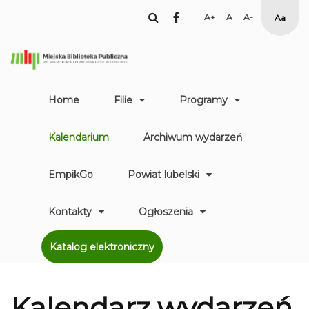
facebook
Set
Set
Set
High
Larger
Default
Smaller
Contr
Font
Font
Font
Yellow
Black
mode
Home
Filie
Programy
Kalendarium
Archiwum wydarzeń
EmpikGo
Powiat lubelski
Kontakty
Ogłoszenia
Katalog elektroniczny
Kalendarz
wydarzeń