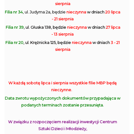
sierpnia
Filia nr 34
, ul. Judyma 2a, będzie
nieczynna
w dniach
20 lipca
- 21 sierpnia
Filia nr 39
, ul. Głuska 138, będzie
nieczynna
w dniach
27 lipca
- 13 sierpnia
Filia nr 20
, ul. Krężnicka 125, będzie
nieczynna
w dniach
3 - 21
sierpnia
W każdą sobotę lipca i sierpnia wszystkie filie MBP będą
nieczynne.
Data zwrotu wypożyczonych dokumentów przypadająca w
podanych terminach zostanie przesunięta.
W związku z rozpoczęciem realizacji inwestycji Centrum
Sztuki Dzieci i Młodzieży,