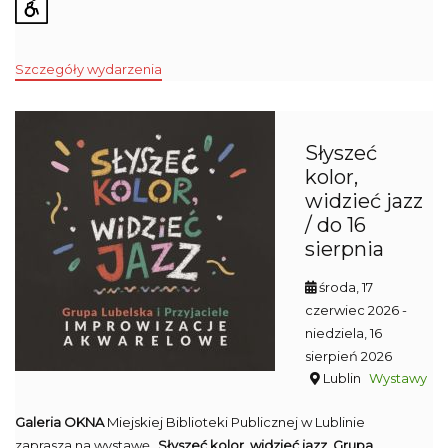
Szczegóły wydarzenia
Słyszeć
kolor,
widzieć jazz
/ do 16
sierpnia
środa, 17
czerwiec 2026
-
niedziela, 16
sierpień 2026
Lublin
Wystawy
Galeria OKNA
Miejskiej Biblioteki Publicznej w Lublinie
zaprasza na wystawę
„Słyszeć kolor, widzieć jazz. Grupa