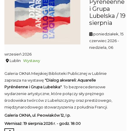
Pyrénéenne
i Grupa
Lubelska / 19
sierpnia
poniedziałek, 15
czerwiec 2026
-
niedziela, 06
wrzesień 2026
Lublin
Wystawy
Galeria OKNA Miejskiej Biblioteki Publicznej w Lublinie
zaprasza na wystawę
"Dialog akwareli: Aquarelle
Pyrénéenne i Grupa Lubelska"
. To bezprecedensowe
wydarzenie artystyczne, które połączy siły prężnego
środowiska twórców z Lubelszczyzny oraz prestiżowego,
międzynarodowego stowarzyszenia z południa Francji.
Galeria OKNA,
ul. Peowiaków 12, I p.
Wernisaż: 19 sierpnia 2026 r. - g
odz. 18.00