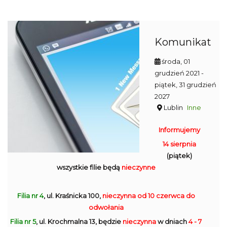
Komunikat
środa, 01
grudzień 2021
-
piątek, 31 grudzień
2027
Lublin
Inne
Informujemy
14 sierpnia
(piątek)
wszystkie filie będą
nieczynne
Filia nr 4
, ul. Kraśnicka 100,
nieczynna
od 10 czerwca do
odwołania
Filia nr 5
, ul. Krochmalna 13, będzie
nieczynna
w dniach
4 - 7