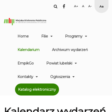
facebook
Set
Set
Set
High
Larger
Default
Smaller
Contr
Font
Font
Font
Yellow
Black
mode
Home
Filie
Programy
Kalendarium
Archiwum wydarzeń
EmpikGo
Powiat lubelski
Kontakty
Ogłoszenia
Katalog elektroniczny
Kalendarz
wydarzeń