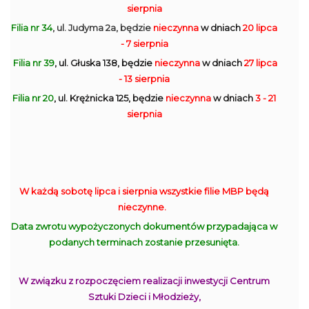
sierpnia
Filia nr 34
, ul. Judyma 2a, będzie
nieczynna
w dniach
20 lipca
- 7 sierpnia
Filia nr 39
, ul. Głuska 138, będzie
nieczynna
w dniach
27 lipca
- 13 sierpnia
Filia nr 20
, ul. Krężnicka 125, będzie
nieczynna
w dniach
3 - 21
sierpnia
W każdą sobotę lipca i sierpnia wszystkie filie MBP będą
nieczynne.
Data zwrotu wypożyczonych dokumentów przypadająca w
podanych terminach zostanie przesunięta.
W związku z rozpoczęciem realizacji inwestycji Centrum
Sztuki Dzieci i Młodzieży,