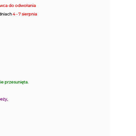
rwca do odwołania
dniach
4 - 7 sierpnia
 przesunięta.
eży,