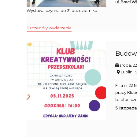
ul. Braci W
Wystawa czynna do 31 października.
Szczegóły wydarzenia
Budowa
środa, 2
Lublin
Filia nr 2
pracy Klub
telefoniczn
5 listopada