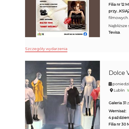
Filia nr 12 
przy...KSI
filmowych.
Najbliższe
Tevisa
.
Szczegóły wydarzenia
Dolce V
poniedzi
Lublin
Galeria 31
z
Wernisaż:
4 październ
Filia nr 30