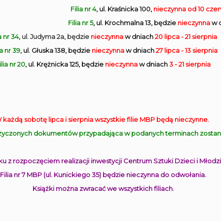
Filia nr 4
, ul. Kraśnicka 100,
nieczynna
od 10 cze
Filia nr 5
, ul. Krochmalna 13, będzie
nieczynna
w 
a nr 34
, ul. Judyma 2a, będzie
nieczynna
w dniach
20 lipca - 21 sierpnia
ia nr 39
, ul. Głuska 138, będzie
nieczynna
w dniach
27 lipca - 13 sierpnia
ilia nr 20
, ul. Krężnicka 125, będzie
nieczynna
w dniach
3 - 21 sierpnia
 każdą sobotę lipca i sierpnia wszystkie filie MBP będą nieczynne.
yczonych dokumentów przypadająca w podanych terminach zostanie
u z rozpoczęciem realizacji inwestycji Centrum Sztuki Dzieci i Młodzi
Filia nr 7 MBP (ul. Kunickiego 35) będzie nieczynna do odwołania.
Książki można zwracać we wszystkich filiach.