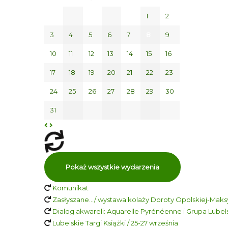
1
2
3
4
5
6
7
8
9
10
11
12
13
14
15
16
17
18
19
20
21
22
23
24
25
26
27
28
29
30
31
Pokaż wszystkie wydarzenia
Komunikat
Zasłyszane…/ wystawa kolaży Doroty Opolskiej-Maksy
Dialog akwareli: Aquarelle Pyrénéenne i Grupa Lubelsk
Lubelskie Targi Książki / 25-27 września