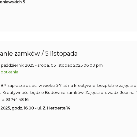
ieniawskich 5
nie zamków / 5 listopada
2 październik 2025
- środa, 05 listopad 2025 06:00 pm
Spotkania
2 MBP zaprasza dzieci w wieku 5-7 lat na kreatywne, bezpłatne zajęcia
u Kreatywności będzie Budownie zamków. Zajęcia prowadzi Joanna R
ie: 81 744 48 16.
 2025, godz. 16.00 - ul. Z. Herberta 14