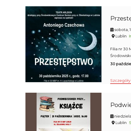
Przestę
sobota, 
Lublin
I
Filia nr 3
Środowisk
30 paździer
Szczegóły
Podwiec
niedziel
Lublin