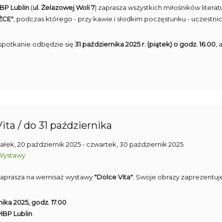
MBP Lublin
(
ul. Żelazowej Woli 7
) zaprasza wszystkich miłośników literat
ĄŻCE"
, podczas którego - przy kawie i słodkim poczęstunku - uczestni
 spotkanie odbędzie się
31 października 2025 r. (piątek) o godz. 16.00
,
ita / do 31 października
ałek, 20 październik 2025
- czwartek, 30 październik 2025
Wystawy
aprasza na wernisaż wystawy
"Dolce Vita"
. Swoje obrazy zaprezentu
ika 2025, godz. 17.00
 MBP Lublin