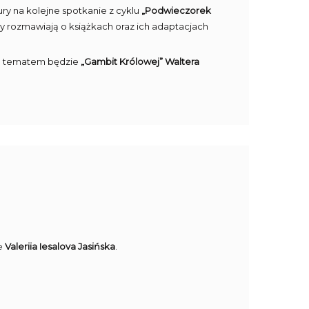
ury na kolejne spotkanie z cyklu
„Podwieczorek
cy rozmawiają o książkach oraz ich adaptacjach
 a tematem będzie
„Gambit Królowej” Waltera
je
Valeriia Iesalova Jasińska
.