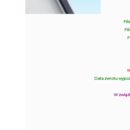
Fili
Fil
F
W
Data zwrotu wypoż
W związk