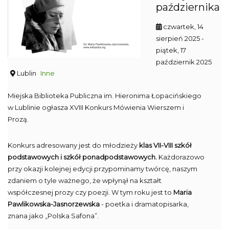
października
czwartek, 14
sierpień 2025
-
piątek, 17
październik 2025
Lublin
Inne
Miejska Biblioteka Publiczna im. Hieronima Łopacińskiego
w Lublinie ogłasza XVIII Konkurs Mówienia Wierszem i
Prozą.
Konkurs adresowany jest do młodzieży
klas VII-VIII szkół
podstawowych i szkół ponadpodstawowych.
Każdorazowo
przy okazji kolejnej edycji przypominamy twórcę, naszym
zdaniem o tyle ważnego, że wpłynął na kształt
współczesnej prozy czy poezji. W tym roku jest to
Maria
Pawlikowska-Jasnorzewska
- poetka i dramatopisarka,
znana jako „Polska Safona”.