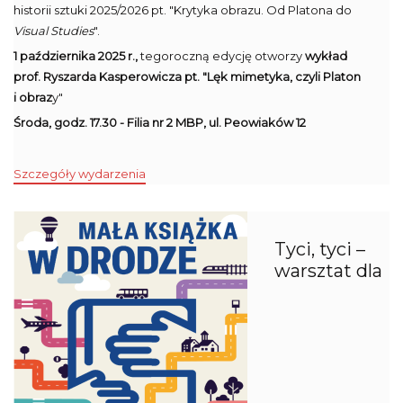
historii sztuki 2025/2026 pt. "Krytyka obrazu. Od Platona do
Visual Studies
".
1 października 2025 r.,
tegoroczną edycję otworzy
wykład
prof. Ryszarda Kasperowicza pt. "Lęk mimetyka, czyli Platon
i obraz
y"
Środa, godz. 17.30 - Filia nr 2 MBP, ul. Peowiaków 12
Szczegóły wydarzenia
Tyci, tyci –
warsztat dla