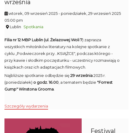
września
wtorek, 09 wrzesień 2025
- poniedziałek, 29 wrzesień 2025
05:00 pm
Lublin
Spotkania
Filia nr 12 MBP Lublin
(ul. Żelazowej Woli 7
) zaprasza
wszystkich miłośników literatury na kolejne spotkanie z
cyklu „Podwieczorek przy...KSIĄŻCE", podczas którego -
przy kawie i słodkim poczęstunku - uczestnicy rozmawiają o
książkach oraz ich adaptacjach filmowych.
Najbliższe spotkanie odbędzie się
29 września
2025 r.
(poniedziałek)
o godz. 16.00
, a tematem będzie
"Forrest
Gump" Winstona Grooma
.
Szczegóły wydarzenia
Festiwal