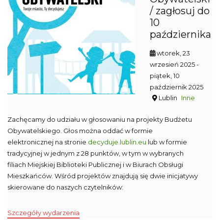
/ zagłosuj do
10
października
wtorek, 23
wrzesień 2025
-
piątek, 10
październik 2025
Lublin
Inne
Zachęcamy do udziału w głosowaniu na projekty Budżetu
Obywatelskiego. Głos można oddać w formie
elektronicznej na stronie
decyduje.lublin.eu
lub w formie
tradycyjnej w jednym z 28 punktów, w tym w wybranych
filiach Miejskiej Biblioteki Publicznej i w Biurach Obsługi
Mieszkańców. Wśród projektów znajdują się dwie inicjatywy
skierowane do naszych czytelników:
Szczegóły wydarzenia