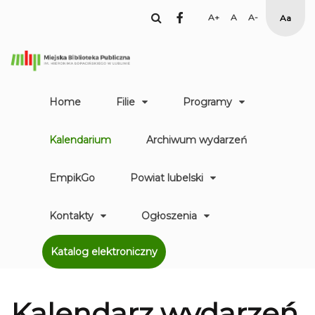
facebook
Set
Set
Set
High
Larger
Default
Smaller
Contr
Font
Font
Font
Yellow
Black
mode
Home
Filie
Programy
Kalendarium
Archiwum wydarzeń
EmpikGo
Powiat lubelski
Kontakty
Ogłoszenia
Katalog elektroniczny
Kalendarz
wydarzeń