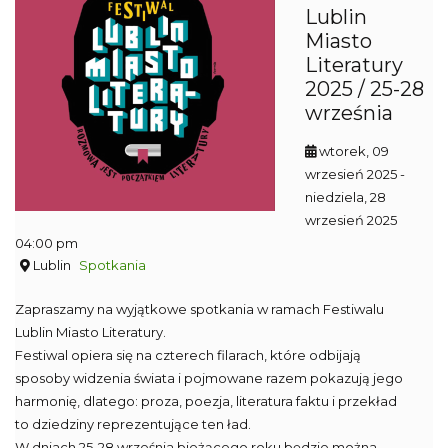
Lublin
Miasto
Literatury
2025 / 25-28
września
wtorek, 09
wrzesień 2025
-
niedziela, 28
wrzesień 2025
04:00 pm
Lublin
Spotkania
Zapraszamy na wyjątkowe spotkania w ramach Festiwalu
Lublin Miasto Literatury.
Festiwal opiera się na czterech filarach, które odbijają
sposoby widzenia świata i pojmowane razem pokazują jego
harmonię, dlatego: proza, poezja, literatura faktu i przekład
to dziedziny reprezentujące ten ład.
W dniach 25-28 września bieżącego roku będzie można