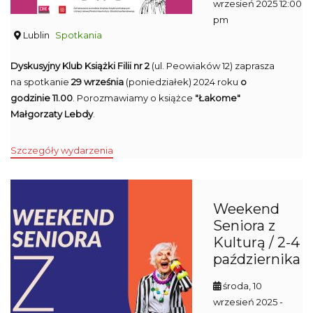
wrzesień 2025 12:00
pm
Lublin
Spotkania
Dyskusyjny Klub Książki Filii nr 2
(ul. Peowiaków 12) zaprasza
na spotkanie
29 września
(poniedziałek) 2024 roku
o
godzinie 11.00
. Porozmawiamy o książce
"Łakome"
Małgorzaty Lebdy
.
Szczegóły wydarzenia
Weekend
Seniora z
Kulturą / 2-4
października
środa, 10
wrzesień 2025
-