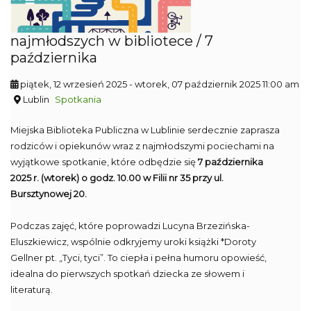
najmłodszych w bibliotece / 7
października
piątek, 12 wrzesień 2025
- wtorek, 07 październik 2025 11:00 am
Lublin
Spotkania
Miejska Biblioteka Publiczna w Lublinie serdecznie zaprasza
rodziców i opiekunów wraz z najmłodszymi pociechami na
wyjątkowe spotkanie, które odbędzie się
7 października
2025 r. (wtorek) o godz. 10.00 w Filii nr 35 przy ul.
Bursztynowej 20.
Podczas zajęć, które poprowadzi Lucyna Brzezińska-
Eluszkiewicz, wspólnie odkryjemy uroki książki *Doroty
Gellner pt. „Tyci, tyci”. To ciepła i pełna humoru opowieść,
idealna do pierwszych spotkań dziecka ze słowem i
literaturą.