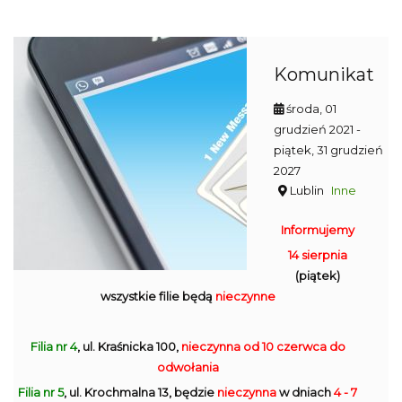
Komunikat
środa, 01
grudzień 2021
-
piątek, 31 grudzień
2027
Lublin
Inne
Informujemy
14 sierpnia
(piątek)
wszystkie filie będą
nieczynne
Filia nr 4
, ul. Kraśnicka 100,
nieczynna
od 10 czerwca do
odwołania
Filia nr 5
, ul. Krochmalna 13, będzie
nieczynna
w dniach
4 - 7