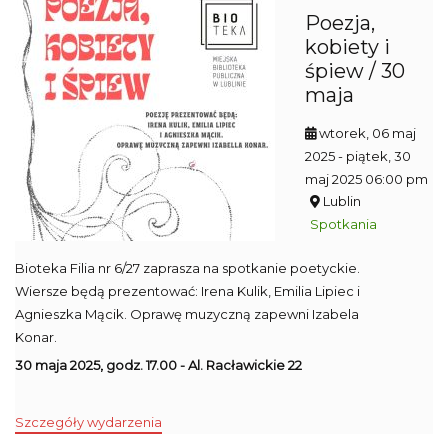
Poezja,
kobiety i
śpiew / 30
maja
wtorek, 06 maj
2025
- piątek, 30
maj 2025 06:00 pm
Lublin
Spotkania
Bioteka Filia nr 6/27 zaprasza na spotkanie poetyckie.
Wiersze będą prezentować: Irena Kulik, Emilia Lipiec i
Agnieszka Mącik. Oprawę muzyczną zapewni Izabela
Konar.
30 maja 2025, godz. 17.00 - Al. Racławickie 22
Szczegóły wydarzenia