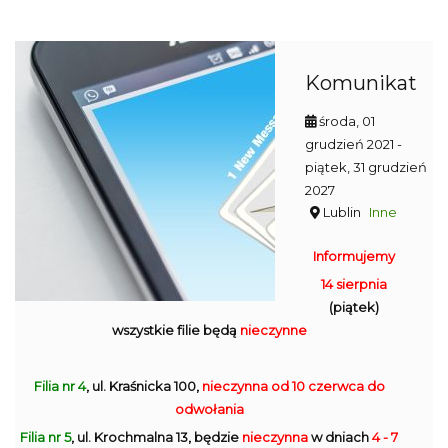
Komunikat
środa, 01
grudzień 2021
-
piątek, 31 grudzień
2027
Lublin
Inne
Informujemy
14 sierpnia
(piątek)
wszystkie filie będą
nieczynne
Filia nr 4
, ul. Kraśnicka 100,
nieczynna
od 10 czerwca do
odwołania
Filia nr 5
, ul. Krochmalna 13, będzie
nieczynna
w dniach
4 - 7