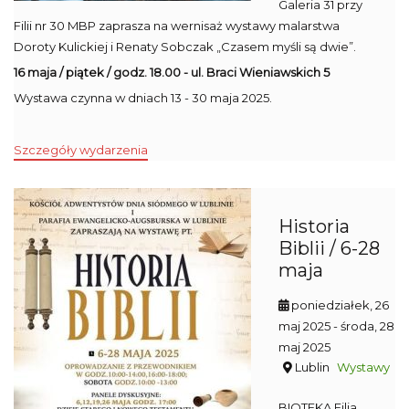
Galeria 31 przy
Filii nr 30 MBP zaprasza na wernisaż wystawy malarstwa
Doroty Kulickiej i Renaty Sobczak „Czasem myśli są dwie”.
16 maja / piątek / godz. 18.00 - ul. Braci Wieniawskich 5
Wystawa czynna w dniach 13 - 30 maja 2025.
Szczegóły wydarzenia
Historia
Biblii / 6-28
maja
poniedziałek, 26
maj 2025
- środa, 28
maj 2025
Lublin
Wystawy
BIOTEKA Filia