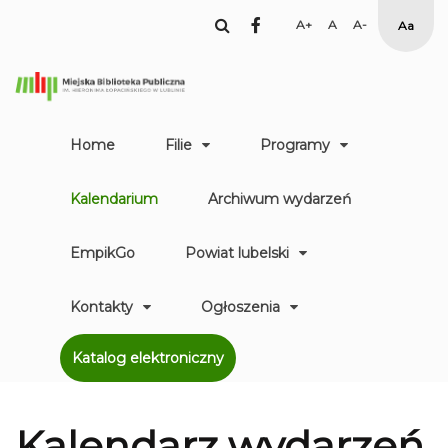
facebook
Set
Set
Set
High
Larger
Default
Smaller
Contr
Font
Font
Font
Yellow
Black
mode
Home
Filie
Programy
Kalendarium
Archiwum wydarzeń
EmpikGo
Powiat lubelski
Kontakty
Ogłoszenia
Katalog elektroniczny
Kalendarz
wydarzeń