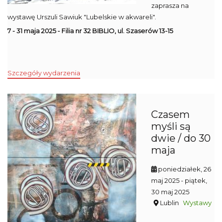
zaprasza na
wystawę Urszuli Sawiuk "Lubelskie w akwareli".
7 - 31 maja 2025 - Filia nr 32 BIBLIO, ul. Szaserów 13-15
Szczegóły wydarzenia
Czasem
myśli są
dwie / do 30
maja
poniedziałek, 26
maj 2025
- piątek,
30 maj 2025
Lublin
Wystawy