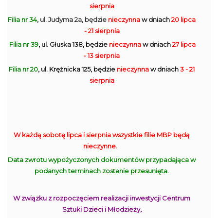
sierpnia
Filia nr 34
, ul. Judyma 2a, będzie
nieczynna
w dniach
20 lipca
- 21 sierpnia
Filia nr 39
, ul. Głuska 138, będzie
nieczynna
w dniach
27 lipca
- 13 sierpnia
Filia nr 20
, ul. Krężnicka 125, będzie
nieczynna
w dniach
3 - 21
sierpnia
W każdą sobotę lipca i sierpnia wszystkie filie MBP będą
nieczynne.
Data zwrotu wypożyczonych dokumentów przypadająca w
podanych terminach zostanie przesunięta.
W związku z rozpoczęciem realizacji inwestycji Centrum
Sztuki Dzieci i Młodzieży,