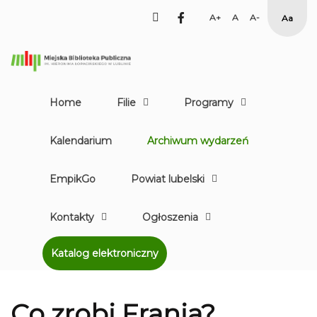
facebook
Set
Set
Set
High
Larger
Default
Smaller
Contr
Font
Font
Font
Yellow
Black
mode
Home
Filie
Programy
Kalendarium
Archiwum wydarzeń
EmpikGo
Powiat lubelski
Kontakty
Ogłoszenia
Katalog elektroniczny
Co zrobi Frania?