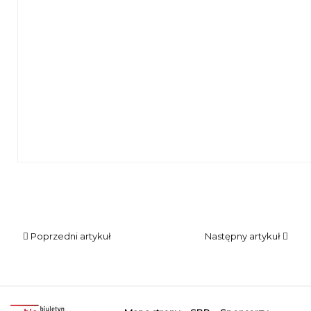
Dzieciom siedzącym na dywanie bibliotekarka czyta książk
Poprzedni artykuł
Następny artykuł