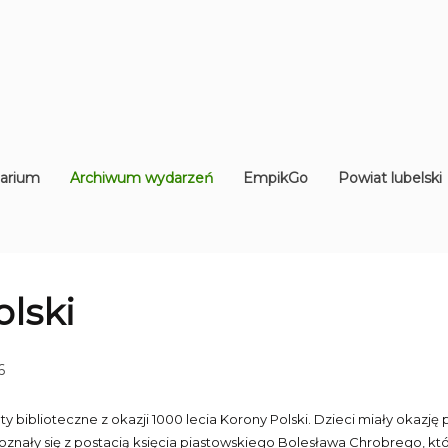
arium
Archiwum wydarzeń
EmpikGo
Powiat lubelski
olski
6
taty biblioteczne z okazji 1000 lecia Korony Polski. Dzieci miały oka
oznały się z postacią księcia piastowskiego Bolesława Chrobrego, kt