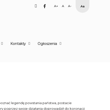
facebook
Set
Set
Set
High
Larger
Default
Smaller
Contrast
Font
Font
Font
Yellow
Black
mode
Kontakty
Ogłoszenia
zję poznać legendę powstania państwa, postacie
óry poprzez swoje działania doprowadził do koronacji