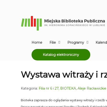
Home
Filie
Programy
Kalend
Katalog elektroniczny
Wystawa witraży i r
Kategoria:
Filia nr 6 i 27, BIOTEKA, Aleje Racławickie
Bioteka zaprasza do oglądania wystawy witraży i rzeźb w
Prace powstały w pracowni Rzeźby i Technik Szklarski