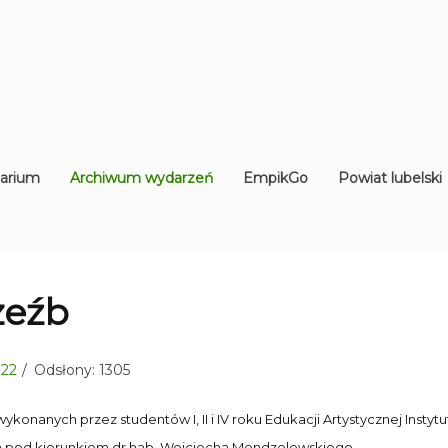
arium
Archiwum wydarzeń
EmpikGo
Powiat lubelski
zeźb
 22
Odsłony: 1305
ykonanych przez studentów I, II i IV roku Edukacji Artystycznej Insty
ch pod kierunkiem dr hab. Wojciecha Mendzelewskiego.