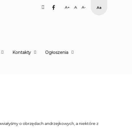
facebook
Set
Set
Set
High
Larger
Default
Smaller
Contrast
Font
Font
Font
Yellow
Black
mode
Kontakty
Ogłoszenia
awiałyśmy o obrzędach andrzejkowych, a niektóre z