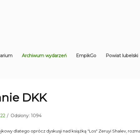
arium
Archiwum wydarzeń
EmpikGo
Powiat lubelski
anie DKK
 22
Odsłony: 1094
owy dlatego oprócz dyskusji nad książką "Los" Zeruyi Shalev, rozm