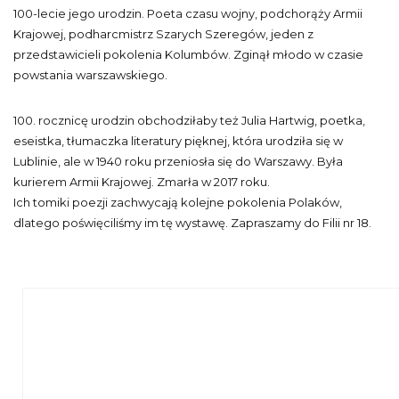
100-lecie jego urodzin. Poeta czasu wojny, podchorąży Armii
Krajowej, podharcmistrz Szarych Szeregów, jeden z
przedstawicieli pokolenia Kolumbów. Zginął młodo w czasie
powstania warszawskiego.
100. rocznicę urodzin obchodziłaby też Julia Hartwig, poetka,
eseistka, tłumaczka literatury pięknej, która urodziła się w
Lublinie, ale w 1940 roku przeniosła się do Warszawy. Była
kurierem Armii Krajowej. Zmarła w 2017 roku.
Ich tomiki poezji zachwycają kolejne pokolenia Polaków,
dlatego poświęciliśmy im tę wystawę. Zapraszamy do Filii nr 18.