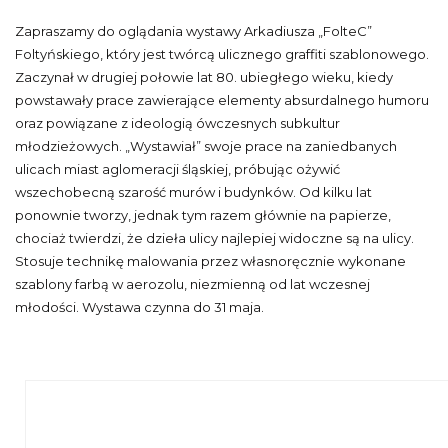
Zapraszamy do oglądania wystawy Arkadiusza „FolteC”
Foltyńskiego, który jest twórcą ulicznego graffiti szablonowego.
Zaczynał w drugiej połowie lat 80. ubiegłego wieku, kiedy
powstawały prace zawierające elementy absurdalnego humoru
oraz powiązane z ideologią ówczesnych subkultur
młodzieżowych. „Wystawiał” swoje prace na zaniedbanych
ulicach miast aglomeracji śląskiej, próbując ożywić
wszechobecną szarość murów i budynków. Od kilku lat
ponownie tworzy, jednak tym razem głównie na papierze,
chociaż twierdzi, że dzieła ulicy najlepiej widoczne są na ulicy.
Stosuje technikę malowania przez własnoręcznie wykonane
szablony farbą w aerozolu, niezmienną od lat wczesnej
młodości. Wystawa czynna do 31 maja.