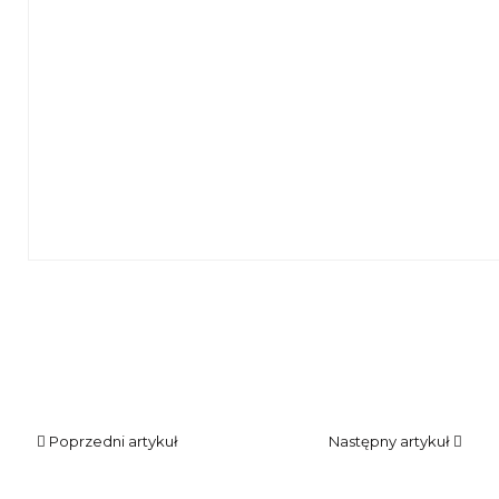
Zdjęcie wystawy eksponowanej w bibliotece
Poprzedni artykuł
Następny artykuł