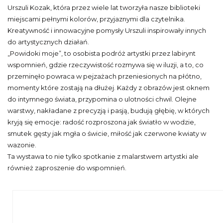
Urszuli Kozak, która przez wiele lat tworzyła nasze biblioteki
miejscami pełnymi kolorów, przyjaznymi dla czytelnika.
Kreatywność i innowacyjne pomysły Urszuli inspirowały innych
do artystycznych działań.
„Powidoki moje”, to osobista podróż artystki przez labirynt
wspomnień, gdzie rzeczywistość rozmywa się w iluzji, a to, co
przeminęło powraca w pejzażach przeniesionych na płótno,
momenty które zostają na dłużej. Każdy z obrazów jest oknem
do intymnego świata, przypomina o ulotności chwil. Olejne
warstwy, nakładane z precyzją i pasją, budują głębię, w których
kryją się emocje: radość rozproszona jak światło w wodzie,
smutek gęsty jak mgła o świcie, miłość jak czerwone kwiaty w
wazonie.
Ta wystawa to nie tylko spotkanie z malarstwem artystki ale
również zaproszenie do wspomnień.